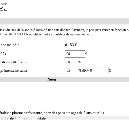
s noms
ci
) !
rez les
te et du taux de la sécurité sociale à une date donnée. Attention, le prix peut varier en fonction 
.
Consulter AMELI.fr
ou utiliser notre simulateur de remboursement :
ance maladie
61.53 €
387)
€
e (BR ou BRSS)
(?)
%
plémentaire santé
%BR+
€
Notes
s
ralisée pharmacorésistante, chez des patients âgés de 7 ans ou plus
n plus de la formation initiale
re