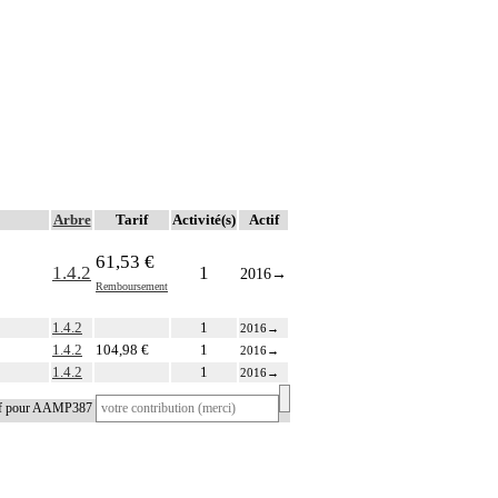
Arbre
Tarif
Activité(s)
Actif
61,53 €
1.4.2
1
2016
→
Remboursement
1.4.2
1
2016
→
1.4.2
104,98 €
1
2016
→
1.4.2
1
2016
→
tif pour AAMP387