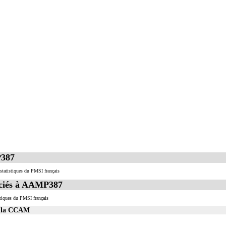
ce subarachnoïdien.
 on entend : injection d'un agent pharmacologique au contact d'un nerf, par voie transcutanée.
 on entend : injection d'un agent pharmacologique au contact d'un nerf avec pose d'un cathéter, p
P387
statistiques du PMSI français
ciés à AAMP387
tiques du PMSI français
s la CCAM