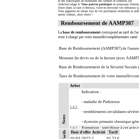
et des statistiques de recherches des codeurs et codeuses sur
AideAuCodage.fr.
Vous pouvez participer
en proposant d'autre
d'acte (dans la case ci-dessus), voire en envoyant vos thésaurus (
i
Vous gagnerez du temps lors de vos prochaines recherches et aide
autres codeurs, alors merci !
Remboursement de AAMP387
La
base de remboursement
correspond au tarif de l'ac
reste à charge par votre mutuelle/complémentaire santé
Base de Remboursement (AAMP387) de l'assur
Montant du devis ou de la facture (avec AAMP
Base de Remboursement de la Sécurité Social
Taux de Remboursement de votre mutuelle/com
Arbre
Indication :
- maladie de Parkinson
1.4.2
- tremblements invalidants sévère
Notes
- dystonie primaire chronique géné
Formation : spécifique à cet acte e
1.4.2
Date d'effet
Activité
Tarif
Tarifs
1
À l'exclusion de : analgésie postopératoi
01/01/2025
1
61,53 €