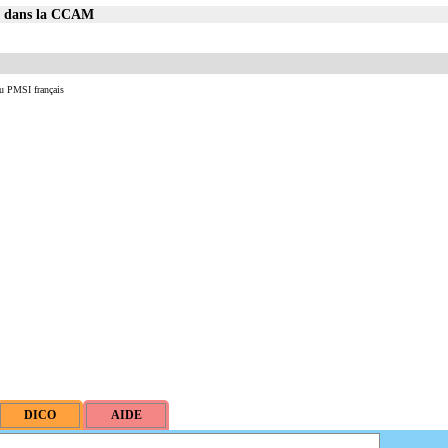
87 dans la CCAM
u PMSI français