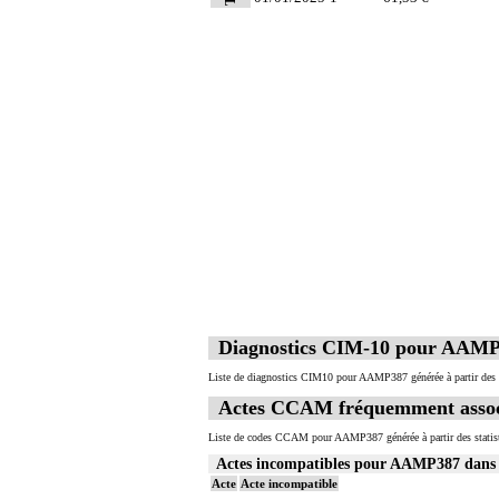
1
Par intrathécal, on entend : dans l'espa
1
Par infiltration anesthésique d'un nerf,
1
Par bloc anesthésique continu d'un nerf,
Diagnostics CIM-10 pour AAM
Liste de diagnostics CIM10 pour AAMP387 générée à partir des 
Actes CCAM fréquemment asso
Liste de codes CCAM pour AAMP387 générée à partir des statis
Actes incompatibles pour AAMP387 dan
Acte
Acte incompatible