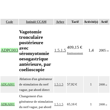
Code
Intitulé CCAM
Arbre
Tarif
Activité(s)
Actif
Vagotomie
tronculaire
postérieure
409,15 €
avec
ADPC003
1.5.1.5
1,4
2005
→
séromyotomie
Remboursement
oesogastrique
antérieure, par
coelioscopie
Ablation d'un générateur
ADGA001
de stimulation du nerf
1.5.1.5
57,92 €
1
2008
→
vague, par abord direct
Changement d'un
générateur de stimulation
ADKA001
1.5.1.5
65,16 €
1
2008
→
du nerf vague, par abord