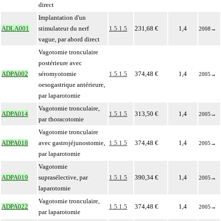
direct
Implantation d'un
ADLA001
stimulateur du nerf
1.5.1.5
231,68 €
1,4
2008
→
vague, par abord direct
Vagotomie tronculaire
postérieure avec
ADPA002
séromyotomie
1.5.1.5
374,48 €
1,4
2005
→
oesogastrique antérieure,
par laparotomie
Vagotomie tronculaire,
ADPA014
1.5.1.5
313,50 €
1,4
2005
→
par thoracotomie
Vagotomie tronculaire
ADPA018
avec gastrojéjunostomie,
1.5.1.5
374,48 €
1,4
2005
→
par laparotomie
Vagotomie
ADPA019
suprasélective, par
1.5.1.5
390,34 €
1,4
2005
→
laparotomie
Vagotomie tronculaire,
ADPA022
1.5.1.5
374,48 €
1,4
2005
→
par laparotomie