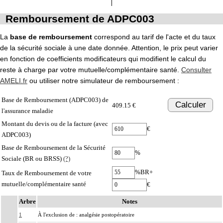
Remboursement de ADPC003
La
base de remboursement
correspond au tarif de l'acte et du taux
de la sécurité sociale à une date donnée. Attention, le prix peut varier
en fonction de coefficients modificateurs qui modifient le calcul du
reste à charge par votre mutuelle/complémentaire santé.
Consulter
AMELI.fr
ou utiliser notre simulateur de remboursement :
Base de Remboursement (ADPC003) de
Calculer
409.15 €
l'assurance maladie
Montant du devis ou de la facture (avec
€
ADPC003)
Base de Remboursement de la Sécurité
%
Sociale (BR ou BRSS)
(?)
%BR+
Taux de Remboursement de votre
mutuelle/complémentaire santé
€
Arbre
Notes
1
À l'exclusion de : analgésie postopératoire