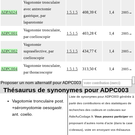
Vagotomie tronculaire
avec antrectomie
ADPA024
1.5.1.5
408,39 €
1,4
2005
→
gastrique, par
laparotomie
Vagotomie tronculaire,
ADPC001
1.5.1.5
403,28 €
1,4
2005
→
par coelioscopie
Vagotomie
ADPC002
suprasélective, par
1.5.1.5
434,77 €
1,4
2005
→
coelioscopie
Vagotomie tronculaire,
ADPC004
1.5.1.5
313,50 €
1,4
2005
→
par thoracoscopie
Proposer un nom alternatif pour ADPC003
Thésaurus de synonymes pour ADPC003
Liste de synonymes pour ADPC003 générée à
Vagotomie tronculaire post.
partir des contributions et des statistiques de
+séromyotomie oesogastr.
recherches des codeurs et codeuses sur
ant. coelio.
AideAuCodage.fr.
Vous pouvez participer
en
proposant d'autres noms d'acte (dans la case
ci-dessus), voire en envoyant vos thésaurus