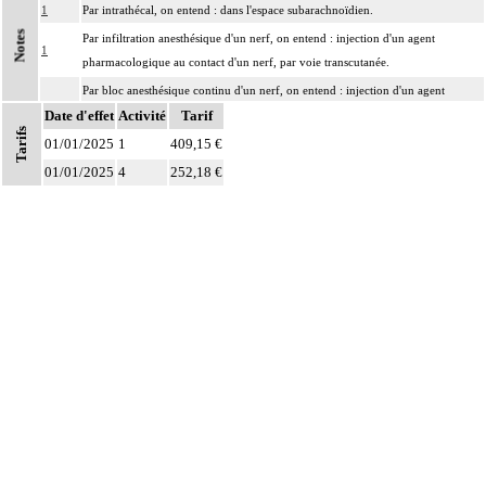
1
Par intrathécal, on entend : dans l'espace subarachnoïdien.
Notes
Par infiltration anesthésique d'un nerf, on entend : injection d'un agent
1
pharmacologique au contact d'un nerf, par voie transcutanée.
Par bloc anesthésique continu d'un nerf, on entend : injection d'un agent
1
Date d'effet
pharmacologique au contact d'un nerf avec pose d'un cathéter, par voie
Activité
Tarif
Tarifs
transcutanée.
01/01/2025
1
409,15 €
01/01/2025
4
252,18 €