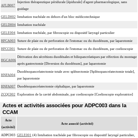
Injection thérapeutique péridurale [épidurale] d'agent pharmacologique, sans
AFLB007
guidage
GELD002
Intubation trachéale en dehors d'un bloc médicotechnique
GELD004
Intubation trachéale
GELE004
Intubation trachéale, par fibroscopie ou dispositif laryngé particulier
HFCA003
Suture de plaie ou de perforation de l'estomac ou du duodénum, par laparotomie
HFCC001
Suture de plaie ou de perforation de l'estomac ou du duodénum, par coelioscopie
Dérivation des sécrétions duodénales et biliopancréatiques par réfection du montage
HGCA006
après gastrectomie [Diversion du duodénum], par laparotomie
Duodénopancréatectomie totale avec splénectomie [Splénopancréatectomie totale],
HNFA004
par laparotomie
HNFA007
Duodénopancréatectomie céphalique, par laparotomie
ZCQC002
Exploration de la cavité abdominale, par coelioscopie [Coelioscopie exploratrice]
Actes et activités associées pour ADPC003 dans la
CCAM
Acte
Acte associé (activité)
(activité)
ADPC003
GELE001
(4) Intubation trachéale par fibroscopie ou dispositif laryngé particulier,