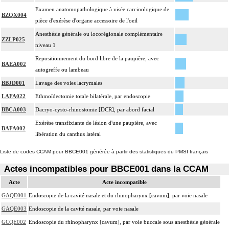
Examen anatomopathologique à visée carcinologique de
BZQX004
pièce d'exérèse d'organe accessoire de l'oeil
Anesthésie générale ou locorégionale complémentaire
ZZLP025
niveau 1
Repositionnement du bord libre de la paupière, avec
BAEA002
autogreffe ou lambeau
BBJD001
Lavage des voies lacrymales
LAFA022
Ethmoïdectomie totale bilatérale, par endoscopie
BBCA003
Dacryo-cysto-rhinostomie [DCR], par abord facial
Exérèse transfixiante de lésion d'une paupière, avec
BAFA002
libération du canthus latéral
Liste de codes CCAM pour BBCE001 générée à partir des statistiques du PMSI français
Actes incompatibles pour BBCE001 dans la CCAM
Acte
Acte incompatible
GAQE001
Endoscopie de la cavité nasale et du rhinopharynx [cavum], par voie nasale
GAQE003
Endoscopie de la cavité nasale, par voie nasale
GCQE002
Endoscopie du rhinopharynx [cavum], par voie buccale sous anesthésie générale