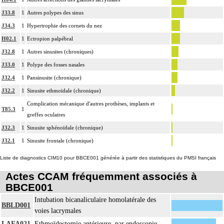
J33.8
1
Autres polypes des sinus
J34.3
1
Hypertrophie des cornets du nez
H02.1
1
Ectropion palpébral
J32.8
1
Autres sinusites (chroniques)
J33.0
1
Polype des fosses nasales
J32.4
1
Pansinusite (chronique)
J32.2
1
Sinusite ethmoïdale (chronique)
Complication mécanique d'autres prothèses, implants et
T85.3
1
greffes oculaires
J32.3
1
Sinusite sphénoïdale (chronique)
J32.1
1
Sinusite frontale (chronique)
Liste de diagnostics CIM10 pour BBCE001 générée à partir des statistiques du PMSI français
Actes CCAM fréquemment associés à
BBCE001
Intubation bicanaliculaire homolatérale des
BBLD001
voies lacrymales
LAFA021
Ethmoïdectomie antérieure, par endoscopie