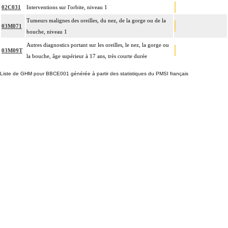
02C031
Interventions sur l'orbite, niveau 1
Tumeurs malignes des oreilles, du nez, de la gorge ou de la
03M071
bouche, niveau 1
Autres diagnostics portant sur les oreilles, le nez, la gorge ou
03M09T
la bouche, âge supérieur à 17 ans, très courte durée
Liste de GHM pour BBCE001 générée à partir des statistiques du PMSI français