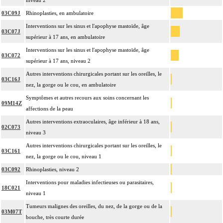
niveau 2
03C09J
Rhinoplasties, en ambulatoire
Interventions sur les sinus et l'apophyse mastoïde, âge
03C07J
supérieur à 17 ans, en ambulatoire
Interventions sur les sinus et l'apophyse mastoïde, âge
03C072
supérieur à 17 ans, niveau 2
Autres interventions chirurgicales portant sur les oreilles, le
03C16J
nez, la gorge ou le cou, en ambulatoire
Symptômes et autres recours aux soins concernant les
09M14Z
affections de la peau
Autres interventions extraoculaires, âge inférieur à 18 ans,
02C073
niveau 3
Autres interventions chirurgicales portant sur les oreilles, le
03C161
nez, la gorge ou le cou, niveau 1
03C092
Rhinoplasties, niveau 2
Interventions pour maladies infectieuses ou parasitaires,
18C021
niveau 1
Tumeurs malignes des oreilles, du nez, de la gorge ou de la
03M07T
bouche, très courte durée