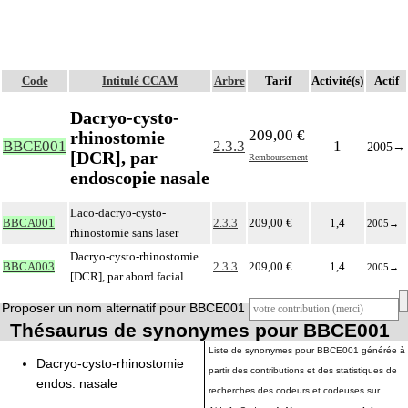
Code
Intitulé CCAM
Arbre
Tarif
Activité(s)
Actif
Dacryo-cysto-
209,00 €
rhinostomie
BBCE001
2.3.3
1
2005
→
[DCR], par
Remboursement
endoscopie nasale
Laco-dacryo-cysto-
BBCA001
2.3.3
209,00 €
1,4
2005
→
rhinostomie sans laser
Dacryo-cysto-rhinostomie
BBCA003
2.3.3
209,00 €
1,4
2005
→
[DCR], par abord facial
Proposer un nom alternatif pour BBCE001
Thésaurus de synonymes pour BBCE001
Liste de synonymes pour BBCE001 générée à
Dacryo-cysto-rhinostomie
partir des contributions et des statistiques de
endos. nasale
recherches des codeurs et codeuses sur