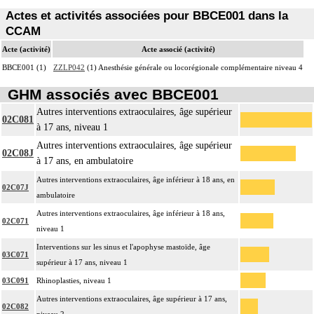
Actes et activités associées pour BBCE001 dans la
CCAM
Acte (activité)
Acte associé (activité)
BBCE001 (1)
ZZLP042
(1) Anesthésie générale ou locorégionale complémentaire niveau 4
GHM associés avec BBCE001
Autres interventions extraoculaires, âge supérieur
02C081
à 17 ans, niveau 1
Autres interventions extraoculaires, âge supérieur
02C08J
à 17 ans, en ambulatoire
Autres interventions extraoculaires, âge inférieur à 18 ans, en
02C07J
ambulatoire
Autres interventions extraoculaires, âge inférieur à 18 ans,
02C071
niveau 1
Interventions sur les sinus et l'apophyse mastoïde, âge
03C071
supérieur à 17 ans, niveau 1
03C091
Rhinoplasties, niveau 1
Autres interventions extraoculaires, âge supérieur à 17 ans,
02C082