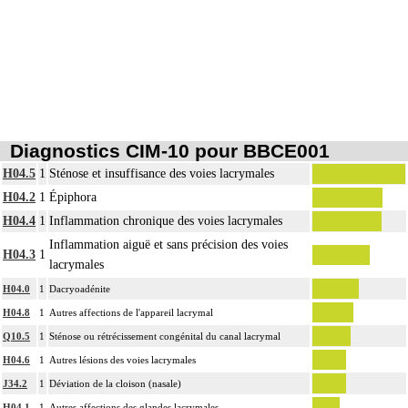
Diagnostics CIM-10 pour BBCE001
H04.5
1
Sténose et insuffisance des voies lacrymales
H04.2
1
Épiphora
H04.4
1
Inflammation chronique des voies lacrymales
Inflammation aiguë et sans précision des voies
H04.3
1
lacrymales
H04.0
1
Dacryoadénite
H04.8
1
Autres affections de l'appareil lacrymal
Q10.5
1
Sténose ou rétrécissement congénital du canal lacrymal
H04.6
1
Autres lésions des voies lacrymales
J34.2
1
Déviation de la cloison (nasale)
H04.1
1
Autres affections des glandes lacrymales