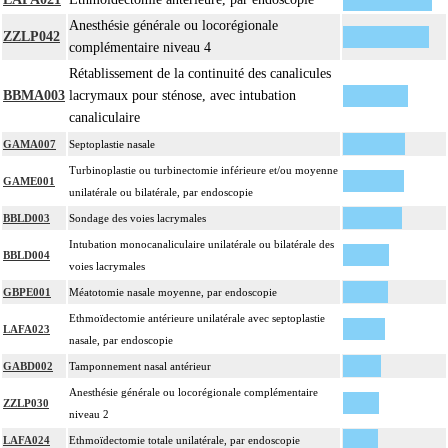
Anesthésie générale ou locorégionale
ZZLP042
complémentaire niveau 4
Rétablissement de la continuité des canalicules
BBMA003
lacrymaux pour sténose, avec intubation
canaliculaire
GAMA007
Septoplastie nasale
Turbinoplastie ou turbinectomie inférieure et/ou moyenne
GAME001
unilatérale ou bilatérale, par endoscopie
BBLD003
Sondage des voies lacrymales
Intubation monocanaliculaire unilatérale ou bilatérale des
BBLD004
voies lacrymales
GBPE001
Méatotomie nasale moyenne, par endoscopie
Ethmoïdectomie antérieure unilatérale avec septoplastie
LAFA023
nasale, par endoscopie
GABD002
Tamponnement nasal antérieur
Anesthésie générale ou locorégionale complémentaire
ZZLP030
niveau 2
LAFA024
Ethmoïdectomie totale unilatérale, par endoscopie