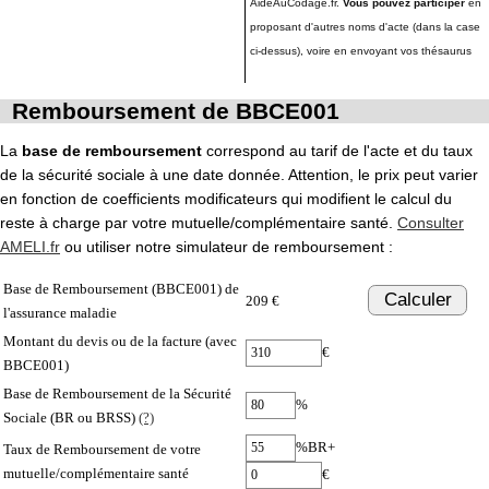
AideAuCodage.fr.
Vous pouvez participer
en
proposant d'autres noms d'acte (dans la case
ci-dessus), voire en envoyant vos thésaurus
Remboursement de BBCE001
La
base de remboursement
correspond au tarif de l'acte et du taux
de la sécurité sociale à une date donnée. Attention, le prix peut varier
en fonction de coefficients modificateurs qui modifient le calcul du
reste à charge par votre mutuelle/complémentaire santé.
Consulter
AMELI.fr
ou utiliser notre simulateur de remboursement :
Base de Remboursement (BBCE001) de
Calculer
209 €
l'assurance maladie
Montant du devis ou de la facture (avec
€
BBCE001)
Base de Remboursement de la Sécurité
%
Sociale (BR ou BRSS)
(?)
%BR+
Taux de Remboursement de votre
mutuelle/complémentaire santé
€