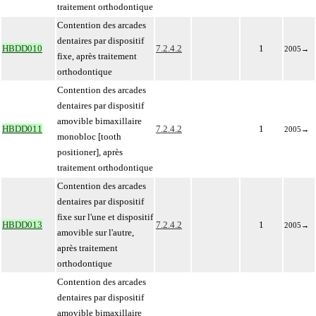
traitement orthodontique
Contention des arcades
dentaires par dispositif
HBDD010
7.2.4.2
1
2005
→
fixe, après traitement
orthodontique
Contention des arcades
dentaires par dispositif
amovible bimaxillaire
HBDD011
7.2.4.2
1
2005
→
monobloc [tooth
positioner], après
traitement orthodontique
Contention des arcades
dentaires par dispositif
fixe sur l'une et dispositif
HBDD013
7.2.4.2
1
2005
→
amovible sur l'autre,
après traitement
orthodontique
Contention des arcades
dentaires par dispositif
amovible bimaxillaire