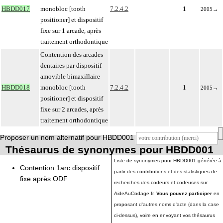
HBDD017
monobloc [tooth
7.2.4.2
1
2005
→
positioner] et dispositif
fixe sur 1 arcade, après
traitement orthodontique
Contention des arcades
dentaires par dispositif
amovible bimaxillaire
HBDD018
monobloc [tooth
7.2.4.2
1
2005
→
positioner] et dispositif
fixe sur 2 arcades, après
traitement orthodontique
Proposer un nom alternatif pour HBDD001
Thésaurus de synonymes pour HBDD001
Liste de synonymes pour HBDD001 générée à
Contention 1arc dispositif
partir des contributions et des statistiques de
fixe après ODF
recherches des codeurs et codeuses sur
AideAuCodage.fr.
Vous pouvez participer
en
proposant d'autres noms d'acte (dans la case
ci-dessus), voire en envoyant vos thésaurus