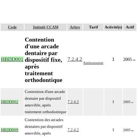
Code
Intitulé CCAM
Arbre
Tarif
Activité(s)
Actif
Contention
d'une arcade
dentaire par
dispositif fixe,
HBDD001
7.2.4.2
1
2005
→
Remboursement
après
traitement
orthodontique
Contention d'une arcade
dentaire par dispositif
HBDD002
7.2.4.2
1
2005
→
amovible, après
traitement orthodontique
Contention des arcades
dentaires par dispositif
HBDD009
7.2.4.2
1
2005
→
amovible, après