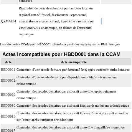
contigües
Réparation de perte de substance par lambeau local ou
régional cutané, fascial, fasciocutané, septocutané,
QZMA004
musculaire ou musculocutané, à pédicule vasculaire ou
vasculonerveux anatomique, en dehors de l'extrémité
céphalique
Liste de codes CCAM pour HBDD001 générée à partir des statistiques du PMSI français
Actes incompatibles pour HBDD001 dans la CCAM
Acte
Acte incompatible
HBDD001
Contention d'une arcade dentaire par dispositif fixe, après traitement orthodontique
Contention d'une arcade dentaire par dispositif amovible, après traitement
HBDD002
orthodontique
Contention des arcades dentaires par dispositif amovible, après traitement
HBDD009
orthodontique
HBDD010
Contention des arcades dentaires par dispositif fixe, après traitement orthodontique
Contention des arcades dentaires par dispositif fixe sur l'une et dispositif amovible
HBDD013
sur l'autre, après traitement orthodontique
Contention des arcades dentaires par dispositif amovible bimaxillaire monobloc
HBDD017