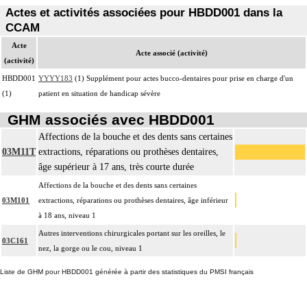
Actes et activités associées pour HBDD001 dans la
CCAM
Acte
Acte associé (activité)
(activité)
HBDD001
YYYY183
(1) Supplément pour actes bucco-dentaires pour prise en charge d'un
(1)
patient en situation de handicap sévère
GHM associés avec HBDD001
Affections de la bouche et des dents sans certaines
03M11T
extractions, réparations ou prothèses dentaires,
âge supérieur à 17 ans, très courte durée
Affections de la bouche et des dents sans certaines
03M101
extractions, réparations ou prothèses dentaires, âge inférieur
à 18 ans, niveau 1
Autres interventions chirurgicales portant sur les oreilles, le
03C161
nez, la gorge ou le cou, niveau 1
Liste de GHM pour HBDD001 générée à partir des statistiques du PMSI français