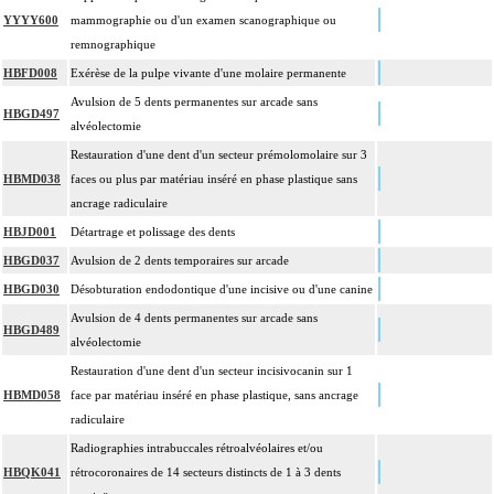
YYYY600
mammographie ou d'un examen scanographique ou
remnographique
HBFD008
Exérèse de la pulpe vivante d'une molaire permanente
Avulsion de 5 dents permanentes sur arcade sans
HBGD497
alvéolectomie
Restauration d'une dent d'un secteur prémolomolaire sur 3
HBMD038
faces ou plus par matériau inséré en phase plastique sans
ancrage radiculaire
HBJD001
Détartrage et polissage des dents
HBGD037
Avulsion de 2 dents temporaires sur arcade
HBGD030
Désobturation endodontique d'une incisive ou d'une canine
Avulsion de 4 dents permanentes sur arcade sans
HBGD489
alvéolectomie
Restauration d'une dent d'un secteur incisivocanin sur 1
HBMD058
face par matériau inséré en phase plastique, sans ancrage
radiculaire
Radiographies intrabuccales rétroalvéolaires et/ou
HBQK041
rétrocoronaires de 14 secteurs distincts de 1 à 3 dents