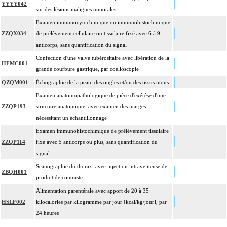
YYYY042
sur des lésions malignes tumorales
Examen immunocytochimique ou immunohistochimique
ZZQX034
de prélèvement cellulaire ou tissulaire fixé avec 6 à 9
anticorps, sans quantification du signal
Confection d'une valve tubérositaire avec libération de la
HFMC001
grande courbure gastrique, par coelioscopie
QZQM001
Échographie de la peau, des ongles et/ou des tissus mous
Examen anatomopathologique de pièce d'exérèse d'une
ZZQP193
structure anatomique, avec examen des marges
nécessitant un échantillonnage
Examen immunohistochimique de prélèvement tissulaire
ZZQP114
fixé avec 5 anticorps ou plus, sans quantification du
signal
Scanographie du thorax, avec injection intraveineuse de
ZBQH001
produit de contraste
Alimentation parentérale avec apport de 20 à 35
HSLF002
kilocalories par kilogramme par jour [kcal/kg/jour], par
24 heures