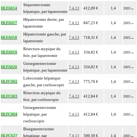
Séquestrectomie
HLFA014
7.4.13
412,09 €
1,4
2005
→
hépatique, par laparotomie
Hépatectomie droite, par
HLFA017
7.4.13
847,23 €
1,4
2005
→
laparotomie
Hépatectomie gauche, par
HLFA018
7.4.13
718,31 €
1,4
2005
→
laparotomie
Résection atypique du
HLFA019
7.4.13
334,82 €
1,4
2005
→
foie, par laparotomie
Unisegmentectomie
HLFA020
7.4.13
334,82 €
1,4
2005
→
hépatique, par laparotomie
Lobectomie hépatique
HLFC002
7.4.13
775,76 €
1,4
2005
→
gauche, par coelioscopie
Résection atypique du
HLFC003
7.4.13
412,84 €
1,4
2005
→
foie, par coelioscopie
Unisegmentectomie
HLFC004
hépatique, par
7.4.13
412,84 €
1,4
2005
→
coelioscopie
Bisegmentectomie
HLFC027
hépatique, par
7.4.13
599,59 €
1,4
2005
→