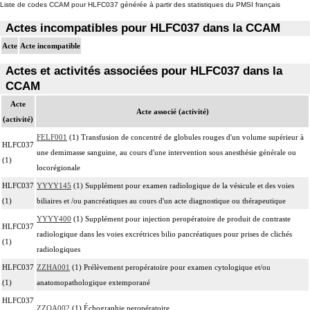
Liste de codes CCAM pour HLFC037 générée à partir des statistiques du PMSI français
Actes incompatibles pour HLFC037 dans la CCAM
Acte
Acte incompatible
Actes et activités associées pour HLFC037 dans la
CCAM
Acte
Acte associé (activité)
(activité)
FELF001
(1) Transfusion de concentré de globules rouges d'un volume supérieur à
HLFC037
une demimasse sanguine, au cours d'une intervention sous anesthésie générale ou
(1)
locorégionale
HLFC037
YYYY145
(1) Supplément pour examen radiologique de la vésicule et des voies
(1)
biliaires et /ou pancréatiques au cours d'un acte diagnostique ou thérapeutique
YYYY400
(1) Supplément pour injection peropératoire de produit de contraste
HLFC037
radiologique dans les voies excrétrices bilio pancréatiques pour prises de clichés
(1)
radiologiques
HLFC037
ZZHA001
(1) Prélèvement peropératoire pour examen cytologique et/ou
(1)
anatomopathologique extemporané
HLFC037
ZZQA002
(1) Échographie peropératoire