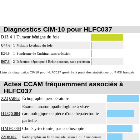
Diagnostics CIM-10 pour HLFC037
D13.4
1
Tumeur bénigne du foie
Q44.6
1
Maladie kystique du foie
E24.9
1
Syndrome de Cushing, sans précision
B67.8
2
Infection hépatique à Echinococcus, sans précision
Liste de diagnostics CIM10 pour HLFC037 générée à partir des statistiques du PMSI français
Actes CCAM fréquemment associés à
HLFC037
ZZQA002
Échographie peropératoire
Examen anatomopathologique à visée
HLQX004
carcinologique de pièce d'une hépatectomie
partielle
HMFC004
Cholécystectomie, par coelioscopie
ZZQK002
Radiographie au lit du malade, selon 1 ou 2 incidences