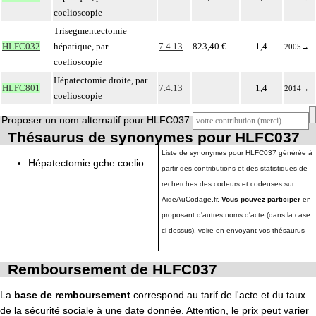
coelioscopie
Trisegmentectomie
HLFC032
hépatique, par
7.4.13
823,40 €
1,4
2005
→
coelioscopie
Hépatectomie droite, par
HLFC801
7.4.13
1,4
2014
→
coelioscopie
Proposer un nom alternatif pour HLFC037
Thésaurus de synonymes pour HLFC037
Liste de synonymes pour HLFC037 générée à
Hépatectomie gche coelio.
partir des contributions et des statistiques de
recherches des codeurs et codeuses sur
AideAuCodage.fr.
Vous pouvez participer
en
proposant d'autres noms d'acte (dans la case
ci-dessus), voire en envoyant vos thésaurus
Remboursement de HLFC037
La
base de remboursement
correspond au tarif de l'acte et du taux
de la sécurité sociale à une date donnée. Attention, le prix peut varier