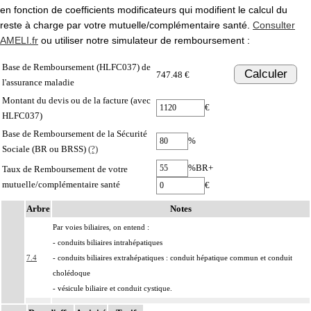
en fonction de coefficients modificateurs qui modifient le calcul du
reste à charge par votre mutuelle/complémentaire santé.
Consulter
AMELI.fr
ou utiliser notre simulateur de remboursement :
Base de Remboursement (HLFC037) de
Calculer
747.48 €
l'assurance maladie
Montant du devis ou de la facture (avec
€
HLFC037)
Base de Remboursement de la Sécurité
%
Sociale (BR ou BRSS)
(?)
%BR+
Taux de Remboursement de votre
mutuelle/complémentaire santé
€
Arbre
Notes
Par voies biliaires, on entend :
- conduits biliaires intrahépatiques
7.4
- conduits biliaires extrahépatiques : conduit hépatique commun et conduit
cholédoque
- vésicule biliaire et conduit cystique.
Par voie biliaire principale, on entend :