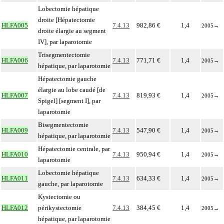
Lobectomie hépatique
droite [Hépatectomie
HLFA005
7.4.13
982,86 €
1,4
2005
→
droite élargie au segment
IV], par laparotomie
Trisegmentectomie
HLFA006
7.4.13
771,71 €
1,4
2005
→
hépatique, par laparotomie
Hépatectomie gauche
élargie au lobe caudé [de
HLFA007
7.4.13
819,93 €
1,4
2005
→
Spigel] [segment I], par
laparotomie
Bisegmentectomie
HLFA009
7.4.13
547,90 €
1,4
2005
→
hépatique, par laparotomie
Hépatectomie centrale, par
HLFA010
7.4.13
950,94 €
1,4
2005
→
laparotomie
Lobectomie hépatique
HLFA011
7.4.13
634,33 €
1,4
2005
→
gauche, par laparotomie
Kystectomie ou
HLFA012
périkystectomie
7.4.13
384,45 €
1,4
2005
→
hépatique, par laparotomie