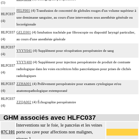
(1)
FELF001
(4) Transfusion de concentré de globules rouges d'un volume supérieur à
HLFC037
une demimasse sanguine, au cours d'une intervention sous anesthésie générale ou
(4)
locorégionale
HLFC037
GELE001
(4) Intubation trachéale par fibroscopie ou dispositif laryngé particulier,
(4)
au cours d'une anesthésie générale
HLFC037
YYYY041
(4) Supplément pour récupération peropératoire de sang
(4)
YYYY400
(4) Supplément pour injection peropératoire de produit de contraste
HLFC037
radiologique dans les voies excrétrices bilio pancréatiques pour prises de clichés
(4)
radiologiques
HLFC037
ZZHA001
(4) Prélèvement peropératoire pour examen cytologique et/ou
(4)
anatomopathologique extemporané
HLFC037
ZZQA002
(4) Échographie peropératoire
(4)
GHM associés avec HLFC037
Interventions sur le foie, le pancréas et les veines
07C101
porte ou cave pour affections non malignes,
niveau 1