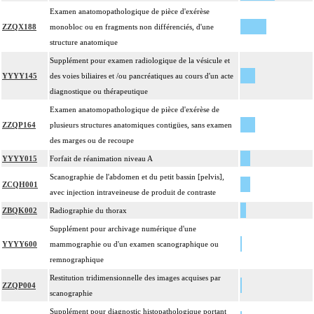
Examen anatomopathologique de pièce d'exérèse
ZZQX188
monobloc ou en fragments non différenciés, d'une
structure anatomique
Supplément pour examen radiologique de la vésicule et
YYYY145
des voies biliaires et /ou pancréatiques au cours d'un acte
diagnostique ou thérapeutique
Examen anatomopathologique de pièce d'exérèse de
ZZQP164
plusieurs structures anatomiques contigües, sans examen
des marges ou de recoupe
YYYY015
Forfait de réanimation niveau A
Scanographie de l'abdomen et du petit bassin [pelvis],
ZCQH001
avec injection intraveineuse de produit de contraste
ZBQK002
Radiographie du thorax
Supplément pour archivage numérique d'une
YYYY600
mammographie ou d'un examen scanographique ou
remnographique
Restitution tridimensionnelle des images acquises par
ZZQP004
scanographie
Supplément pour diagnostic histopathologique portant