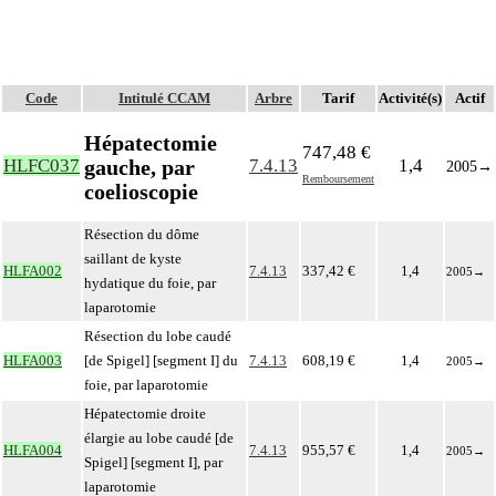
Code
Intitulé CCAM
Arbre
Tarif
Activité(s)
Actif
Hépatectomie
747,48 €
gauche, par
HLFC037
7.4.13
1,4
2005
→
Remboursement
coelioscopie
Résection du dôme
saillant de kyste
HLFA002
7.4.13
337,42 €
1,4
2005
→
hydatique du foie, par
laparotomie
Résection du lobe caudé
HLFA003
[de Spigel] [segment I] du
7.4.13
608,19 €
1,4
2005
→
foie, par laparotomie
Hépatectomie droite
élargie au lobe caudé [de
HLFA004
7.4.13
955,57 €
1,4
2005
→
Spigel] [segment I], par
laparotomie