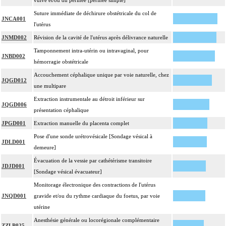
vulve et/ou du périnée [périnée simple]
Suture immédiate de déchirure obstétricale du col de
JNCA001
l'utérus
JNMD002
Révision de la cavité de l'utérus après délivrance naturelle
Tamponnement intra-utérin ou intravaginal, pour
JNBD002
hémorragie obstétricale
Accouchement céphalique unique par voie naturelle, chez
JQGD012
une multipare
Extraction instrumentale au détroit inférieur sur
JQGD006
présentation céphalique
JPGD001
Extraction manuelle du placenta complet
Pose d'une sonde urétrovésicale [Sondage vésical à
JDLD001
demeure]
Évacuation de la vessie par cathétérisme transitoire
JDJD001
[Sondage vésical évacuateur]
Monitorage électronique des contractions de l'utérus
JNQD001
gravide et/ou du rythme cardiaque du foetus, par voie
utérine
Anesthésie générale ou locorégionale complémentaire
ZZLP025