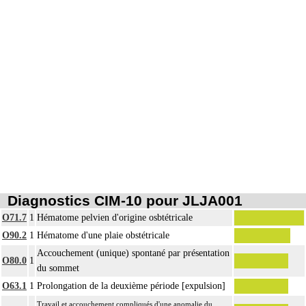
Diagnostics CIM-10 pour JLJA001
O71.7
1
Hématome pelvien d'origine osbtétricale
O90.2
1
Hématome d'une plaie obstétricale
Accouchement (unique) spontané par présentation
O80.0
1
du sommet
O63.1
1
Prolongation de la deuxième période [expulsion]
Travail et accouchement compliqués d'une anomalie du