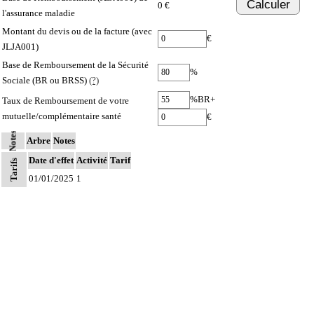
Calculer
0 €
l'assurance maladie
Montant du devis ou de la facture (avec
€
JLJA001)
Base de Remboursement de la Sécurité
%
Sociale (BR ou BRSS)
(?)
%BR+
Taux de Remboursement de votre
mutuelle/complémentaire santé
€
Notes
Arbre
Notes
Date d'effet
Activité
Tarif
Tarifs
01/01/2025
1