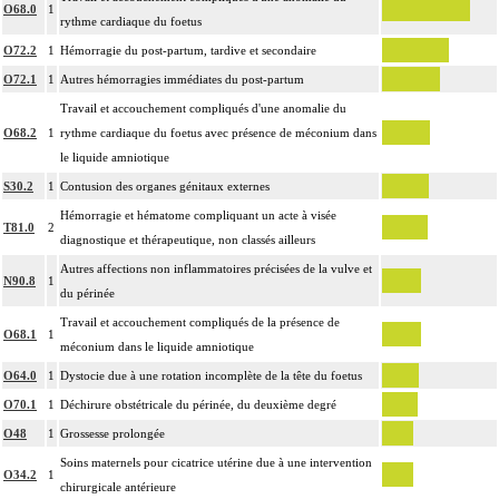
O68.0
1
rythme cardiaque du foetus
O72.2
1
Hémorragie du post-partum, tardive et secondaire
O72.1
1
Autres hémorragies immédiates du post-partum
Travail et accouchement compliqués d'une anomalie du
O68.2
1
rythme cardiaque du foetus avec présence de méconium dans
le liquide amniotique
S30.2
1
Contusion des organes génitaux externes
Hémorragie et hématome compliquant un acte à visée
T81.0
2
diagnostique et thérapeutique, non classés ailleurs
Autres affections non inflammatoires précisées de la vulve et
N90.8
1
du périnée
Travail et accouchement compliqués de la présence de
O68.1
1
méconium dans le liquide amniotique
O64.0
1
Dystocie due à une rotation incomplète de la tête du foetus
O70.1
1
Déchirure obstétricale du périnée, du deuxième degré
O48
1
Grossesse prolongée
Soins maternels pour cicatrice utérine due à une intervention
O34.2
1
chirurgicale antérieure