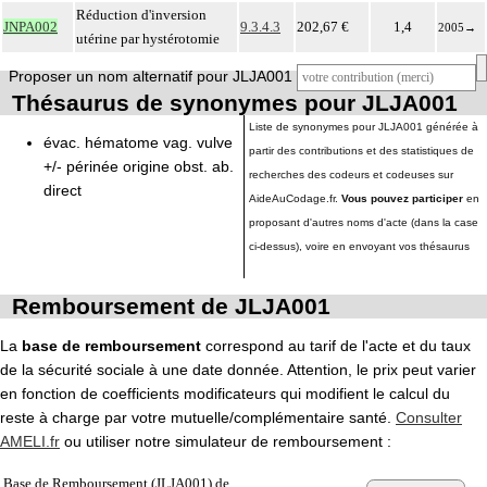
Réduction d'inversion
JNPA002
9.3.4.3
202,67 €
1,4
2005
→
utérine par hystérotomie
Proposer un nom alternatif pour JLJA001
Thésaurus de synonymes pour JLJA001
Liste de synonymes pour JLJA001 générée à
évac. hématome vag. vulve
partir des contributions et des statistiques de
+/- périnée origine obst. ab.
recherches des codeurs et codeuses sur
direct
AideAuCodage.fr.
Vous pouvez participer
en
proposant d'autres noms d'acte (dans la case
ci-dessus), voire en envoyant vos thésaurus
Remboursement de JLJA001
La
base de remboursement
correspond au tarif de l'acte et du taux
de la sécurité sociale à une date donnée. Attention, le prix peut varier
en fonction de coefficients modificateurs qui modifient le calcul du
reste à charge par votre mutuelle/complémentaire santé.
Consulter
AMELI.fr
ou utiliser notre simulateur de remboursement :
Base de Remboursement (JLJA001) de