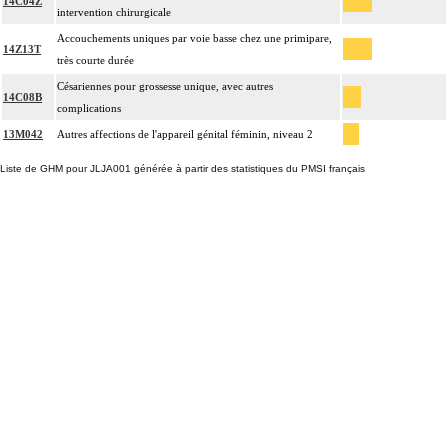
14C04Z
intervention chirurgicale
Accouchements uniques par voie basse chez une primipare,
14Z13T
très courte durée
Césariennes pour grossesse unique, avec autres
14C08B
complications
13M042
Autres affections de l'appareil génital féminin, niveau 2
Liste de GHM pour JLJA001 générée à partir des statistiques du PMSI français