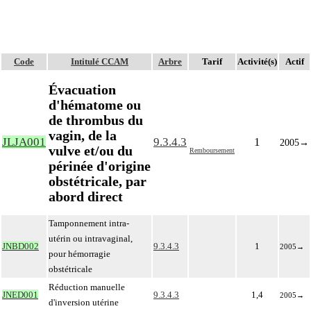
Code
Intitulé CCAM
Arbre
Tarif
Activité(s)
Actif
Évacuation
d'hématome ou
de thrombus du
vagin, de la
JLJA001
9.3.4.3
1
2005
→
vulve et/ou du
Remboursement
périnée d'origine
obstétricale, par
abord direct
Tamponnement intra-
utérin ou intravaginal,
JNBD002
9.3.4.3
1
2005
→
pour hémorragie
obstétricale
Réduction manuelle
JNED001
9.3.4.3
1,4
2005
→
d'inversion utérine