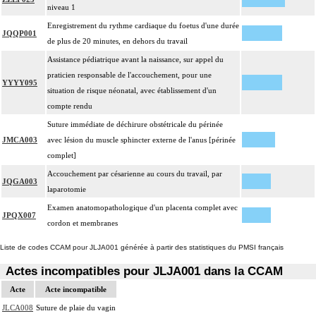
niveau 1
Enregistrement du rythme cardiaque du foetus d'une durée
JQQP001
de plus de 20 minutes, en dehors du travail
Assistance pédiatrique avant la naissance, sur appel du
praticien responsable de l'accouchement, pour une
YYYY095
situation de risque néonatal, avec établissement d'un
compte rendu
Suture immédiate de déchirure obstétricale du périnée
JMCA003
avec lésion du muscle sphincter externe de l'anus [périnée
complet]
Accouchement par césarienne au cours du travail, par
JQGA003
laparotomie
Examen anatomopathologique d'un placenta complet avec
JPQX007
cordon et membranes
Liste de codes CCAM pour JLJA001 générée à partir des statistiques du PMSI français
Actes incompatibles pour JLJA001 dans la CCAM
Acte
Acte incompatible
JLCA008
Suture de plaie du vagin