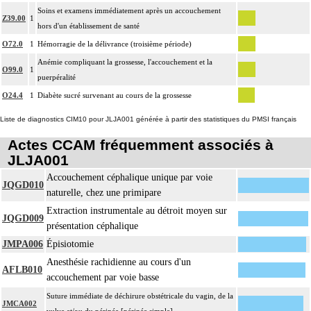
Soins et examens immédiatement après un accouchement
Z39.00
1
hors d'un établissement de santé
O72.0
1
Hémorragie de la délivrance (troisième période)
Anémie compliquant la grossesse, l'accouchement et la
O99.0
1
puerpéralité
O24.4
1
Diabète sucré survenant au cours de la grossesse
Liste de diagnostics CIM10 pour JLJA001 générée à partir des statistiques du PMSI français
Actes CCAM fréquemment associés à
JLJA001
Accouchement céphalique unique par voie
JQGD010
naturelle, chez une primipare
Extraction instrumentale au détroit moyen sur
JQGD009
présentation céphalique
JMPA006
Épisiotomie
Anesthésie rachidienne au cours d'un
AFLB010
accouchement par voie basse
Suture immédiate de déchirure obstétricale du vagin, de la
JMCA002