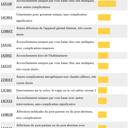
Accouchements uniques par voie basse chez une multipare,
14Z14B
avec autres complications
Césariennes pour grossesse unique, sans complication
14C08A
significative
Autres affections de l'appareil génital féminin, très courte
13M04T
durée
Accouchements uniques par voie basse chez une multipare,
14Z14C
avec complications majeures
14Z09Z
Accouchements hors de l'établissement
Accouchements uniques par voie basse chez une multipare,
14Z14T
très courte durée
Autres complications iatrogéniques non classées ailleurs, très
21M16T
courte durée
13C081
Interventions sur la vulve, le vagin ou le col utérin, niveau 1
Accouchements uniques par voie basse avec autres
14C03A
interventions, sans complication significative
Affections médicales du post-partum ou du post-abortum,
14M02B
avec complications
Affections du post-partum ou du post abortum avec