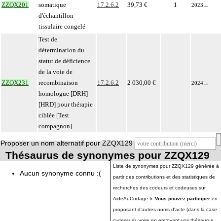
ZZQX201
somatique
17.2.6.2
39,73 €
1
2023
→
d'échantillon
tissulaire congelé
Test de
détermination du
statut de déficience
de la voie de
ZZQX231
recombinaison
17.2.6.2
2 030,00 €
2024
→
homologue [DRH]
[HRD] pour thérapie
ciblée [Test
compagnon]
Proposer un nom alternatif pour ZZQX129
Thésaurus de synonymes pour ZZQX129
Liste de synonymes pour ZZQX129 générée à
Aucun synonyme connu :(
partir des contributions et des statistiques de
recherches des codeurs et codeuses sur
AideAuCodage.fr.
Vous pouvez participer
en
proposant d'autres noms d'acte (dans la case
ci-dessus), voire en envoyant vos thésaurus