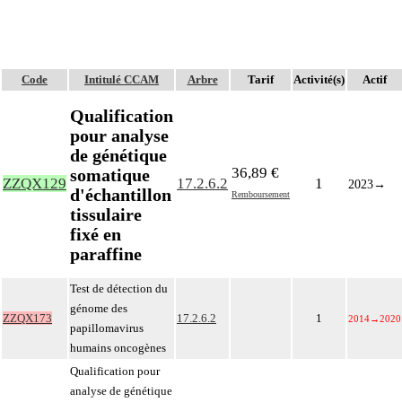
Code
Intitulé CCAM
Arbre
Tarif
Activité(s)
Actif
Qualification
pour analyse
de génétique
36,89 €
somatique
ZZQX129
17.2.6.2
1
2023
→
d'échantillon
Remboursement
tissulaire
fixé en
paraffine
Test de détection du
génome des
ZZQX173
17.2.6.2
1
2014
→
2020
papillomavirus
humains oncogènes
Qualification pour
analyse de génétique