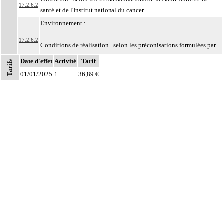
17.2.6.2
santé et de l'Institut national du cancer
Environnement :
17.2.6.2
Conditions de réalisation : selon les préconisations formulées par
la Haute autorité de santé en décembre 2019
Date d'effet
Activité
Tarif
Tarifs
Par structure anatomique, on entend : élément du corps humain, unitissulaire
01/01/2025
1
36,89 €
ou pluritissulaire, topographiquement délimité, constituant un ensemble
organisé destiné à remplir un rôle déterminé ou une fonction. Il peut s'agir par
17.2
exemple :
d'un organe : estomac, peau, muscle,
d'une entité concourant à une finalité caractéristique : méninge, séreuse,
d'une région anatomique : médiastin, région rétropéritonéale
Par prélèvements non différenciés [non individualisés], on entend :
17.2
prélèvements multiples, quels que soient leur nombre et leurs modalités, non
distingués les uns des autres lors du prélèvement
Par prélèvements différenciés [individualisés], on entend : prélèvements
17.2
multiples, quels que soient leur nombre et leurs modalités, distingués les uns
des autres lors du prélèvement
Par biopsie, on entend : prélèvement sur une structure anatomique d'un