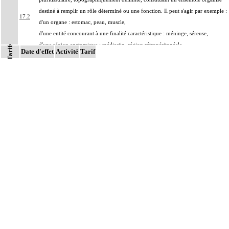
destiné à remplir un rôle déterminé ou une fonction. Il peut s'agir par exemple :
17.2
d'un organe : estomac, peau, muscle,
d'une entité concourant à une finalité caractéristique : méninge, séreuse,
d'une région anatomique : médiastin, région rétropéritonéale
Tarifs
Date d'effet
Activité
Tarif
Par prélèvements non différenciés [non individualisés], on entend :
17.2
prélèvements multiples, quels que soient leur nombre et leurs modalités, non
distingués les uns des autres lors du prélèvement
Par prélèvements différenciés [individualisés], on entend : prélèvements
17.2
multiples, quels que soient leur nombre et leurs modalités, distingués les uns des
autres lors du prélèvement
Par biopsie, on entend : prélèvement sur une structure anatomique d'un
17.2
fragment biopsique ou de fragments biopsiques multiples non distingués les uns
des autres lors du prélèvement.
Par pièce d'exérèse, on entend : exérèse partielle ou totale, monobloc ou en
17.2
plusieurs fragments non différenciés par le préleveur, pour chaque structure
anatomique
Par marge, on entend : zone comprise entre les limites de la lésion et les limites
17.2
de la résection [berges].
Par recoupe, on entend : exérèse supplémentaire effectuée par le préleveur, au-