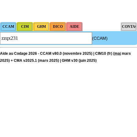
17
vasculaire, en dehors de ces localisations.
Par cible, on entend : lésion individualisée à prélever, quel que soit le nombre
17
de ponctions ou de biopsies effectuées à son niveau.
(CCAM)
Aide au Codage 2026 - CCAM v80.0 (novembre 2025) | CIM10 (fr) (
maj
mars
2025) + CMA v2025.1 (mars 2025) | GHM v30 (juin 2025)