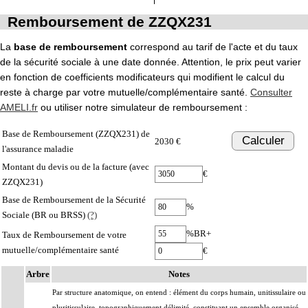
Remboursement de ZZQX231
La
base de remboursement
correspond au tarif de l'acte et du taux
de la sécurité sociale à une date donnée. Attention, le prix peut varier
en fonction de coefficients modificateurs qui modifient le calcul du
reste à charge par votre mutuelle/complémentaire santé.
Consulter
AMELI.fr
ou utiliser notre simulateur de remboursement :
Base de Remboursement (ZZQX231) de
Calculer
2030 €
l'assurance maladie
Montant du devis ou de la facture (avec
€
ZZQX231)
Base de Remboursement de la Sécurité
%
Sociale (BR ou BRSS)
(?)
%BR+
Taux de Remboursement de votre
mutuelle/complémentaire santé
€
Arbre
Notes
Par structure anatomique, on entend : élément du corps humain, unitissulaire ou
pluritissulaire, topographiquement délimité, constituant un ensemble organisé