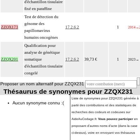
d'échantillon tissulaire
fixé en paraffine
Test de détection du
génome des
ZZQX173
17.2.6.2
1
2014
→
papillomavirus
humains oncogènes
Qualification pour
analyse de génétique
ZZQX201
somatique
17.2.6.2
39,73 €
1
2023
→
d'échantillon tissulaire
congelé
Proposer un nom alternatif pour ZZQX231
Thésaurus de synonymes pour ZZQX231
Liste de synonymes pour ZZQX231 générée à
Aucun synonyme connu :(
partir des contributions et des statistiques de
recherches des codeurs et codeuses sur
AideAuCodage.fr.
Vous pouvez participer
en
proposant d'autres noms d'acte (dans la case
ci-dessus), voire en envoyant vos thésaurus