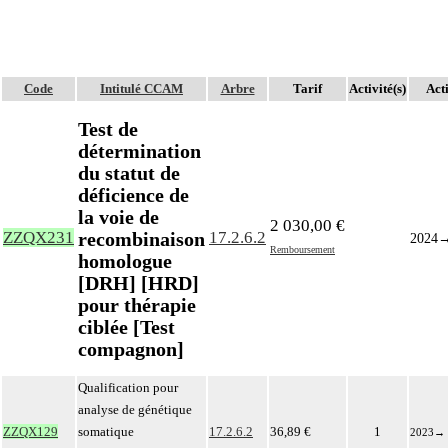
Code
Intitulé CCAM
Arbre
Tarif
Activité(s)
Acti
Test de
détermination
du statut de
déficience de
la voie de
2 030,00 €
recombinaison
ZZQX231
17.2.6.2
2024
Remboursement
homologue
[DRH] [HRD]
pour thérapie
ciblée [Test
compagnon]
Qualification pour
analyse de génétique
ZZQX129
somatique
17.2.6.2
36,89 €
1
2023
→