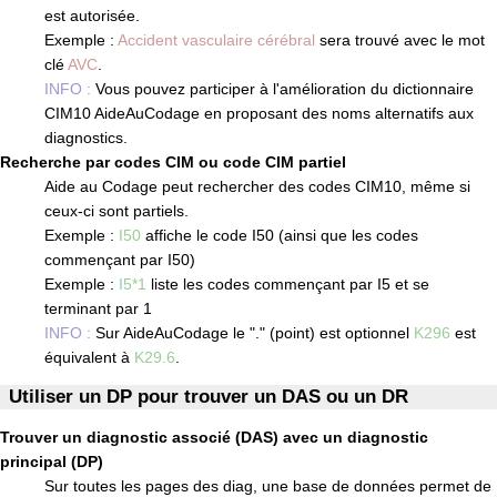
est autorisée.
Exemple :
Accident vasculaire cérébral
sera trouvé avec le mot
clé
AVC
.
INFO :
Vous pouvez participer à l'amélioration du dictionnaire
CIM10 AideAuCodage en proposant des noms alternatifs aux
diagnostics.
Recherche par codes CIM ou code CIM partiel
Aide au Codage peut rechercher des codes CIM10, même si
ceux-ci sont partiels.
Exemple :
I50
affiche le code I50 (ainsi que les codes
commençant par I50)
Exemple :
I5*1
liste les codes commençant par I5 et se
terminant par 1
INFO :
Sur AideAuCodage le "." (point) est optionnel
K296
est
équivalent à
K29.6
.
Utiliser un DP pour trouver un DAS ou un DR
Trouver un diagnostic associé (DAS) avec un diagnostic
principal (DP)
Sur toutes les pages des diag, une base de données permet de