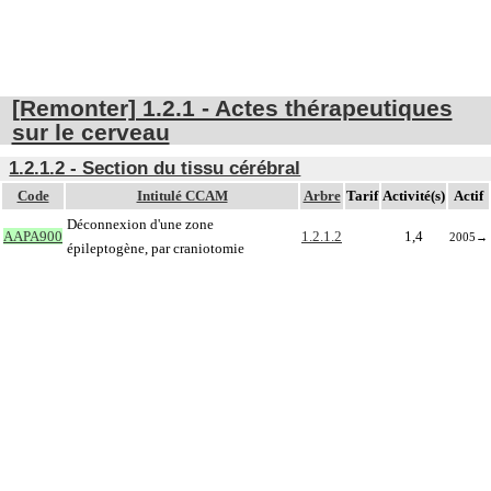
[Remonter] 1.2.1 - Actes thérapeutiques
sur le cerveau
1.2.1.2 - Section du tissu cérébral
Code
Intitulé CCAM
Arbre
Tarif
Activité(s)
Actif
Déconnexion d'une zone
AAPA900
1.2.1.2
1,4
2005
→
épileptogène, par craniotomie