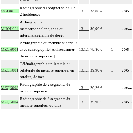
spécifiques
Radiographie du poignet selon 1 ou
MGQK003
13.1.1
24,06 €
1
2005
→
2 incidences
Arthrographie
MHQH001
métacarpophalangienne ou
13.1.1
39,90 €
1
2005
→
interphalangienne de doigt
Arthrographie du membre supérieur
MZQH001
avec scanographie [Arthroscanner
13.1.1
79,80 €
1
2005
→
du membre supérieur]
Téléradiographie unilatérale ou
MZQK001
bilatérale du membre supérieur en
13.1.1
39,90 €
1
2005
→
totalité, de face
Radiographie de 2 segments du
MZQK003
13.1.1
29,26 €
1
2005
→
membre supérieur
Radiographie de 3 segments du
MZQK004
13.1.1
39,90 €
1
2005
→
membre supérieur ou plus