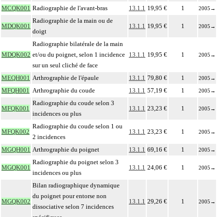
MCQK001
Radiographie de l'avant-bras
13.1.1
19,95 €
1
2005
→
Radiographie de la main ou de
MDQK001
13.1.1
19,95 €
1
2005
→
doigt
Radiographie bilatérale de la main
MDQK002
et/ou du poignet, selon 1 incidence
13.1.1
19,95 €
1
2005
→
sur un seul cliché de face
MEQH001
Arthrographie de l'épaule
13.1.1
79,80 €
1
2005
→
MFQH001
Arthrographie du coude
13.1.1
57,19 €
1
2005
→
Radiographie du coude selon 3
MFQK001
13.1.1
23,23 €
1
2005
→
incidences ou plus
Radiographie du coude selon 1 ou
MFQK002
13.1.1
23,23 €
1
2005
→
2 incidences
MGQH001
Arthrographie du poignet
13.1.1
69,16 €
1
2005
→
Radiographie du poignet selon 3
MGQK001
13.1.1
24,06 €
1
2005
→
incidences ou plus
Bilan radiographique dynamique
du poignet pour entorse non
MGQK002
13.1.1
29,26 €
1
2005
→
dissociative selon 7 incidences