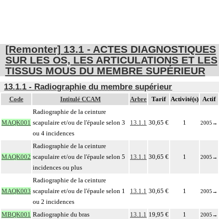
[Remonter] 13.1 - ACTES DIAGNOSTIQUES
SUR LES OS, LES ARTICULATIONS ET LES
TISSUS MOUS DU MEMBRE SUPÉRIEUR
13.1.1 - Radiographie du membre supérieur
Code
Intitulé CCAM
Arbre
Tarif
Activité(s)
Actif
Radiographie de la ceinture
MAQK001
scapulaire et/ou de l'épaule selon 3
13.1.1
30,65 €
1
2005
→
ou 4 incidences
Radiographie de la ceinture
MAQK002
scapulaire et/ou de l'épaule selon 5
13.1.1
30,65 €
1
2005
→
incidences ou plus
Radiographie de la ceinture
MAQK003
scapulaire et/ou de l'épaule selon 1
13.1.1
30,65 €
1
2005
→
ou 2 incidences
MBQK001
Radiographie du bras
13.1.1
19,95 €
1
2005
→