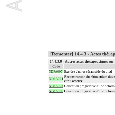
[Remonter] 14.4.3 - Actes thérape
14.4.3.8 - Autres actes thérapeutiques sur 
Code
NDFA007
Exérèse d'un os sésamoïde du pied
Reconstruction du rétinaculum des mu
NJMA004
et/ou osseuse
NJMA005
Correction progressive d'une déforma
NJMA006
Correction progressive d'une déforma