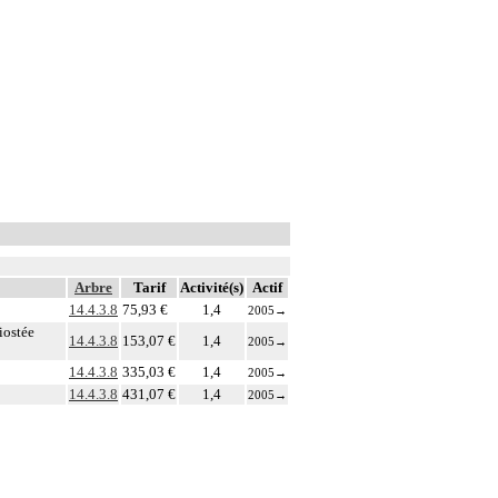
Arbre
Tarif
Activité(s)
Actif
14.4.3.8
75,93 €
1,4
2005
→
iostée
14.4.3.8
153,07 €
1,4
2005
→
14.4.3.8
335,03 €
1,4
2005
→
14.4.3.8
431,07 €
1,4
2005
→