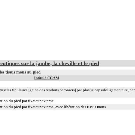
utiques sur la jambe, la cheville et le pied
les tissus mous au pied
Intitulé CCAM
scles fibulaires [gaine des tendons péroniers] par plastie capsuloligamentaire, pér
tion du pied par fixateur externe
tion du pied par fixateur externe, avec libération des tissus mous