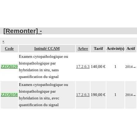
[Remonter] -
-
Code
Intitulé CCAM
Arbre
Tarif
Activité(s)
Actif
Examen cytopathologique ou
histopathologique par
ZZQX029
17.2.6.3
140,00 €
1
2014
→
hybridation in situ, sans
quantification du signal
Examen cytopathologique ou
histopathologique par
ZZQX058
17.2.6.3
190,00 €
1
2014
→
hybridation in situ, avec
quantification du signal