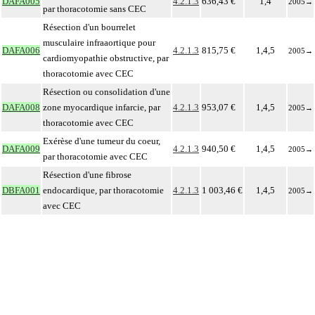
DAFA005
4.2.1.3
636,43 €
1,4
2005
→
par thoracotomie sans CEC
Résection d'un bourrelet
musculaire infraaortique pour
DAFA006
4.2.1.3
815,75 €
1,4,5
2005
→
cardiomyopathie obstructive, par
thoracotomie avec CEC
Résection ou consolidation d'une
DAFA008
zone myocardique infarcie, par
4.2.1.3
953,07 €
1,4,5
2005
→
thoracotomie avec CEC
Exérèse d'une tumeur du coeur,
DAFA009
4.2.1.3
940,50 €
1,4,5
2005
→
par thoracotomie avec CEC
Résection d'une fibrose
DBFA001
endocardique, par thoracotomie
4.2.1.3
1 003,46 €
1,4,5
2005
→
avec CEC