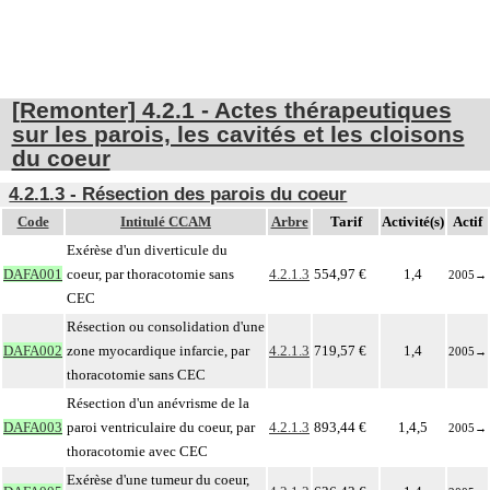
[Remonter] 4.2.1 - Actes thérapeutiques
sur les parois, les cavités et les cloisons
du coeur
4.2.1.3 - Résection des parois du coeur
Code
Intitulé CCAM
Arbre
Tarif
Activité(s)
Actif
Exérèse d'un diverticule du
DAFA001
coeur, par thoracotomie sans
4.2.1.3
554,97 €
1,4
2005
→
CEC
Résection ou consolidation d'une
DAFA002
zone myocardique infarcie, par
4.2.1.3
719,57 €
1,4
2005
→
thoracotomie sans CEC
Résection d'un anévrisme de la
DAFA003
paroi ventriculaire du coeur, par
4.2.1.3
893,44 €
1,4,5
2005
→
thoracotomie avec CEC
Exérèse d'une tumeur du coeur,