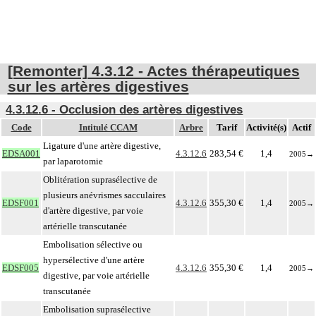
[Remonter] 4.3.12 - Actes thérapeutiques
sur les artères digestives
4.3.12.6 - Occlusion des artères digestives
Code
Intitulé CCAM
Arbre
Tarif
Activité(s)
Actif
Ligature d'une artère digestive,
EDSA001
4.3.12.6
283,54 €
1,4
2005
→
par laparotomie
Oblitération suprasélective de
plusieurs anévrismes sacculaires
EDSF001
4.3.12.6
355,30 €
1,4
2005
→
d'artère digestive, par voie
artérielle transcutanée
Embolisation sélective ou
hypersélective d'une artère
EDSF005
4.3.12.6
355,30 €
1,4
2005
→
digestive, par voie artérielle
transcutanée
Embolisation suprasélective