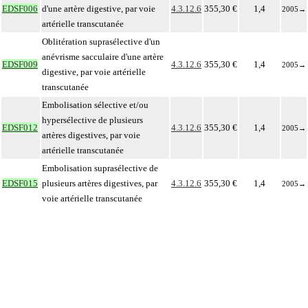
EDSF006
d'une artère digestive, par voie
4.3.12.6
355,30 €
1,4
2005
→
artérielle transcutanée
Oblitération suprasélective d'un
anévrisme sacculaire d'une artère
EDSF009
4.3.12.6
355,30 €
1,4
2005
→
digestive, par voie artérielle
transcutanée
Embolisation sélective et/ou
hypersélective de plusieurs
EDSF012
4.3.12.6
355,30 €
1,4
2005
→
artères digestives, par voie
artérielle transcutanée
Embolisation suprasélective de
EDSF015
plusieurs artères digestives, par
4.3.12.6
355,30 €
1,4
2005
→
voie artérielle transcutanée