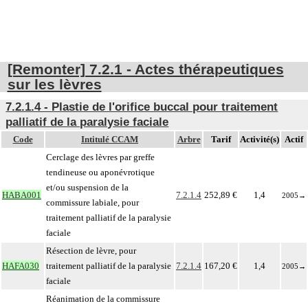
[Remonter] 7.2.1 - Actes thérapeutiques
sur les lèvres
7.2.1.4 - Plastie de l'orifice buccal pour traitement
palliatif de la paralysie faciale
Code
Intitulé CCAM
Arbre
Tarif
Activité(s)
Actif
Cerclage des lèvres par greffe
tendineuse ou aponévrotique
et/ou suspension de la
HABA001
7.2.1.4
252,89 €
1,4
2005
→
commissure labiale, pour
traitement palliatif de la paralysie
faciale
Résection de lèvre, pour
HAFA030
traitement palliatif de la paralysie
7.2.1.4
167,20 €
1,4
2005
→
faciale
Réanimation de la commissure