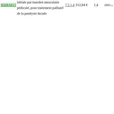
labiale par transfert musculaire
HAMA015
7.2.1.4
312,94 €
1,4
2005
→
pédiculé, pour traitement palliatif
de la paralysie faciale