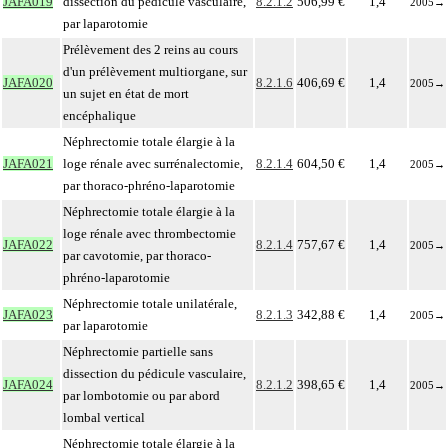
JAFA019
dissection du pédicule vasculaire,
8.2.1.2
506,99 €
1,4
2005
→
par laparotomie
Prélèvement des 2 reins au cours
d'un prélèvement multiorgane, sur
JAFA020
8.2.1.6
406,69 €
1,4
2005
→
un sujet en état de mort
encéphalique
Néphrectomie totale élargie à la
JAFA021
loge rénale avec surrénalectomie,
8.2.1.4
604,50 €
1,4
2005
→
par thoraco-phréno-laparotomie
Néphrectomie totale élargie à la
loge rénale avec thrombectomie
JAFA022
8.2.1.4
757,67 €
1,4
2005
→
par cavotomie, par thoraco-
phréno-laparotomie
Néphrectomie totale unilatérale,
JAFA023
8.2.1.3
342,88 €
1,4
2005
→
par laparotomie
Néphrectomie partielle sans
dissection du pédicule vasculaire,
JAFA024
8.2.1.2
398,65 €
1,4
2005
→
par lombotomie ou par abord
lombal vertical
Néphrectomie totale élargie à la