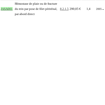
Hémostase de plaie ou de fracture
JASA001
du rein par pose de filet périrénal,
8.2.1.5
290,05 €
1,4
2005
→
par abord direct