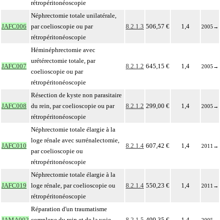
rétropéritonéoscopie
Néphrectomie totale unilatérale,
JAFC006
par coelioscopie ou par
8.2.1.3
506,57 €
1,4
2005
→
rétropéritonéoscopie
Héminéphrectomie avec
urétérectomie totale, par
JAFC007
8.2.1.2
645,15 €
1,4
2005
→
coelioscopie ou par
rétropéritonéoscopie
Résection de kyste non parasitaire
JAFC008
du rein, par coelioscopie ou par
8.2.1.2
299,00 €
1,4
2005
→
rétropéritonéoscopie
Néphrectomie totale élargie à la
loge rénale avec surrénalectomie,
JAFC010
8.2.1.4
607,42 €
1,4
2011
→
par coelioscopie ou
rétropéritonéoscopie
Néphrectomie totale élargie à la
JAFC019
loge rénale, par coelioscopie ou
8.2.1.4
550,23 €
1,4
2011
→
rétropéritonéoscopie
Réparation d'un traumatisme
JAMA002
complexe du rein et de la voie
8.2.1.5
499,35 €
1,4