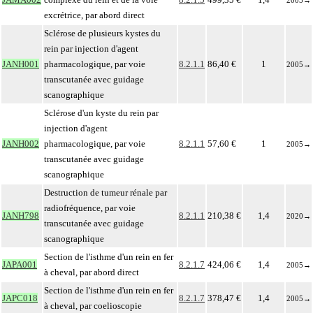
2005
→
excrétrice, par abord direct
Sclérose de plusieurs kystes du
rein par injection d'agent
JANH001
pharmacologique, par voie
8.2.1.1
86,40 €
1
2005
→
transcutanée avec guidage
scanographique
Sclérose d'un kyste du rein par
injection d'agent
JANH002
pharmacologique, par voie
8.2.1.1
57,60 €
1
2005
→
transcutanée avec guidage
scanographique
Destruction de tumeur rénale par
radiofréquence, par voie
JANH798
8.2.1.1
210,38 €
1,4
2020
→
transcutanée avec guidage
scanographique
Section de l'isthme d'un rein en fer
JAPA001
8.2.1.7
424,06 €
1,4
2005
→
à cheval, par abord direct
Section de l'isthme d'un rein en fer
JAPC018
8.2.1.7
378,47 €
1,4
2005
→
à cheval, par coelioscopie