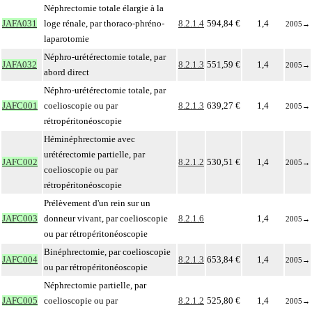
Néphrectomie totale élargie à la
JAFA031
loge rénale, par thoraco-phréno-
8.2.1.4
594,84 €
1,4
2005
→
laparotomie
Néphro-urétérectomie totale, par
JAFA032
8.2.1.3
551,59 €
1,4
2005
→
abord direct
Néphro-urétérectomie totale, par
JAFC001
coelioscopie ou par
8.2.1.3
639,27 €
1,4
2005
→
rétropéritonéoscopie
Héminéphrectomie avec
urétérectomie partielle, par
JAFC002
8.2.1.2
530,51 €
1,4
2005
→
coelioscopie ou par
rétropéritonéoscopie
Prélèvement d'un rein sur un
JAFC003
donneur vivant, par coelioscopie
8.2.1.6
1,4
2005
→
ou par rétropéritonéoscopie
Binéphrectomie, par coelioscopie
JAFC004
8.2.1.3
653,84 €
1,4
2005
→
ou par rétropéritonéoscopie
Néphrectomie partielle, par
JAFC005
coelioscopie ou par
8.2.1.2
525,80 €
1,4
2005
→