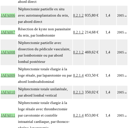
abord direct
Néphrectomie partielle ex situ
JAFA006
avec autotransplantation du rein,
8.2.1.2
935,80 €
1,4
2005
→
par abord direct
Résection de kyste non parasitaire
JAFA007
8.2.1.2
214,68 €
1,4
2005
→
du rein, par lombotomie
Néphrectomie partielle avec
dissection du pédicule vasculaire,
JAFA008
8.2.1.2
469,62 €
1,4
2005
→
par lombotomie ou par abord
lombal postérieur
Néphrectomie totale élargie à la
JAFA009
loge rénale, par laparotomie ou par
8.2.1.4
433,50 €
1,4
2005
→
abord lomboabdominal
Néphrectomie totale unilatérale,
JAFA010
8.2.1.3
350,02 €
1,4
2005
→
par abord lombal vertical
Néphrectomie totale élargie à la
loge rénale avec thrombectomie
JAFA011
par cavotomie et contrôle
8.2.1.4
853,00 €
1,4
2005
→
intraatrial cardiaque, par thoraco-
phréno-laparotomie