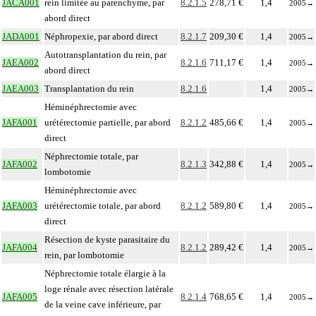
JACA001
rein limitée au parenchyme, par
8.2.1.5
278,71 €
1,4
2005
→
abord direct
JADA001
Néphropexie, par abord direct
8.2.1.7
209,30 €
1,4
2005
→
Autotransplantation du rein, par
JAEA002
8.2.1.6
711,17 €
1,4
2005
→
abord direct
JAEA003
Transplantation du rein
8.2.1.6
1,4
2005
→
Héminéphrectomie avec
JAFA001
urétérectomie partielle, par abord
8.2.1.2
485,66 €
1,4
2005
→
direct
Néphrectomie totale, par
JAFA002
8.2.1.3
342,88 €
1,4
2005
→
lombotomie
Héminéphrectomie avec
JAFA003
urétérectomie totale, par abord
8.2.1.2
589,80 €
1,4
2005
→
direct
Résection de kyste parasitaire du
JAFA004
8.2.1.2
289,42 €
1,4
2005
→
rein, par lombotomie
Néphrectomie totale élargie à la
loge rénale avec résection latérale
JAFA005
8.2.1.4
768,65 €
1,4
2005
→
de la veine cave inférieure, par