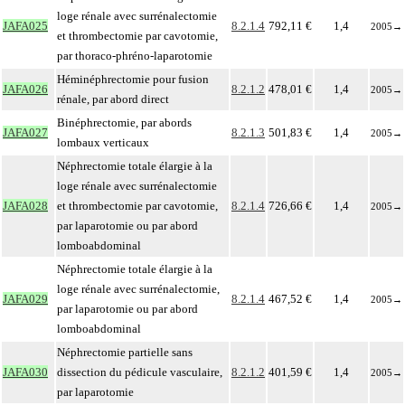
loge rénale avec surrénalectomie
JAFA025
8.2.1.4
792,11 €
1,4
2005
→
et thrombectomie par cavotomie,
par thoraco-phréno-laparotomie
Héminéphrectomie pour fusion
JAFA026
8.2.1.2
478,01 €
1,4
2005
→
rénale, par abord direct
Binéphrectomie, par abords
JAFA027
8.2.1.3
501,83 €
1,4
2005
→
lombaux verticaux
Néphrectomie totale élargie à la
loge rénale avec surrénalectomie
JAFA028
et thrombectomie par cavotomie,
8.2.1.4
726,66 €
1,4
2005
→
par laparotomie ou par abord
lomboabdominal
Néphrectomie totale élargie à la
loge rénale avec surrénalectomie,
JAFA029
8.2.1.4
467,52 €
1,4
2005
→
par laparotomie ou par abord
lomboabdominal
Néphrectomie partielle sans
JAFA030
dissection du pédicule vasculaire,
8.2.1.2
401,59 €
1,4
2005
→
par laparotomie