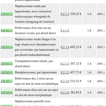
Néphrectomie totale par
laparotomie, avec extraction
JAFA012
8.2.1.3
550,32 €
1,4
2005
→
endoscopique rétrograde de
l'uretère [stripping de l'uretère]
Prélèvement d'un rein sur un
JAFA013
8.2.1.6
1,4
2005
→
donneur vivant, par abord direct
Néphrectomie totale élargie à la
loge rénale avec thrombectomie
JAFA014
8.2.1.4
692,23 €
1,4
2005
→
par cavotomie, par laparotomie ou
par abord lomboabdominal
Transplantectomie rénale, par
JAFA015
8.2.1.3
307,52 €
1,4
2005
→
abord direct
JAFA016
Binéphrectomie, par laparotomie
8.2.1.3
457,73 €
1,4
2005
→
Prélèvement des 2 reins sur un
JAFA017
8.2.1.6
552,52 €
1,4
2005
→
sujet en état de mort encéphalique
Prélèvement d'un rein sur un sujet
JAFA018
8.2.1.6
381,85 €
1,4
2005
→
en état de mort encéphalique
Néphrectomie partielle avec