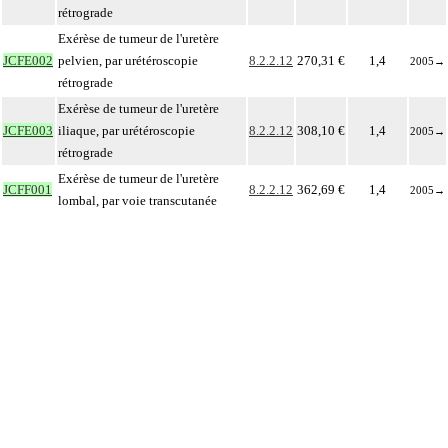
rétrograde
Exérèse de tumeur de l'uretère
JCFE002
pelvien, par urétéroscopie
8.2.2.12
270,31 €
1,4
2005
→
rétrograde
Exérèse de tumeur de l'uretère
JCFE003
iliaque, par urétéroscopie
8.2.2.12
308,10 €
1,4
2005
→
rétrograde
Exérèse de tumeur de l'uretère
JCFF001
8.2.2.12
362,69 €
1,4
2005
→
lombal, par voie transcutanée