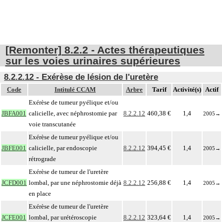
[Remonter] 8.2.2 - Actes thérapeutiques
sur les voies urinaires supérieures
8.2.2.12 - Exérèse de lésion de l'uretère
Code
Intitulé CCAM
Arbre
Tarif
Activité(s)
Actif
Exérèse de tumeur pyélique et/ou
JBFA001
calicielle, avec néphrostomie par
8.2.2.12
460,38 €
1,4
2005
→
voie transcutanée
Exérèse de tumeur pyélique et/ou
JBFE001
calicielle, par endoscopie
8.2.2.12
394,45 €
1,4
2005
→
rétrograde
Exérèse de tumeur de l'uretère
JCFD001
lombal, par une néphrostomie déjà
8.2.2.12
256,88 €
1,4
2005
→
en place
Exérèse de tumeur de l'uretère
JCFE001
lombal, par urétéroscopie
8.2.2.12
323,64 €
1,4
2005
→