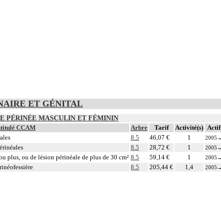
RINAIRE ET GÉNITAL
LE PÉRINÉE MASCULIN ET FÉMININ
ntitulé CCAM
Arbre
Tarif
Activité(s)
Actif
ales
8.5
46,07 €
1
2005
érinéales
8.5
28,72 €
1
2005
ou plus, ou de lésion périnéale de plus de 30 cm²
8.5
59,14 €
1
2005
rinéofessière
8.5
205,44 €
1,4
2005