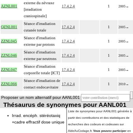
externe du névraxe
AZNL001
17.4.2.4
1
2005
→
[irradiation
craniospinale]
Séance d'irradiation
QZNL001
17.4.2.4
1
2005
→
cutanée totale
Séance d'irradiation
ZZNL045
17.4.2.4
1
2005
→
externe par protons
Séance d'irradiation
ZZNL046
17.4.2.4
1
2005
→
externe par neutrons
Séance d'irradiation
ZZNL047
17.4.2.4
1
2005
→
corporelle totale [ICT]
Séance d'irradiation de
ZZNL066
17.4.2.4
1
2010
→
contact endocavitaire
Proposer un nom alternatif pour AANL001
Thésaurus de synonymes pour AANL001
Liste de synonymes pour AANL001 générée à
Irrad. encéph. stéréotaxiq
partir des contributions et des statistiques de
+cadre effractif dose unique
recherches des codeurs et codeuses sur
AideAuCodage.fr.
Vous pouvez participer
en