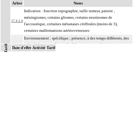
Arbre
Notes
Indication : fonction topographie, taille tumeur, patient ;
méningiomes, certains gliomes, certains neurinomes de
17.4.2.4
l'accoustique, certaines métastases cérébrales (moins de 3),
certaines malformations artérioveineuses
Environnement : spécifique ; présence, à des temps différents, des
spécialités concernées : radiothérapeute, neurochirurgien,
Tarifs
17.4.2.4
Date d'effet
Activité
Tarif
neuroradiologue et physicien
Notes
Facturation : établissement d'un protocole de traitement présentable au
17.4
contrôle médical à sa demande
Par organe profond, on entend : tout organe ou toute structure non vasculaire,
17
de localisation intrathoracique ou intraabdominale.
Par organe superficiel, on entend : tout organe ou toute structure non
17
vasculaire, en dehors de ces localisations.
Par cible, on entend : lésion individualisée à prélever, quel que soit le nombre
17
de ponctions ou de biopsies effectuées à son niveau.