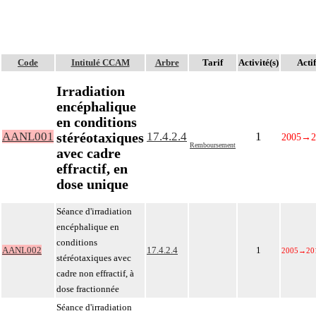
Code
Intitulé CCAM
Arbre
Tarif
Activité(s)
Actif
Irradiation
encéphalique
en conditions
stéréotaxiques
AANL001
17.4.2.4
1
2005
→
2
Remboursement
avec cadre
effractif, en
dose unique
Séance d'irradiation
encéphalique en
conditions
AANL002
17.4.2.4
1
2005
→
20
stéréotaxiques avec
cadre non effractif, à
dose fractionnée
Séance d'irradiation