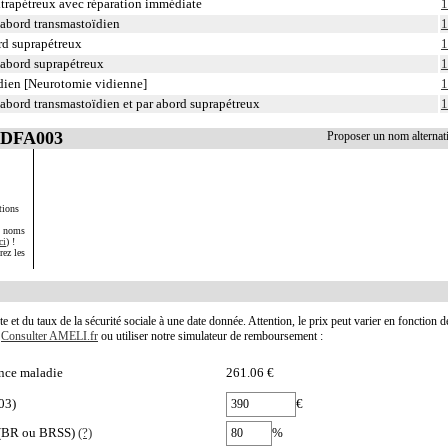
extrapétreux avec réparation immédiate
1
 abord transmastoïdien
1
ord suprapétreux
1
 abord suprapétreux
1
ïdien [Neurotomie vidienne]
1
 abord transmastoïdien et par abord suprapétreux
1
ADFA003
Proposer un nom alterna
tions
s noms
ci
) !
rez les
te et du taux de la sécurité sociale à une date donnée. Attention, le prix peut varier en fonction 
.
Consulter AMELI.fr
ou utiliser notre simulateur de remboursement :
nce maladie
261.06 €
03)
€
e (BR ou BRSS)
(?)
%