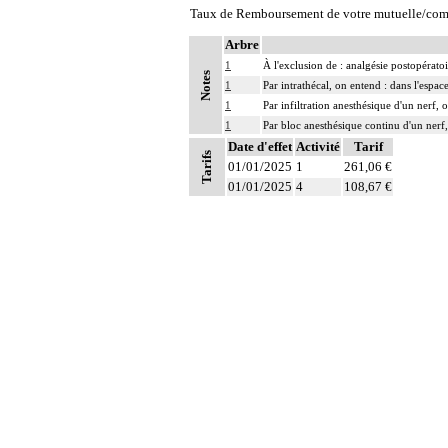
Taux de Remboursement de votre mutuelle/com
Arbre
1
À l'exclusion de : analgésie postopératoi
Notes
1
Par intrathécal, on entend : dans l'espa
1
Par infiltration anesthésique d'un nerf,
1
Par bloc anesthésique continu d'un nerf,
Date d'effet
Activité
Tarif
Tarifs
01/01/2025
1
261,06 €
01/01/2025
4
108,67 €