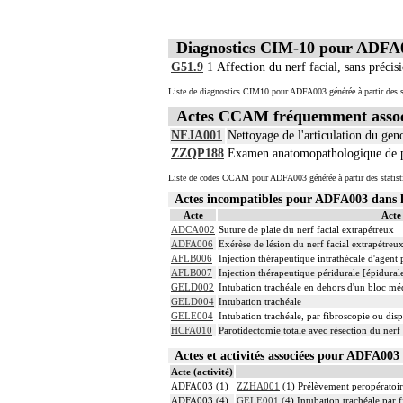
Diagnostics CIM-10 pour ADFA
G51.9
1
Affection du nerf facial, sans précis
Liste de diagnostics CIM10 pour ADFA003 générée à partir des s
Actes CCAM fréquemment asso
NFJA001
Nettoyage de l'articulation du gen
ZZQP188
Examen anatomopathologique de pi
Liste de codes CCAM pour ADFA003 générée à partir des statist
Actes incompatibles pour ADFA003 dan
Acte
Acte
ADCA002
Suture de plaie du nerf facial extrapétreux
ADFA006
Exérèse de lésion du nerf facial extrapétre
AFLB006
Injection thérapeutique intrathécale d'agen
AFLB007
Injection thérapeutique péridurale [épidura
GELD002
Intubation trachéale en dehors d'un bloc m
GELD004
Intubation trachéale
GELE004
Intubation trachéale, par fibroscopie ou dispo
HCFA010
Parotidectomie totale avec résection du nerf 
Actes et activités associées pour ADFA0
Acte (activité)
ADFA003 (1)
ZZHA001
(1) Prélèvement peropératoi
ADFA003 (4)
GELE001
(4) Intubation trachéale par f