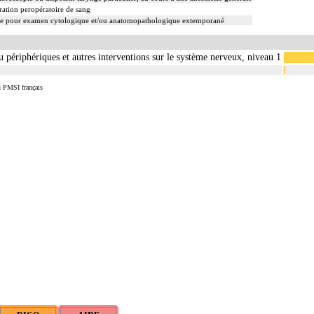
ation peropératoire de sang
re pour examen cytologique et/ou anatomopathologique extemporané
ou périphériques et autres interventions sur le système nerveux, niveau 1
u PMSI français