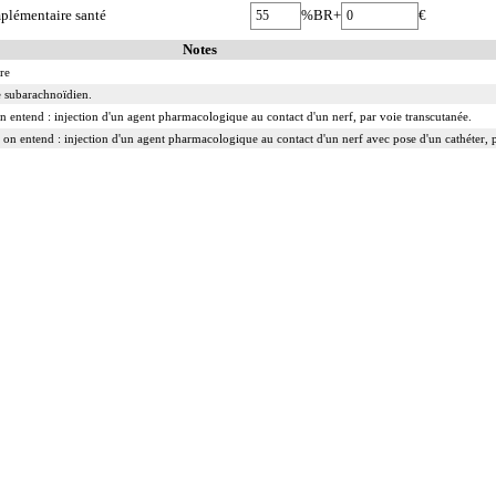
plémentaire santé
%BR+
€
Notes
re
ce subarachnoïdien.
 on entend : injection d'un agent pharmacologique au contact d'un nerf, par voie transcutanée.
 on entend : injection d'un agent pharmacologique au contact d'un nerf avec pose d'un cathéter, p