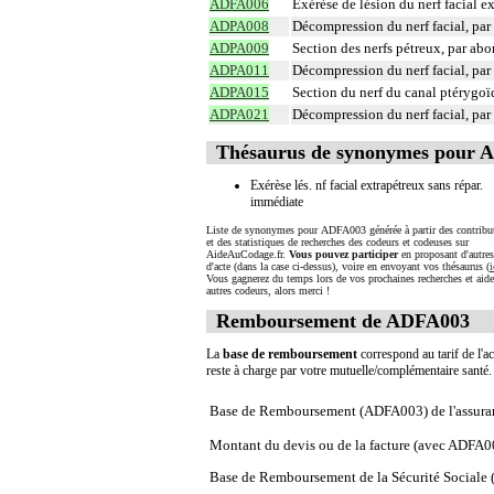
ADFA006
Exérèse de lésion du nerf facial 
ADPA008
Décompression du nerf facial, par
ADPA009
Section des nerfs pétreux, par ab
ADPA011
Décompression du nerf facial, par
ADPA015
Section du nerf du canal ptérygo
ADPA021
Décompression du nerf facial, par
Thésaurus de synonymes pour 
Exérèse lés. nf facial extrapétreux sans répar.
immédiate
Liste de synonymes pour ADFA003 générée à partir des contribu
et des statistiques de recherches des codeurs et codeuses sur
AideAuCodage.fr.
Vous pouvez participer
en proposant d'autre
d'acte (dans la case ci-dessus), voire en envoyant vos thésaurus (
i
Vous gagnerez du temps lors de vos prochaines recherches et aide
autres codeurs, alors merci !
Remboursement de ADFA003
La
base de remboursement
correspond au tarif de l'ac
reste à charge par votre mutuelle/complémentaire santé
Base de Remboursement (ADFA003) de l'assura
Montant du devis ou de la facture (avec ADFA0
Base de Remboursement de la Sécurité Social