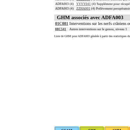
ADFA003 (4)
YYYY041
(4) Supplément pour récupér
ADFA003 (4)
ZZHA001
(4) Prélèvement peropératoi
GHM associés avec ADFA003
01C081
Interventions sur les nerfs crâniens 
08C541
Autres interventions sur le genou, niveau 1
Liste de GHM pour ADFA003 générée à partir des statistiques d