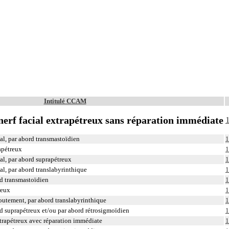
Intitulé CCAM
 nerf facial extrapétreux sans réparation immédiate
1
al, par abord transmastoïdien
1
rapétreux
1
ial, par abord suprapétreux
1
al, par abord translabyrinthique
1
rd transmastoïdien
1
reux
1
routement, par abord translabyrinthique
1
ord suprapétreux et/ou par abord rétrosigmoïdien
1
intrapétreux avec réparation immédiate
1