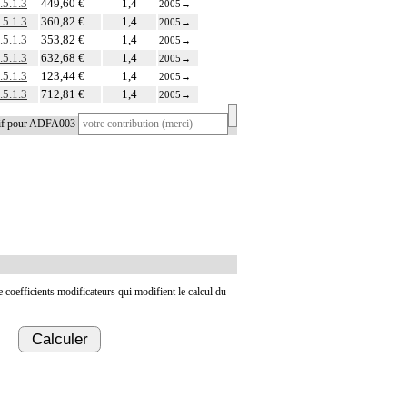
.5.1.3
449,60 €
1,4
2005
→
.5.1.3
360,82 €
1,4
2005
→
.5.1.3
353,82 €
1,4
2005
→
.5.1.3
632,68 €
1,4
2005
→
.5.1.3
123,44 €
1,4
2005
→
.5.1.3
712,81 €
1,4
2005
→
tif pour ADFA003
de coefficients modificateurs qui modifient le calcul du
Calculer