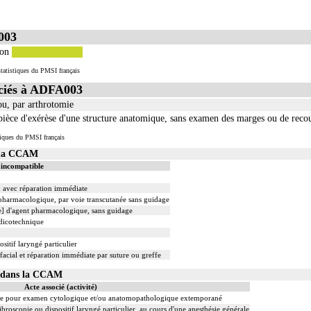
003
ion
tatistiques du PMSI français
ciés à ADFA003
ou, par arthrotomie
èce d'exérèse d'une structure anatomique, sans examen des marges ou de reco
iques du PMSI français
s la CCAM
 incompatible
ux avec réparation immédiate
t pharmacologique, par voie transcutanée sans guidage
le] d'agent pharmacologique, sans guidage
édicotechnique
sitif laryngé particulier
facial et réparation immédiate par suture ou greffe
03 dans la CCAM
Acte associé (activité)
re pour examen cytologique et/ou anatomopathologique extemporané
ibroscopie ou dispositif laryngé particulier, au cours d'une anesthésie générale