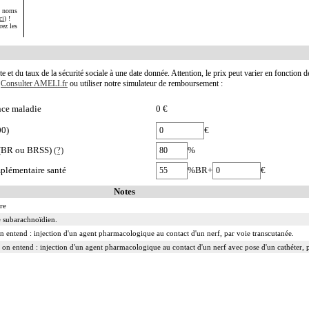
s noms
ci
) !
rez les
te et du taux de la sécurité sociale à une date donnée. Attention, le prix peut varier en fonction 
.
Consulter AMELI.fr
ou utiliser notre simulateur de remboursement :
nce maladie
0 €
00)
€
e (BR ou BRSS)
(?)
%
plémentaire santé
%BR+
€
Notes
re
ce subarachnoïdien.
 on entend : injection d'un agent pharmacologique au contact d'un nerf, par voie transcutanée.
 on entend : injection d'un agent pharmacologique au contact d'un nerf avec pose d'un cathéter, p