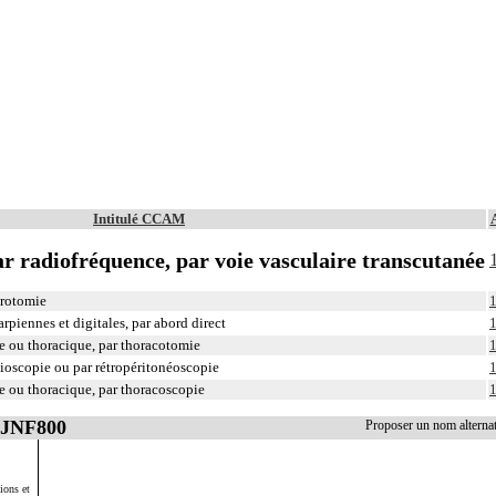
Intitulé CCAM
r radiofréquence, par voie vasculaire transcutanée
arotomie
1
piennes et digitales, par abord direct
1
 ou thoracique, par thoracotomie
1
oscopie ou par rétropéritonéoscopie
1
 ou thoracique, par thoracoscopie
1
AJNF800
Proposer un nom altern
ions et