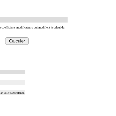
de coefficients modificateurs qui modifient le calcul du
Calculer
ar voie transcutanée.