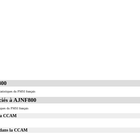
800
tatistiques du PMSI français
iés à AJNF800
iques du PMSI français
 la CCAM
0 dans la CCAM