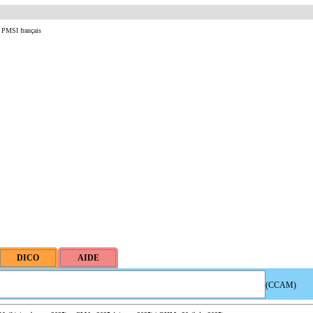
u PMSI français
(CCAM)