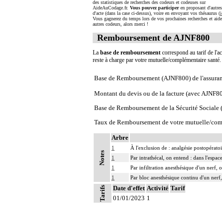
des statistiques de recherches des codeurs et codeuses sur
AideAuCodage.fr.
Vous pouvez participer
en proposant d'autre
d'acte (dans la case ci-dessus), voire en envoyant vos thésaurus (
i
Vous gagnerez du temps lors de vos prochaines recherches et aide
autres codeurs, alors merci !
Remboursement de AJNF800
La
base de remboursement
correspond au tarif de l'ac
reste à charge par votre mutuelle/complémentaire santé
Base de Remboursement (AJNF800) de l'assura
Montant du devis ou de la facture (avec AJNF8
Base de Remboursement de la Sécurité Social
Taux de Remboursement de votre mutuelle/com
Arbre
1
À l'exclusion de : analgésie postopératoi
Notes
1
Par intrathécal, on entend : dans l'espa
1
Par infiltration anesthésique d'un nerf,
1
Par bloc anesthésique continu d'un nerf,
Date d'effet
Activité
Tarif
Tarifs
01/01/2023
1