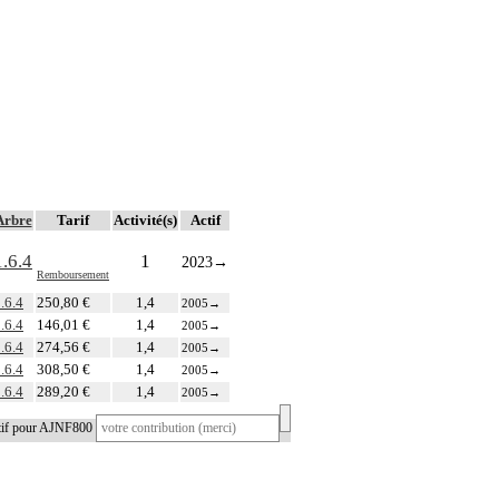
Arbre
Tarif
Activité(s)
Actif
1.6.4
1
2023
→
Remboursement
.6.4
250,80 €
1,4
2005
→
.6.4
146,01 €
1,4
2005
→
.6.4
274,56 €
1,4
2005
→
.6.4
308,50 €
1,4
2005
→
.6.4
289,20 €
1,4
2005
→
atif pour AJNF800