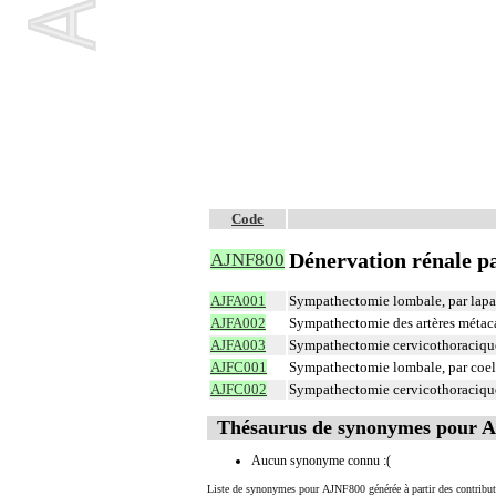
Code
Dénervation rénale pa
AJNF800
AJFA001
Sympathectomie lombale, par lap
AJFA002
Sympathectomie des artères métacar
AJFA003
Sympathectomie cervicothoracique
AJFC001
Sympathectomie lombale, par coeli
AJFC002
Sympathectomie cervicothoracique
Thésaurus de synonymes pour 
Aucun synonyme connu :(
Liste de synonymes pour AJNF800 générée à partir des contribut