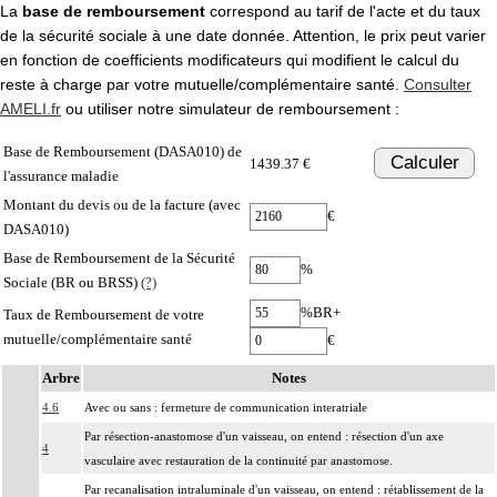
La
base de remboursement
correspond au tarif de l'acte et du taux
de la sécurité sociale à une date donnée. Attention, le prix peut varier
en fonction de coefficients modificateurs qui modifient le calcul du
reste à charge par votre mutuelle/complémentaire santé.
Consulter
AMELI.fr
ou utiliser notre simulateur de remboursement :
Base de Remboursement (DASA010) de
Calculer
1439.37 €
l'assurance maladie
Montant du devis ou de la facture (avec
€
DASA010)
Base de Remboursement de la Sécurité
%
Sociale (BR ou BRSS)
(?)
%BR+
Taux de Remboursement de votre
mutuelle/complémentaire santé
€
Arbre
Notes
4.6
Avec ou sans : fermeture de communication interatriale
Par résection-anastomose d'un vaisseau, on entend : résection d'un axe
4
vasculaire avec restauration de la continuité par anastomose.
Par recanalisation intraluminale d'un vaisseau, on entend : rétablissement de la