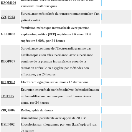
DZQM006
vaisseaux intrathoraciques
Surveillance médicalisée du transport intrahospitalier d'un
ZZQP003
patient ventilé
Ventilation mécanique intratrachéale avec pression
GLLD008
expiratoire positive [PEP] supérieure à 6 et/ou FiO2
supérieure à 60%, par 24 heures
Surveillance continue de l'électrocardiogramme par
oscilloscopie et/ou télésurveillance, avec surveillance
DEQP007
continue de la pression intraartérielle et/ou de la
saturation artérielle en oxygène par méthodes non
effractives, par 24 heures
DEQP003
Électrocardiographie sur au moins 12 dérivations
Épuration extrarénale par hémodialyse, hémodiafiltration
JVJF005
ou hémofiltration continue pour insuffisance rénale
aigüe, par 24 heures
ZBQK002
Radiographie du thorax
Alimentation parentérale avec apport de 20 à 35
HSLF002
kilocalories par kilogramme par jour [kcal/kg/jour], par
24 heures