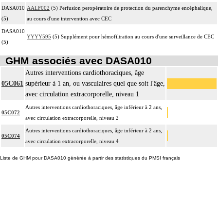
DASA010
AALF002
(5) Perfusion peropératoire de protection du parenchyme encéphalique,
(5)
au cours d'une intervention avec CEC
DASA010
YYYY595
(5) Supplément pour hémofiltration au cours d'une surveillance de CEC
(5)
GHM associés avec DASA010
Autres interventions cardiothoraciques, âge
05C061
supérieur à 1 an, ou vasculaires quel que soit l'âge,
avec circulation extracorporelle, niveau 1
Autres interventions cardiothoraciques, âge inférieur à 2 ans,
05C072
avec circulation extracorporelle, niveau 2
Autres interventions cardiothoraciques, âge inférieur à 2 ans,
05C074
avec circulation extracorporelle, niveau 4
Liste de GHM pour DASA010 générée à partir des statistiques du PMSI français