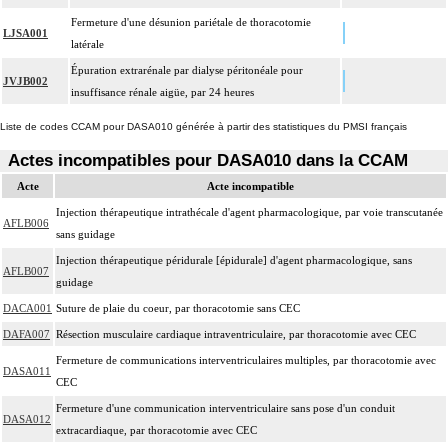
Fermeture d'une désunion pariétale de thoracotomie
LJSA001
latérale
Épuration extrarénale par dialyse péritonéale pour
JVJB002
insuffisance rénale aigüe, par 24 heures
Liste de codes CCAM pour DASA010 générée à partir des statistiques du PMSI français
Actes incompatibles pour DASA010 dans la CCAM
Acte
Acte incompatible
Injection thérapeutique intrathécale d'agent pharmacologique, par voie transcutanée
AFLB006
sans guidage
Injection thérapeutique péridurale [épidurale] d'agent pharmacologique, sans
AFLB007
guidage
DACA001
Suture de plaie du coeur, par thoracotomie sans CEC
DAFA007
Résection musculaire cardiaque intraventriculaire, par thoracotomie avec CEC
Fermeture de communications interventriculaires multiples, par thoracotomie avec
DASA011
CEC
Fermeture d'une communication interventriculaire sans pose d'un conduit
DASA012
extracardiaque, par thoracotomie avec CEC