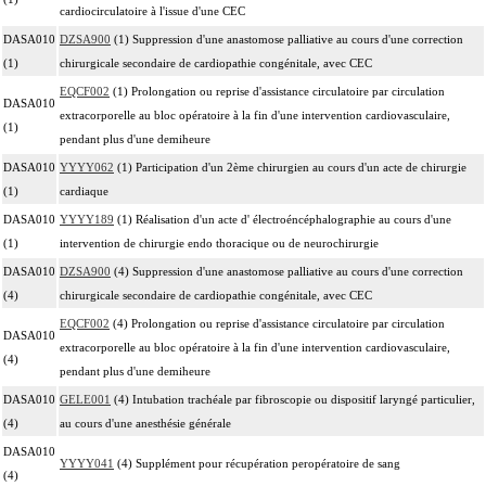
cardiocirculatoire à l'issue d'une CEC
DASA010
DZSA900
(1) Suppression d'une anastomose palliative au cours d'une correction
(1)
chirurgicale secondaire de cardiopathie congénitale, avec CEC
EQCF002
(1) Prolongation ou reprise d'assistance circulatoire par circulation
DASA010
extracorporelle au bloc opératoire à la fin d'une intervention cardiovasculaire,
(1)
pendant plus d'une demiheure
DASA010
YYYY062
(1) Participation d'un 2ème chirurgien au cours d'un acte de chirurgie
(1)
cardiaque
DASA010
YYYY189
(1) Réalisation d'un acte d' électroéncéphalographie au cours d'une
(1)
intervention de chirurgie endo thoracique ou de neurochirurgie
DASA010
DZSA900
(4) Suppression d'une anastomose palliative au cours d'une correction
(4)
chirurgicale secondaire de cardiopathie congénitale, avec CEC
EQCF002
(4) Prolongation ou reprise d'assistance circulatoire par circulation
DASA010
extracorporelle au bloc opératoire à la fin d'une intervention cardiovasculaire,
(4)
pendant plus d'une demiheure
DASA010
GELE001
(4) Intubation trachéale par fibroscopie ou dispositif laryngé particulier,
(4)
au cours d'une anesthésie générale
DASA010
YYYY041
(4) Supplément pour récupération peropératoire de sang
(4)