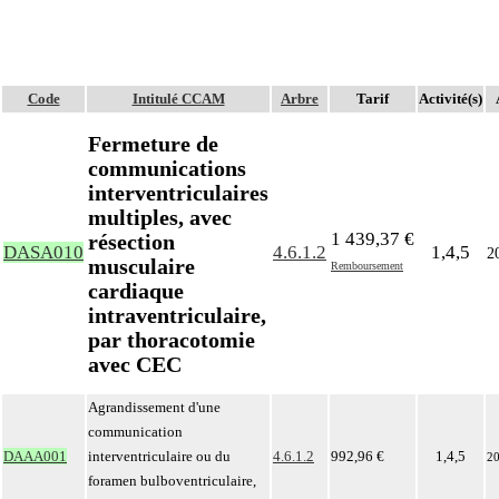
Code
Intitulé CCAM
Arbre
Tarif
Activité(s)
Fermeture de
communications
interventriculaires
multiples, avec
1 439,37 €
résection
DASA010
4.6.1.2
1,4,5
2
musculaire
Remboursement
cardiaque
intraventriculaire,
par thoracotomie
avec CEC
Agrandissement d'une
communication
DAAA001
interventriculaire ou du
4.6.1.2
992,96 €
1,4,5
2
foramen bulboventriculaire,