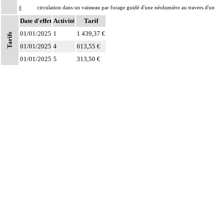
4
circulation dans un vaisseau par forage guidé d'une néolumière au travers d'un
obstacle totalement obstructif. Elle inclut la dilatation du vaisseau.
Date d'effet
Activité
Tarif
Par endoprothèse vasculaire, on entend : prothèse vasculaire non couverte,
01/01/2025
1
1 439,37 €
Tarifs
4
posée par voie vasculaire transcutanée.
01/01/2025
4
613,55 €
Par acte intravasculaire suprasélectif, on entend : acte par cathétérisme d'un
01/01/2025
5
313,50 €
4
vaisseau par microcathéter coaxial guidé.
Par acte intravasculaire sélectif ou hypersélectif, on entend : acte par
4
cathétérisme d'une branche d'un vaisseau quel que soit son ordre de division,
par sonde guidée.
Par acte intravasculaire global, on entend : acte par cathétérisme du tronc d'un
4
vaisseau principal - aorte, veine cave - par sonde guidée.
Par acte, par injection intravasculaire transcutanée, on entend : acte par
4
injection transcutanée directe dans un vaisseau, sans cathétérisme guidé.
Par acte, par voie vasculaire transcutanée, on entend : acte par cathétérisme
4
intraluminal transcutané guidé d'un vaisseau, que le guide soit introduit par
ponction ou par incision du vaisseau.
Par acte sur un vaisseau, par voie transcutanée, on entend : acte réalisé par
4
ponction transcutanée du vaisseau ou par incision du vaisseau
Par pontage vasculaire, on entend : déviation du flux vasculaire sans exérèse de