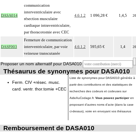
communication
interventriculaire avec
DASA014
4.6.1.2
1 096,28 €
1,4,5
2
résection musculaire
cardiaque intraventriculaire,
par thoracotomie avec CEC
Fermeture de communication
DASF003
interventriculaire, par voie
4.6.1.2
595,65 €
1,4
2
veineuse transcutanée
Proposer un nom alternatif pour DASA010
Thésaurus de synonymes pour DASA010
Liste de synonymes pour DASA010 générée à
Ferm. CIV +résec. musc.
partir des contributions et des statistiques de
card. ventr. thor.tomie +CEC
recherches des codeurs et codeuses sur
AideAuCodage.fr.
Vous pouvez participer
en
proposant d'autres noms d'acte (dans la case
ci-dessus), voire en envoyant vos thésaurus
Remboursement de DASA010