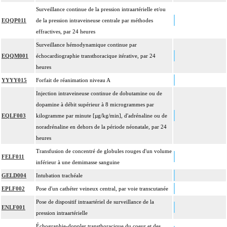
Les actes sur le thorax, par thoracoscopie incluent l'évacuation de collection
Surveillance continue de la pression intraartérielle et/ou
4
intrathoracique associée, la pose de drain pleural et/ou péricardique.
EQQP011
de la pression intraveineuse centrale par méthodes
Les actes sur le thorax, par thoracotomie incluent l'évacuation de collection
effractives, par 24 heures
4
intrathoracique associée, la pose de drain pleural et/ou péricardique.
Surveillance hémodynamique continue par
Les actes avec dérivation vasculaire [shunt] incluent la pose d'une dérivation
EQQM001
échocardiographie transthoracique itérative, par 24
4
inerte ou pulsée, et son ablation.
heures
Facturation : les suppléments de numérisation ou la radioscopie de longue
YYYY015
Forfait de réanimation niveau A
4
durée sous ampli de brillance (chapitre 19) ne peuvent pas être facturés avec les
Injection intraveineuse continue de dobutamine ou de
actes diagnostiques ou thérapeutiques de radiologie vasculaire
dopamine à débit supérieur à 8 microgrammes par
EQLF003
kilogramme par minute [µg/kg/min], d'adrénaline ou de
noradrénaline en dehors de la période néonatale, par 24
heures
Transfusion de concentré de globules rouges d'un volume
FELF011
inférieur à une demimasse sanguine
GELD004
Intubation trachéale
EPLF002
Pose d'un cathéter veineux central, par voie transcutanée
Pose de dispositif intraartériel de surveillance de la
ENLF001
pression intraartérielle
Échographie-doppler transthoracique du coeur et des