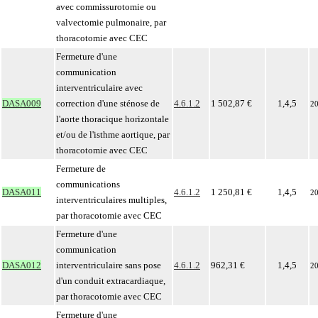
avec commissurotomie ou
valvectomie pulmonaire, par
thoracotomie avec CEC
Fermeture d'une
communication
interventriculaire avec
DASA009
correction d'une sténose de
4.6.1.2
1 502,87 €
1,4,5
2
l'aorte thoracique horizontale
et/ou de l'isthme aortique, par
thoracotomie avec CEC
Fermeture de
communications
DASA011
4.6.1.2
1 250,81 €
1,4,5
2
interventriculaires multiples,
par thoracotomie avec CEC
Fermeture d'une
communication
DASA012
interventriculaire sans pose
4.6.1.2
962,31 €
1,4,5
2
d'un conduit extracardiaque,
par thoracotomie avec CEC
Fermeture d'une