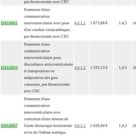
par thoracotomie avec CEC
Fermeture d'une
communication
DASA001
interventriculaire avec pose
4.6.1.2
1 673,68 €
1,4,5
2
d'un conduit extracardiaque,
par thoracotomie avec CEC
Fermeture d'une
communication
interventriculaire pour
discordance atrioventriculaire
DASA004
4.6.1.2
1 333,13 €
1,4,5
2
et transposition ou
malposition des gros
vaisseaux, par thoracotomie
avec CEC
Fermeture d'une
communication
interventriculaire avec
correction d'une sténose de
DASA007
l'aorte thoracique horizontale
4.6.1.2
1 628,44 €
1,4,5
2
et/ou de l'isthme aortique,