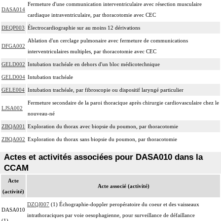
Fermeture d'une communication interventriculaire avec résection musculaire
DASA014
cardiaque intraventriculaire, par thoracotomie avec CEC
DEQP003
Électrocardiographie sur au moins 12 dérivations
Ablation d'un cerclage pulmonaire avec fermeture de communications
DFGA002
interventriculaires multiples, par thoracotomie avec CEC
GELD002
Intubation trachéale en dehors d'un bloc médicotechnique
GELD004
Intubation trachéale
GELE004
Intubation trachéale, par fibroscopie ou dispositif laryngé particulier
Fermeture secondaire de la paroi thoracique après chirurgie cardiovasculaire chez le
LJSA002
nouveau-né
ZBQA001
Exploration du thorax avec biopsie du poumon, par thoracotomie
ZBQA002
Exploration du thorax sans biopsie du poumon, par thoracotomie
Actes et activités associées pour DASA010 dans la
CCAM
Acte
Acte associé (activité)
(activité)
DZQJ007
(1) Échographie-doppler peropératoire du coeur et des vaisseaux
DASA010
intrathoraciques par voie oesophagienne, pour surveillance de défaillance
(1)