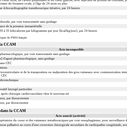
 coeur droit, de l'artère pulmonaire et du coeur gauche, avec injection de produit de contraste, p
térisme du foramen ovale, à l'âge de 24 mois ou plus
 échocardiographie transthoracique itérative, par 24 heures
leurale, par voie transcutanée sans guidage
ance de la pression intraartérielle
20 à 35 kilocalories par kilogramme par jour [kcal/kg/jour], par 24 heures
tiques du PMSI français
s la CCAM
Acte incompatible
t pharmacologique, par voie transcutanée sans guidage
le] d'agent pharmacologique, sans guidage
 sans CEC
ations
ioventriculaire et de la transposition ou malposition des gros vaisseaux avec communication interv
ec CEC
édicotechnique
ositif laryngé particulier
 après chirurgie cardiovasculaire chez le nouveau-né
mon, par thoracotomie
mon, par thoracotomie
01 dans la CCAM
Acte associé (activité)
ratoire du coeur et des vaisseaux intrathoraciques par voie oesophagienne, pour surveillance de 
ose palliative au cours d'une correction chirurgicale secondaire de cardiopathie congénitale, a