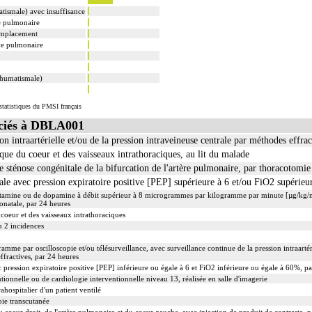
tismale) avec insuffisance
re pulmonaire
remplacement
ve pulmonaire
rhumatismale)
tatistiques du PMSI français
ciés à DBLA001
on intraartérielle et/ou de la pression intraveineuse centrale par méthodes effrac
ue du coeur et des vaisseaux intrathoraciques, au lit du malade
e sténose congénitale de la bifurcation de l'artère pulmonaire, par thoracotom
ale avec pression expiratoire positive [PEP] supérieure à 6 et/ou FiO2 supérie
utamine ou de dopamine à débit supérieur à 8 microgrammes par kilogramme par minute [µg/kg/m
onatale, par 24 heures
oeur et des vaisseaux intrathoraciques
u 2 incidences
amme par oscilloscopie et/ou télésurveillance, avec surveillance continue de la pression intraartéri
ffractives, par 24 heures
 pression expiratoire positive [PEP] inférieure ou égale à 6 et FiO2 inférieure ou égale à 60%, p
tionnelle ou de cardiologie interventionnelle niveau 13, réalisée en salle d'imagerie
ahospitalier d'un patient ventilé
oie transcutanée