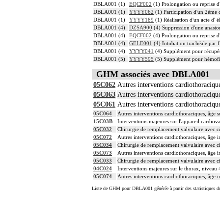
DBLA001 (1)
EQCF002
(1) Prolongation ou reprise d'
DBLA001 (1)
YYYY062
(1) Participation d'un 2ème 
DBLA001 (1)
YYYY189
(1) Réalisation d'un acte d'
DBLA001 (4)
DZSA900
(4) Suppression d'une anastom
DBLA001 (4)
EQCF002
(4) Prolongation ou reprise d'
DBLA001 (4)
GELE001
(4) Intubation trachéale par f
DBLA001 (4)
YYYY041
(4) Supplément pour récupér
DBLA001 (5)
YYYY595
(5) Supplément pour hémofil
GHM associés avec DBLA001
05C062
Autres interventions cardiothoracique
05C063
Autres interventions cardiothoracique
05C061
Autres interventions cardiothoracique
05C064
Autres interventions cardiothoraciques, âge su
15C03B
Interventions majeures sur l'appareil cardio
05C032
Chirurgie de remplacement valvulaire avec ci
05C072
Autres interventions cardiothoraciques, âge in
05C034
Chirurgie de remplacement valvulaire avec ci
05C073
Autres interventions cardiothoraciques, âge in
05C033
Chirurgie de remplacement valvulaire avec ci
04C024
Interventions majeures sur le thorax, niveau 
05C074
Autres interventions cardiothoraciques, âge in
Liste de GHM pour DBLA001 générée à partir des statistiques d