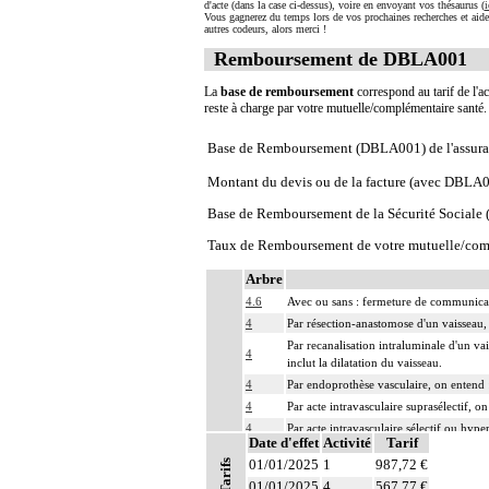
d'acte (dans la case ci-dessus), voire en envoyant vos thésaurus (
i
Vous gagnerez du temps lors de vos prochaines recherches et aide
autres codeurs, alors merci !
Remboursement de DBLA001
La
base de remboursement
correspond au tarif de l'ac
reste à charge par votre mutuelle/complémentaire santé
Base de Remboursement (DBLA001) de l'assura
Montant du devis ou de la facture (avec DBLA
Base de Remboursement de la Sécurité Social
Taux de Remboursement de votre mutuelle/com
Arbre
4.6
Avec ou sans : fermeture de communicati
4
Par résection-anastomose d'un vaisseau, 
Par recanalisation intraluminale d'un va
4
inclut la dilatation du vaisseau.
4
Par endoprothèse vasculaire, on entend :
4
Par acte intravasculaire suprasélectif, o
4
Par acte intravasculaire sélectif ou hype
Date d'effet
Activité
Tarif
4
Par acte intravasculaire global, on enten
01/01/2025
1
987,72 €
Tarifs
4
Par acte, par injection intravasculaire t
01/01/2025
4
567,77 €