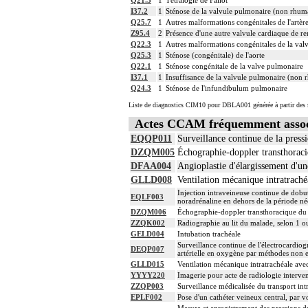
I37.2
1
Sténose de la valvule pulmonaire (non rhuma
Q25.7
1
Autres malformations congénitales de l'artè
Z95.4
2
Présence d'une autre valvule cardiaque de 
Q22.3
1
Autres malformations congénitales de la val
Q25.3
1
Sténose (congénitale) de l'aorte
Q22.1
1
Sténose congénitale de la valve pulmonaire
I37.1
1
Insuffisance de la valvule pulmonaire (non 
Q24.3
1
Sténose de l'infundibulum pulmonaire
Liste de diagnostics CIM10 pour DBLA001 générée à partir des s
Actes CCAM fréquemment asso
EQQP011
Surveillance continue de la pressi
DZQM005
Échographie-doppler transthoraciq
DFAA004
Angioplastie d'élargissement d'un
GLLD008
Ventilation mécanique intratraché
Injection intraveineuse continue de dob
EQLF003
noradrénaline en dehors de la période né
DZQM006
Échographie-doppler transthoracique du c
ZZQK002
Radiographie au lit du malade, selon 1 o
GELD004
Intubation trachéale
Surveillance continue de l'électrocardiogr
DEQP007
artérielle en oxygène par méthodes non e
GLLD015
Ventilation mécanique intratrachéale avec
YYYY220
Imagerie pour acte de radiologie interven
ZZQP003
Surveillance médicalisée du transport intr
EPLF002
Pose d'un cathéter veineux central, par v