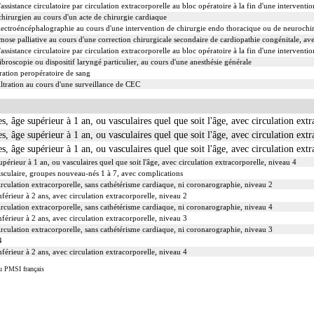
assistance circulatoire par circulation extracorporelle au bloc opératoire à la fin d'une intervent
chirurgien au cours d'un acte de chirurgie cardiaque
 électroéncéphalographie au cours d'une intervention de chirurgie endo thoracique ou de neurochi
ose palliative au cours d'une correction chirurgicale secondaire de cardiopathie congénitale, a
assistance circulatoire par circulation extracorporelle au bloc opératoire à la fin d'une intervent
ibroscopie ou dispositif laryngé particulier, au cours d'une anesthésie générale
ation peropératoire de sang
tration au cours d'une surveillance de CEC
s, âge supérieur à 1 an, ou vasculaires quel que soit l'âge, avec circulation ext
s, âge supérieur à 1 an, ou vasculaires quel que soit l'âge, avec circulation ext
s, âge supérieur à 1 an, ou vasculaires quel que soit l'âge, avec circulation ext
périeur à 1 an, ou vasculaires quel que soit l'âge, avec circulation extracorporelle, niveau 4
vasculaire, groupes nouveau-nés 1 à 7, avec complications
rculation extracorporelle, sans cathétérisme cardiaque, ni coronarographie, niveau 2
férieur à 2 ans, avec circulation extracorporelle, niveau 2
rculation extracorporelle, sans cathétérisme cardiaque, ni coronarographie, niveau 4
férieur à 2 ans, avec circulation extracorporelle, niveau 3
rculation extracorporelle, sans cathétérisme cardiaque, ni coronarographie, niveau 3
4
férieur à 2 ans, avec circulation extracorporelle, niveau 4
u PMSI français