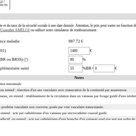
ci
) !
rez les
te et du taux de la sécurité sociale à une date donnée. Attention, le prix peut varier en fonction 
.
Consulter AMELI.fr
ou utiliser notre simulateur de remboursement :
nce maladie
987.72 €
001)
€
e (BR ou BRSS)
(?)
%
plémentaire santé
%BR+
€
Notes
on interatriale
on entend : résection d'un axe vasculaire avec restauration de la continuité par anastomose.
isseau, on entend : rétablissement de la circulation dans un vaisseau par forage guidé d'une néolum
 prothèse vasculaire non couverte, posée par voie vasculaire transcutanée.
n entend : acte par cathétérisme d'un vaisseau par microcathéter coaxial guidé.
rsélectif, on entend : acte par cathétérisme d'une branche d'un vaisseau quel que soit son ordre de
d : acte par cathétérisme du tronc d'un vaisseau principal - aorte, veine cave - par sonde guidée.
ranscutanée, on entend : acte par injection transcutanée directe dans un vaisseau, sans cathétérisme