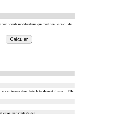
de coefficients modificateurs qui modifient le calcul du
Calculer
ière au travers d'un obstacle totalement obstructif. Elle
 division, par sonde guidée.
 guidé.