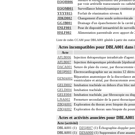
Mesure et enregistrement des pressions du
EQQH006
par voie artérielle transcutanée ou cathé
EQQM001
Surveillance hémodynamique continue par
YYYY015
Forfait de réanimation niveau A
JDKD002
Changement d'une sonde urétrovésicale
GGJB001
Drainage d'un épanchement de la cavité p
ENLF001
Pose de dispositif intraartériel de surveill
HSLF002
Alimentation parentérale avec apport de 
Liste de codes CCAM pour DBLA001 générée à partir des statis
Actes incompatibles pour DBLA001 dan
Acte
AFLB006
Injection thérapeutique intrathécale d'agen
AFLB007
Injection thérapeutique péridurale [épidura
DACA001
Suture de plaie du coeur, par thoracotomie
DEQP003
Électrocardiographie sur au moins 12 dériv
Réparation anatomique de la discordance atr
DZMA002
ventriculaire et atrial, par thoracotomie av
GELD002
Intubation trachéale en dehors d'un bloc m
GELD004
Intubation trachéale
GELE004
Intubation trachéale, par fibroscopie ou disp
LJSA002
Fermeture secondaire de la paroi thoracique
ZBQA001
Exploration du thorax avec biopsie du pou
ZBQA002
Exploration du thorax sans biopsie du pou
Actes et activités associées pour DBLA0
Acte (activité)
DBLA001 (1)
DZQJ007
(1) Échographie-doppler peropé
DBLA001 (1)
DZSA900
(1) Suppression d'une anastom