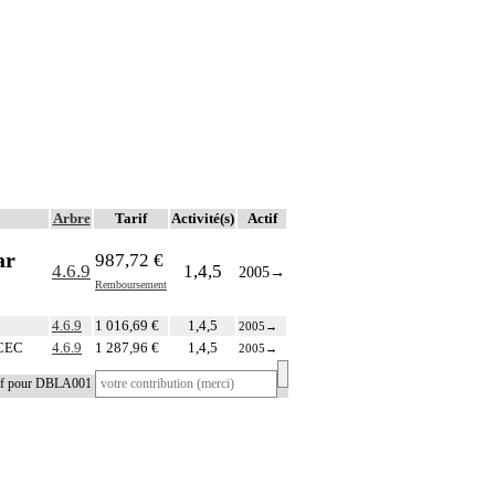
Arbre
Tarif
Activité(s)
Actif
ar
987,72 €
4.6.9
1,4,5
2005
→
Remboursement
4.6.9
1 016,69 €
1,4,5
2005
→
 CEC
4.6.9
1 287,96 €
1,4,5
2005
→
tif pour DBLA001