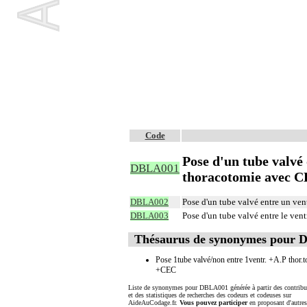
Code
Pose d'un tube valvé 
DBLA001
thoracotomie avec 
DBLA002
Pose d'un tube valvé entre un ven
DBLA003
Pose d'un tube valvé entre le ven
Thésaurus de synonymes pour
Pose 1tube valvé/non entre 1ventr. +A.P thor.
+CEC
Liste de synonymes pour DBLA001 générée à partir des contribu
et des statistiques de recherches des codeurs et codeuses sur
AideAuCodage.fr.
Vous pouvez participer
en proposant d'autre