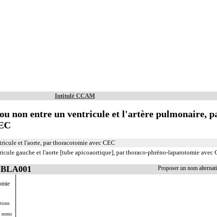
Intitulé CCAM
ou non entre un ventricule et l'artère pulmonaire, p
CEC
tricule et l'aorte, par thoracotomie avec CEC
tricule gauche et l'aorte [tube apicoaortique], par thoraco-phréno-laparotomie avec
 DBLA001
Proposer un nom alterna
tomie
tions
s noms