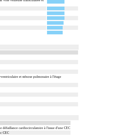
ar voie veineuse transcutanée et
entriculaire et sténose pulmonaire à l'étage
défaillance cardiocirculatoire à l'issue d'une CEC
vec CEC