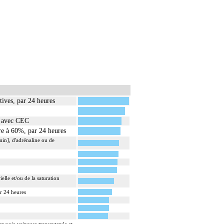
tives, par 24 heures
ie avec CEC
ure à 60%, par 24 heures
in], d'adrénaline ou de
elle et/ou de la saturation
ar 24 heures