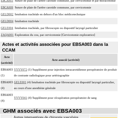
EBCA003
Suture de plaie de l'artère carotide commune, par cervicotomie et par thoracotomie
EBCA009
Suture de plaie de l'artère carotide commune, par cervicotomie
GELD002
Intubation trachéale en dehors d'un bloc médicotechnique
GELD004
Intubation trachéale
GELE004
Intubation trachéale, par fibroscopie ou dispositif laryngé particulier
ZAQA001
Exploration du cou, par cervicotomie [Cervicotomie exploratrice]
Actes et activités associées pour EBSA003 dans la
CCAM
Acte
Acte associé (activité)
(activité)
EBSA003
YYYY072
(1) Supplément pour injection intracarotidienne peropératoire de produit
(1)
de contraste radiologique pour artériographie
EBSA003
GELE001
(4) Intubation trachéale par fibroscopie ou dispositif laryngé particulier,
(4)
au cours d'une anesthésie générale
EBSA003
YYYY041
(4) Supplément pour récupération peropératoire de sang
(4)
GHM associés avec EBSA003
Autres interventions de chirurgie vasculaire,