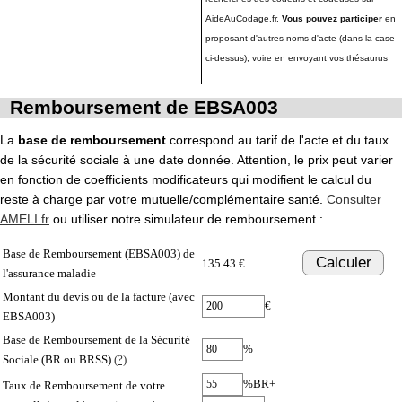
AideAuCodage.fr.
Vous pouvez participer
en
proposant d'autres noms d'acte (dans la case
ci-dessus), voire en envoyant vos thésaurus
Remboursement de EBSA003
La
base de remboursement
correspond au tarif de l'acte et du taux
de la sécurité sociale à une date donnée. Attention, le prix peut varier
en fonction de coefficients modificateurs qui modifient le calcul du
reste à charge par votre mutuelle/complémentaire santé.
Consulter
AMELI.fr
ou utiliser notre simulateur de remboursement :
Base de Remboursement (EBSA003) de
Calculer
135.43 €
l'assurance maladie
Montant du devis ou de la facture (avec
€
EBSA003)
Base de Remboursement de la Sécurité
%
Sociale (BR ou BRSS)
(?)
%BR+
Taux de Remboursement de votre