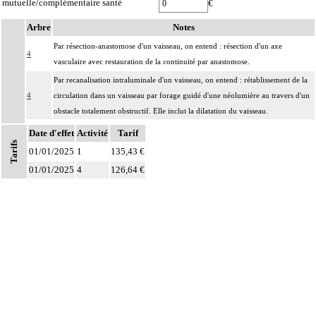
mutuelle/complémentaire santé
€
Arbre
Notes
Par résection-anastomose d'un vaisseau, on entend : résection d'un axe
4
vasculaire avec restauration de la continuité par anastomose.
Par recanalisation intraluminale d'un vaisseau, on entend : rétablissement de la
4
circulation dans un vaisseau par forage guidé d'une néolumière au travers d'un
obstacle totalement obstructif. Elle inclut la dilatation du vaisseau.
Par endoprothèse vasculaire, on entend : prothèse vasculaire non couverte,
Date d'effet
Activité
Tarif
4
Tarifs
posée par voie vasculaire transcutanée.
01/01/2025
1
135,43 €
Par acte intravasculaire suprasélectif, on entend : acte par cathétérisme d'un
01/01/2025
4
126,64 €
4
vaisseau par microcathéter coaxial guidé.
Par acte intravasculaire sélectif ou hypersélectif, on entend : acte par
4
cathétérisme d'une branche d'un vaisseau quel que soit son ordre de division,
par sonde guidée.
Par acte intravasculaire global, on entend : acte par cathétérisme du tronc d'un
4
vaisseau principal - aorte, veine cave - par sonde guidée.
Par acte, par injection intravasculaire transcutanée, on entend : acte par
4
injection transcutanée directe dans un vaisseau, sans cathétérisme guidé.
Par acte, par voie vasculaire transcutanée, on entend : acte par cathétérisme