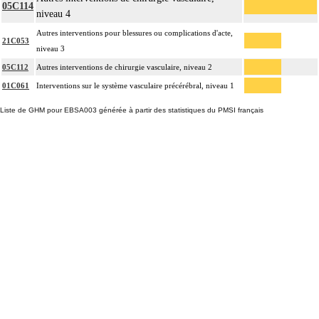
05C114
niveau 4
Autres interventions pour blessures ou complications d'acte,
21C053
niveau 3
05C112
Autres interventions de chirurgie vasculaire, niveau 2
01C061
Interventions sur le système vasculaire précérébral, niveau 1
Liste de GHM pour EBSA003 générée à partir des statistiques du PMSI français