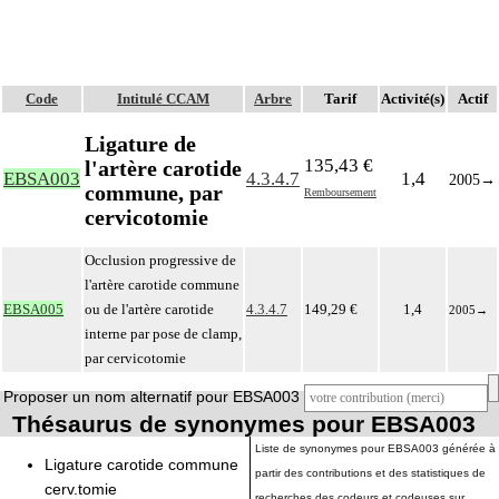
Code
Intitulé CCAM
Arbre
Tarif
Activité(s)
Actif
Ligature de
135,43 €
l'artère carotide
EBSA003
4.3.4.7
1,4
2005
→
commune, par
Remboursement
cervicotomie
Occlusion progressive de
l'artère carotide commune
EBSA005
ou de l'artère carotide
4.3.4.7
149,29 €
1,4
2005
→
interne par pose de clamp,
par cervicotomie
Proposer un nom alternatif pour EBSA003
Thésaurus de synonymes pour EBSA003
Liste de synonymes pour EBSA003 générée à
Ligature carotide commune
partir des contributions et des statistiques de
cerv.tomie
recherches des codeurs et codeuses sur