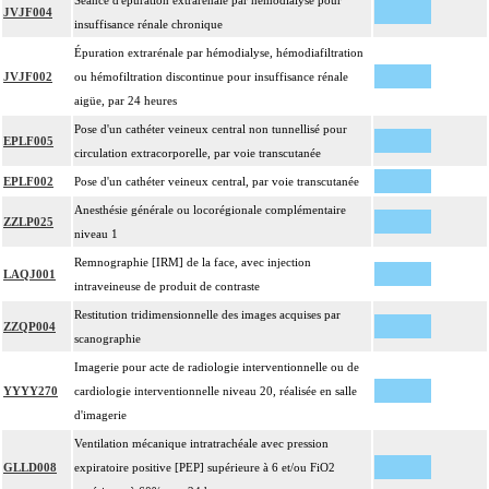
Séance d'épuration extrarénale par hémodialyse pour
JVJF004
insuffisance rénale chronique
Épuration extrarénale par hémodialyse, hémodiafiltration
JVJF002
ou hémofiltration discontinue pour insuffisance rénale
aigüe, par 24 heures
Pose d'un cathéter veineux central non tunnellisé pour
EPLF005
circulation extracorporelle, par voie transcutanée
EPLF002
Pose d'un cathéter veineux central, par voie transcutanée
Anesthésie générale ou locorégionale complémentaire
ZZLP025
niveau 1
Remnographie [IRM] de la face, avec injection
LAQJ001
intraveineuse de produit de contraste
Restitution tridimensionnelle des images acquises par
ZZQP004
scanographie
Imagerie pour acte de radiologie interventionnelle ou de
YYYY270
cardiologie interventionnelle niveau 20, réalisée en salle
d'imagerie
Ventilation mécanique intratrachéale avec pression
GLLD008
expiratoire positive [PEP] supérieure à 6 et/ou FiO2