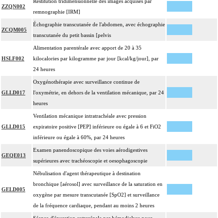
Restitution tridimensionnelle des images acquises par
- définition des protocoles de remplissage
ZZQN002
remnographie [IRM]
- décision de cardioplégie
Échographie transcutanée de l'abdomen, avec échographie
- décision d'assistance circulatoire.
ZCQM005
transcutanée du petit bassin [pelvis
4
La suture d'un vaisseau inclut l'angioplastie d'élargissement.
Alimentation parentérale avec apport de 20 à 35
4
Le pontage artériel inclut la thromboendartériectomie de contigüité.
HSLF002
kilocalories par kilogramme par jour [kcal/kg/jour], par
Les actes sur le thorax, par thoracoscopie incluent l'évacuation de collection
4
24 heures
intrathoracique associée, la pose de drain pleural et/ou péricardique.
Oxygénothérapie avec surveillance continue de
Les actes sur le thorax, par thoracotomie incluent l'évacuation de collection
4
GLLD017
l'oxymétrie, en dehors de la ventilation mécanique, par 24
intrathoracique associée, la pose de drain pleural et/ou péricardique.
heures
Les actes avec dérivation vasculaire [shunt] incluent la pose d'une dérivation
4
Ventilation mécanique intratrachéale avec pression
inerte ou pulsée, et son ablation.
GLLD015
expiratoire positive [PEP] inférieure ou égale à 6 et FiO2
Facturation : les suppléments de numérisation ou la radioscopie de longue
inférieure ou égale à 60%, par 24 heures
4
durée sous ampli de brillance (chapitre 19) ne peuvent pas être facturés avec les
Examen panendoscopique des voies aérodigestives
actes diagnostiques ou thérapeutiques de radiologie vasculaire
GEQE013
supérieures avec trachéoscopie et oesophagoscopie
Nébulisation d'agent thérapeutique à destination
bronchique [aérosol] avec surveillance de la saturation en
GELD005
oxygène par mesure transcutanée [SpO2] et surveillance
de la fréquence cardiaque, pendant au moins 2 heures