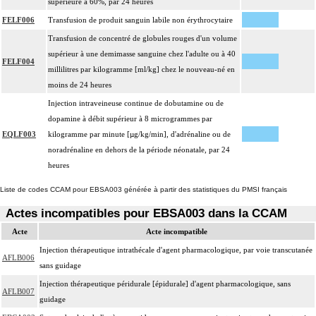
supérieure à 60%, par 24 heures
FELF006
Transfusion de produit sanguin labile non érythrocytaire
Transfusion de concentré de globules rouges d'un volume
supérieur à une demimasse sanguine chez l'adulte ou à 40
FELF004
millilitres par kilogramme [ml/kg] chez le nouveau-né en
moins de 24 heures
Injection intraveineuse continue de dobutamine ou de
dopamine à débit supérieur à 8 microgrammes par
EQLF003
kilogramme par minute [µg/kg/min], d'adrénaline ou de
noradrénaline en dehors de la période néonatale, par 24
heures
Liste de codes CCAM pour EBSA003 générée à partir des statistiques du PMSI français
Actes incompatibles pour EBSA003 dans la CCAM
Acte
Acte incompatible
Injection thérapeutique intrathécale d'agent pharmacologique, par voie transcutanée
AFLB006
sans guidage
Injection thérapeutique péridurale [épidurale] d'agent pharmacologique, sans
AFLB007
guidage