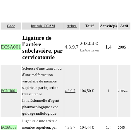
Code
Intitulé CCAM
Arbre
Tarif
Activité(s)
Actif
Ligature de
203,04 €
l'artère
ECSA001
4.3.9.7
1,4
2005
→
subclavière, par
Remboursement
cervicotomie
Sclérose d'une tumeur ou
d'une malformation
vasculaire du membre
supérieur, par injection
ECNH001
4.3.9.7
104,50 €
1
2005
→
transcutanée
intralésionnelle d'agent
pharmacologique avec
guidage radiologique
Ligature d'une artère du
ECSA003
membre supérieur, par
4.3.9.7
104,44 €
1,4
2005
→