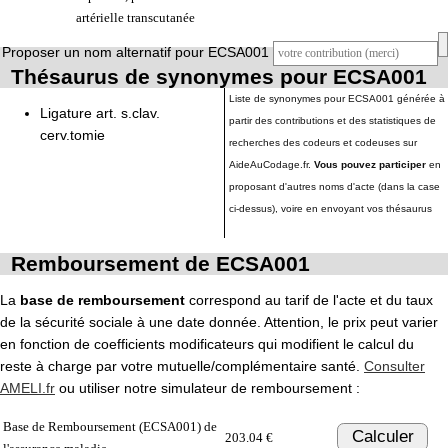
artérielle transcutanée
Proposer un nom alternatif pour ECSA001
Thésaurus de synonymes pour ECSA001
Liste de synonymes pour ECSA001 générée à
Ligature art. s.clav.
partir des contributions et des statistiques de
cerv.tomie
recherches des codeurs et codeuses sur
AideAuCodage.fr.
Vous pouvez participer
en
proposant d'autres noms d'acte (dans la case
ci-dessus), voire en envoyant vos thésaurus
Remboursement de ECSA001
La
base de remboursement
correspond au tarif de l'acte et du taux
de la sécurité sociale à une date donnée. Attention, le prix peut varier
en fonction de coefficients modificateurs qui modifient le calcul du
reste à charge par votre mutuelle/complémentaire santé.
Consulter
AMELI.fr
ou utiliser notre simulateur de remboursement :
Base de Remboursement (ECSA001) de
Calculer
203.04 €