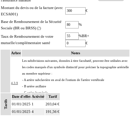
l'assurance maladie
Montant du devis ou de la facture (avec
€
ECSA001)
Base de Remboursement de la Sécurité
%
Sociale (BR ou BRSS)
(?)
%BR+
Taux de Remboursement de votre
mutuelle/complémentaire santé
€
Arbre
Notes
Les subdivisions suivantes, données à titre facultatif, peuvent être utilisées avec
les codes marqués d'un symbole distinctif pour préciser la topographie artérielle
au membre supérieur :
- A artère subclavière en aval de l'ostium de l'artère vertébrale
4.3.9
- B artère axillaire
- C artère humérale
Date d'effet
Activité
Tarif
- D artère radiale
Tarifs
01/01/2025
1
203,04 €
- E artère ulnaire
01/01/2025
4
191,56 €
Par résection-anastomose d'un vaisseau, on entend : résection d'un axe
4
vasculaire avec restauration de la continuité par anastomose.
Par recanalisation intraluminale d'un vaisseau, on entend : rétablissement de la