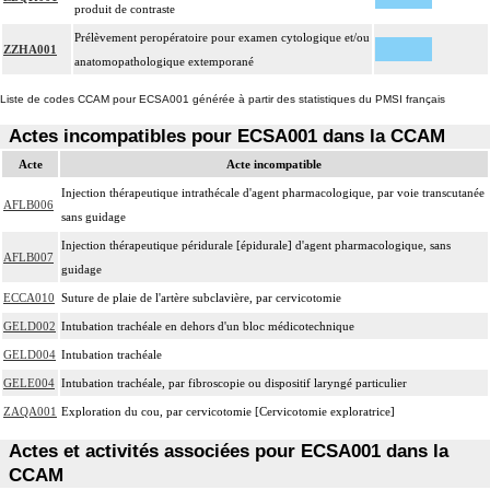
Les actes sur le thorax, par thoracoscopie incluent l'évacuation de collection
produit de contraste
4
intrathoracique associée, la pose de drain pleural et/ou péricardique.
Prélèvement peropératoire pour examen cytologique et/ou
ZZHA001
Les actes sur le thorax, par thoracotomie incluent l'évacuation de collection
anatomopathologique extemporané
4
intrathoracique associée, la pose de drain pleural et/ou péricardique.
Liste de codes CCAM pour ECSA001 générée à partir des statistiques du PMSI français
Les actes avec dérivation vasculaire [shunt] incluent la pose d'une dérivation
4
Actes incompatibles pour ECSA001 dans la CCAM
inerte ou pulsée, et son ablation.
Acte
Acte incompatible
Facturation : les suppléments de numérisation ou la radioscopie de longue
4
durée sous ampli de brillance (chapitre 19) ne peuvent pas être facturés avec les
Injection thérapeutique intrathécale d'agent pharmacologique, par voie transcutanée
AFLB006
actes diagnostiques ou thérapeutiques de radiologie vasculaire
sans guidage
Injection thérapeutique péridurale [épidurale] d'agent pharmacologique, sans
AFLB007
guidage
ECCA010
Suture de plaie de l'artère subclavière, par cervicotomie
GELD002
Intubation trachéale en dehors d'un bloc médicotechnique
GELD004
Intubation trachéale
GELE004
Intubation trachéale, par fibroscopie ou dispositif laryngé particulier
ZAQA001
Exploration du cou, par cervicotomie [Cervicotomie exploratrice]
Actes et activités associées pour ECSA001 dans la
CCAM