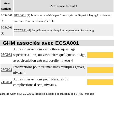
Acte
Acte associé (activité)
(activité)
ECSA001
GELE001
(4) Intubation trachéale par fibroscopie ou dispositif laryngé particulier,
(4)
au cours d'une anesthésie générale
ECSA001
YYYY041
(4) Supplément pour récupération peropératoire de sang
(4)
GHM associés avec ECSA001
Autres interventions cardiothoraciques, âge
05C064
supérieur à 1 an, ou vasculaires quel que soit l'âge,
avec circulation extracorporelle, niveau 4
Interventions pour traumatismes multiples graves,
26C024
niveau 4
Autres interventions pour blessures ou
21C054
complications d'acte, niveau 4
Liste de GHM pour ECSA001 générée à partir des statistiques du PMSI français