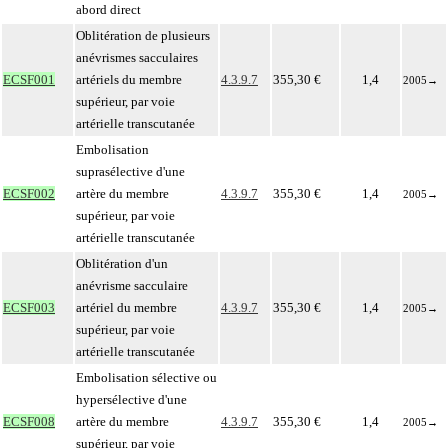
abord direct
Oblitération de plusieurs
anévrismes sacculaires
ECSF001
artériels du membre
4.3.9.7
355,30 €
1,4
2005
→
supérieur, par voie
artérielle transcutanée
Embolisation
suprasélective d'une
ECSF002
artère du membre
4.3.9.7
355,30 €
1,4
2005
→
supérieur, par voie
artérielle transcutanée
Oblitération d'un
anévrisme sacculaire
ECSF003
artériel du membre
4.3.9.7
355,30 €
1,4
2005
→
supérieur, par voie
artérielle transcutanée
Embolisation sélective ou
hypersélective d'une
ECSF008
artère du membre
4.3.9.7
355,30 €
1,4
2005
→
supérieur, par voie