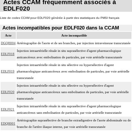
Actes CCAM fréquemment associés à
ablation. Elle inclut les responsabilités suivantes :
EDLF020
- décision de l'indication et choix de la technique
- pose et ablation des canules
Liste de codes CCAM pour EDLF020 générée à partir des statistiques du PMSI français
4
- choix du niveau d'hypothermie
Actes incompatibles pour EDLF020 dans la CCAM
- choix du débit de CEC
- décision d'arrêt circulatoire
Acte
Acte incompatible
- définition des protocoles de remplissage
DGQH004
Artériographie de l'aorte et de ses branches, par injection intraveineuse transcutanée
- décision de cardioplégie
Injection intraartérielle rénale in situ suprasélective d'agent pharmacologique
EDLF018
- décision d'assistance circulatoire.
anticancéreux avec embolisation de particules, par voie artérielle transcutanée
4
La suture d'un vaisseau inclut l'angioplastie d'élargissement.
Injection intraartérielle rénale in situ sélective ou hypersélective d'agent
4
Le pontage artériel inclut la thromboendartériectomie de contigüité.
EDLF019
pharmacologique anticancéreux avec embolisation de particules, par voie artérielle
Les actes sur le thorax, par thoracoscopie incluent l'évacuation de collection
transcutanée
4
intrathoracique associée, la pose de drain pleural et/ou péricardique.
Injection intraartérielle rénale in situ sélective ou hypersélective d'agent
Les actes sur le thorax, par thoracotomie incluent l'évacuation de collection
EDLF020
pharmacologique anticancéreux sans embolisation de particules, par voie artérielle
4
intrathoracique associée, la pose de drain pleural et/ou péricardique.
transcutanée
Les actes avec dérivation vasculaire [shunt] incluent la pose d'une dérivation
Injection intraartérielle rénale in situ suprasélective d'agent pharmacologique
4
EDLF021
inerte ou pulsée, et son ablation.
anticancéreux sans embolisation de particules, par voie artérielle transcutanée
Facturation : les suppléments de numérisation ou la radioscopie de longue
Artériographie suprasélective de branche extradigestive de l'aorte abdominale ou de
EDQH001
4
durée sous ampli de brillance (chapitre 19) ne peuvent pas être facturés avec les
branche de l'artère iliaque interne, par voie artérielle transcutanée