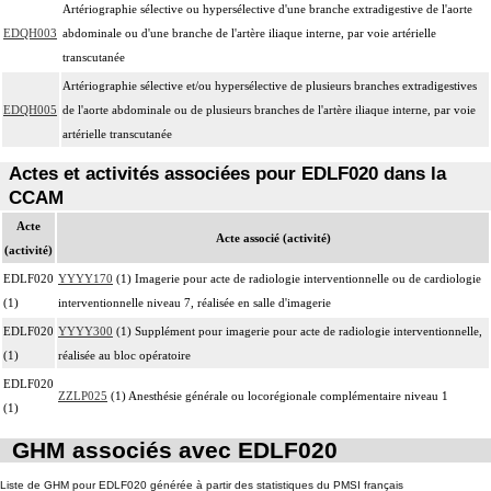
actes diagnostiques ou thérapeutiques de radiologie vasculaire
Artériographie sélective ou hypersélective d'une branche extradigestive de l'aorte
EDQH003
abdominale ou d'une branche de l'artère iliaque interne, par voie artérielle
transcutanée
Artériographie sélective et/ou hypersélective de plusieurs branches extradigestives
EDQH005
de l'aorte abdominale ou de plusieurs branches de l'artère iliaque interne, par voie
artérielle transcutanée
Actes et activités associées pour EDLF020 dans la
CCAM
Acte
Acte associé (activité)
(activité)
EDLF020
YYYY170
(1) Imagerie pour acte de radiologie interventionnelle ou de cardiologie
(1)
interventionnelle niveau 7, réalisée en salle d'imagerie
EDLF020
YYYY300
(1) Supplément pour imagerie pour acte de radiologie interventionnelle,
(1)
réalisée au bloc opératoire
EDLF020
ZZLP025
(1) Anesthésie générale ou locorégionale complémentaire niveau 1
(1)
GHM associés avec EDLF020
Liste de GHM pour EDLF020 générée à partir des statistiques du PMSI français