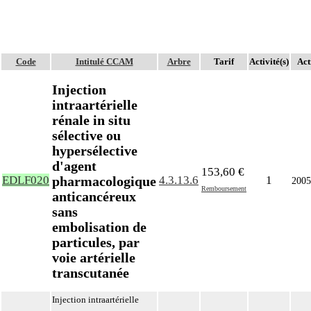
Code
Intitulé CCAM
Arbre
Tarif
Activité(s)
Act
Injection
intraartérielle
rénale in situ
sélective ou
hypersélective
d'agent
153,60 €
pharmacologique
EDLF020
4.3.13.6
1
2005
Remboursement
anticancéreux
sans
embolisation de
particules, par
voie artérielle
transcutanée
Injection intraartérielle