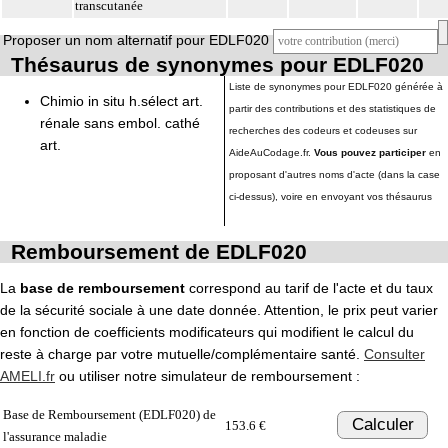
transcutanée
Proposer un nom alternatif pour EDLF020
Thésaurus de synonymes pour EDLF020
Liste de synonymes pour EDLF020 générée à
Chimio in situ h.sélect art.
partir des contributions et des statistiques de
rénale sans embol. cathé
recherches des codeurs et codeuses sur
art.
AideAuCodage.fr.
Vous pouvez participer
en
proposant d'autres noms d'acte (dans la case
ci-dessus), voire en envoyant vos thésaurus
Remboursement de EDLF020
La
base de remboursement
correspond au tarif de l'acte et du taux
de la sécurité sociale à une date donnée. Attention, le prix peut varier
en fonction de coefficients modificateurs qui modifient le calcul du
reste à charge par votre mutuelle/complémentaire santé.
Consulter
AMELI.fr
ou utiliser notre simulateur de remboursement :
Base de Remboursement (EDLF020) de
Calculer
153.6 €
l'assurance maladie