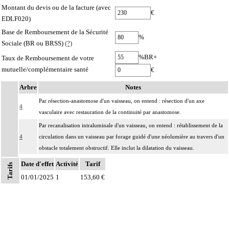
Montant du devis ou de la facture (avec
€
EDLF020)
Base de Remboursement de la Sécurité
%
Sociale (BR ou BRSS)
(?)
%BR+
Taux de Remboursement de votre
mutuelle/complémentaire santé
€
Arbre
Notes
Par résection-anastomose d'un vaisseau, on entend : résection d'un axe
4
vasculaire avec restauration de la continuité par anastomose.
Par recanalisation intraluminale d'un vaisseau, on entend : rétablissement de la
4
circulation dans un vaisseau par forage guidé d'une néolumière au travers d'un
obstacle totalement obstructif. Elle inclut la dilatation du vaisseau.
Par endoprothèse vasculaire, on entend : prothèse vasculaire non couverte,
Date d'effet
Activité
Tarif
Tarifs
4
posée par voie vasculaire transcutanée.
01/01/2025
1
153,60 €
Par acte intravasculaire suprasélectif, on entend : acte par cathétérisme d'un
4
vaisseau par microcathéter coaxial guidé.
Par acte intravasculaire sélectif ou hypersélectif, on entend : acte par
4
cathétérisme d'une branche d'un vaisseau quel que soit son ordre de division,