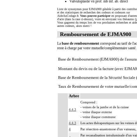
Valvuloplastie vn prof. mb inf. ab. direct
Liste de synonymes pour EJMA900 générée à partir des contribu
et des statistiques de recherches des codeurs et codeuses sur
AideAuCodage.fr.
Vous pouvez participer
en proposant d'autre
d'acte (dans la case ci-dessus), voire en envoyant vos thésaurus (
i
Vous gagnerez du temps lors de vos prochaines recherches et aide
autres codeurs, alors merci !
Remboursement de EJMA900
La
base de remboursement
correspond au tarif de l'ac
reste à charge par votre mutuelle/complémentaire santé
Base de Remboursement (EJMA900) de l'assura
Montant du devis ou de la facture (avec EJMA
Base de Remboursement de la Sécurité Social
Taux de Remboursement de votre mutuelle/com
Arbre
Comprend :
- veines de la jambe et de la cuisse
4.4.3
- veine iliaque externe
- veine iliaque commune
4.4.3
Les actes thérapeutiques sur les veines 
4
Par résection-anastomose d'un vaisseau, 
Par recanalisation intraluminale d'un va