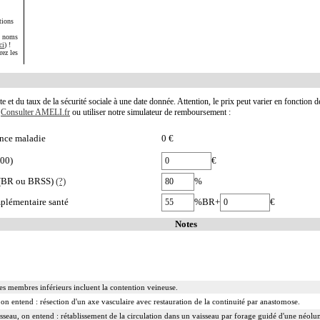
tions
s noms
ci
) !
rez les
te et du taux de la sécurité sociale à une date donnée. Attention, le prix peut varier en fonction 
.
Consulter AMELI.fr
ou utiliser notre simulateur de remboursement :
nce maladie
0 €
900)
€
e (BR ou BRSS)
(?)
%
plémentaire santé
%BR+
€
Notes
des membres inférieurs incluent la contention veineuse.
on entend : résection d'un axe vasculaire avec restauration de la continuité par anastomose.
isseau, on entend : rétablissement de la circulation dans un vaisseau par forage guidé d'une néolum