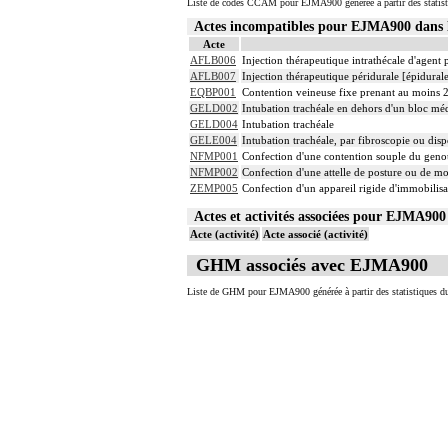
Liste de codes CCAM pour EJMA900 générée à partir des statist
4
Les actes sur le thorax, par thoracotomie
Actes incompatibles pour EJMA900 dan
4
Les actes avec dérivation vasculaire [shu
Acte
Facturation : les suppléments de numéris
4
AFLB006
Injection thérapeutique intrathécale d'agent
de radiologie vasculaire
AFLB007
Injection thérapeutique péridurale [épidura
EQBP001
Contention veineuse fixe prenant au moins 
GELD002
Intubation trachéale en dehors d'un bloc mé
GELD004
Intubation trachéale
GELE004
Intubation trachéale, par fibroscopie ou dispo
NFMP001
Confection d'une contention souple du gen
NFMP002
Confection d'une attelle de posture ou de m
ZEMP005
Confection d'un appareil rigide d'immobili
Actes et activités associées pour EJMA9
Acte (activité)
Acte associé (activité)
GHM associés avec EJMA900
Liste de GHM pour EJMA900 générée à partir des statistiques d