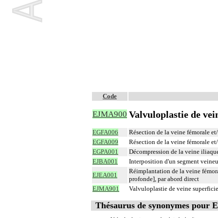
Code
Valvuloplastie de ve
EJMA900
EGFA006
Résection de la veine fémorale et/
EGFA009
Résection de la veine fémorale et/
EGPA001
Décompression de la veine iliaque
EJBA001
Interposition d'un segment veineux
Réimplantation de la veine fémora
EJEA001
profonde], par abord direct
EJMA901
Valvuloplastie de veine superficie
Thésaurus de synonymes pour