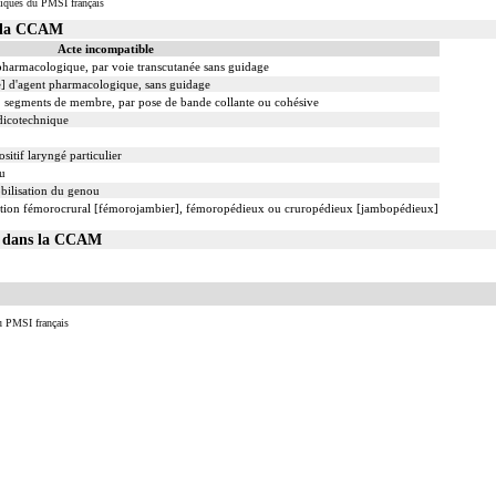
iques du PMSI français
 incluent l'évacuation de collection intrathoracique associée, la pose de drain pleural et/ou périca
s la CCAM
nt] incluent la pose d'une dérivation inerte ou pulsée, et son ablation.
Acte incompatible
ation ou la radioscopie de longue durée sous ampli de brillance (chapitre 19) ne peuvent pas être
 pharmacologique, par voie transcutanée sans guidage
le] d'agent pharmacologique, sans guidage
2 segments de membre, par pose de bande collante ou cohésive
dicotechnique
sitif laryngé particulier
ou
obilisation du genou
sation fémorocrural [fémorojambier], fémoropédieux ou cruropédieux [jambopédieux]
00 dans la CCAM
u PMSI français