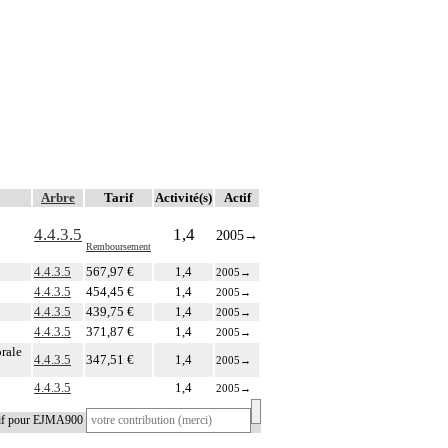
Arbre
Tarif
Activité(s)
Actif
4.4.3.5
1,4
2005
→
Remboursement
4.4.3.5
567,97 €
1,4
2005
→
4.4.3.5
454,45 €
1,4
2005
→
4.4.3.5
439,75 €
1,4
2005
→
4.4.3.5
371,87 €
1,4
2005
→
orale
4.4.3.5
347,51 €
1,4
2005
→
4.4.3.5
1,4
2005
→
tif pour EJMA900