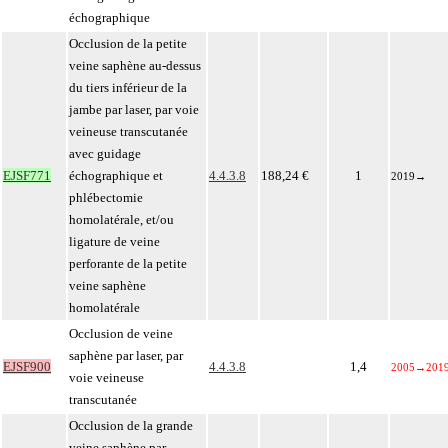
échographique
Occlusion de la petite
veine saphène au-dessus
du tiers inférieur de la
jambe par laser, par voie
veineuse transcutanée
avec guidage
EJSF771
échographique et
4.4.3.8
188,24 €
1
2019
→
phlébectomie
homolatérale, et/ou
ligature de veine
perforante de la petite
veine saphène
homolatérale
Occlusion de veine
saphène par laser, par
EJSF900
4.4.3.8
1,4
2005
→
201
voie veineuse
transcutanée
Occlusion de la grande
veine saphène par