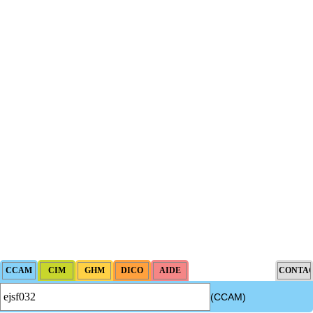
intrathoracique associée, la pose de drain pleural et/ou péricardique.
Les actes avec dérivation vasculaire [shunt] incluent la pose d'une dérivation
4
inerte ou pulsée, et son ablation.
Facturation : les suppléments de numérisation ou la radioscopie de longue
4
durée sous ampli de brillance (chapitre 19) ne peuvent pas être facturés avec les
actes diagnostiques ou thérapeutiques de radiologie vasculaire
(CCAM)