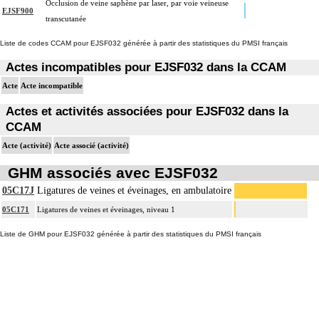
Occlusion de veine saphène par laser, par voie veineuse
ou prothèse.
EJSF900
transcutanée
Par thoracotomie, on entend : tout abord de la cavité thoracique - sternotomie,
4
thoracotomie latérale, thoracotomie postérieure.
Liste de codes CCAM pour EJSF032 générée à partir des statistiques du PMSI français
La circulation extracorporelle [CEC] pour acte intrathoracique inclut, pour le
Actes incompatibles pour EJSF032 dans la CCAM
chirurgien, l'installation, la conduite de la circulation extracorporelle, et son
Acte
Acte incompatible
ablation. Elle inclut les responsabilités suivantes :
- décision de l'indication et choix de la technique
Actes et activités associées pour EJSF032 dans la
- pose et ablation des canules
CCAM
4
- choix du niveau d'hypothermie
Acte (activité)
Acte associé (activité)
- choix du débit de CEC
GHM associés avec EJSF032
- décision d'arrêt circulatoire
- définition des protocoles de remplissage
05C17J
Ligatures de veines et éveinages, en ambulatoire
- décision de cardioplégie
05C171
Ligatures de veines et éveinages, niveau 1
- décision d'assistance circulatoire.
Liste de GHM pour EJSF032 générée à partir des statistiques du PMSI français
4
La suture d'un vaisseau inclut l'angioplastie d'élargissement.
4
Le pontage artériel inclut la thromboendartériectomie de contigüité.
Les actes sur le thorax, par thoracoscopie incluent l'évacuation de collection
4
intrathoracique associée, la pose de drain pleural et/ou péricardique.
Les actes sur le thorax, par thoracotomie incluent l'évacuation de collection
4