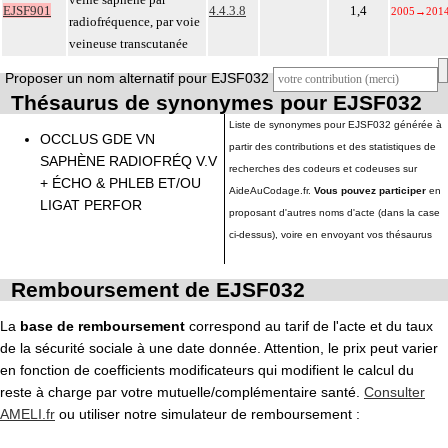
EJSF901
4.4.3.8
1,4
2005
→
201
radiofréquence, par voie
veineuse transcutanée
Proposer un nom alternatif pour EJSF032
Thésaurus de synonymes pour EJSF032
Liste de synonymes pour EJSF032 générée à
OCCLUS GDE VN
partir des contributions et des statistiques de
SAPHÈNE RADIOFRÉQ V.V
recherches des codeurs et codeuses sur
+ ÉCHO & PHLEB ET/OU
AideAuCodage.fr.
Vous pouvez participer
en
LIGAT PERFOR
proposant d'autres noms d'acte (dans la case
ci-dessus), voire en envoyant vos thésaurus
Remboursement de EJSF032
La
base de remboursement
correspond au tarif de l'acte et du taux
de la sécurité sociale à une date donnée. Attention, le prix peut varier
en fonction de coefficients modificateurs qui modifient le calcul du
reste à charge par votre mutuelle/complémentaire santé.
Consulter
AMELI.fr
ou utiliser notre simulateur de remboursement :