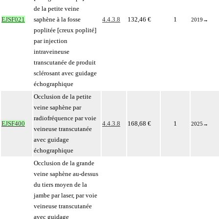
de la petite veine
EJSF021
saphène à la fosse
4.4.3.8
132,46 €
1
2019
→
poplitée [creux poplité]
par injection
intraveineuse
transcutanée de produit
sclérosant avec guidage
échographique
Occlusion de la petite
veine saphène par
radiofréquence par voie
EJSF400
4.4.3.8
168,68 €
1
2025
→
veineuse transcutanée
avec guidage
échographique
Occlusion de la grande
veine saphène au-dessus
du tiers moyen de la
jambe par laser, par voie
veineuse transcutanée
avec guidage