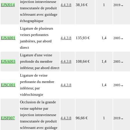
injection intraveineuse
EJNJ014
4.4.3.8
38,16 €
1
2019
→
transcutanée de produit
sclérosant avec guidage
échographique
Ligature de plusieurs
veines perforantes
EJSA001
4.4.3.8
135,93 €
1,4
2005
→
jambières, par abord
direct
Ligature d'une veine
EJSA003
profonde du membre
4.4.3.8
108,64 €
1,4
2005
→
inférieur, par abord direct
Ligature de veine
perforante du membre
EJSC001
4.4.3.8
1,4
2005
→
inférieur, par
vidéochirurgie
Occlusion de la grande
veine saphène par
injection intraveineuse
EJSF007
4.4.3.8
96,66 €
1
2019
→
transcutanée de produit
sclérosant avec guidage