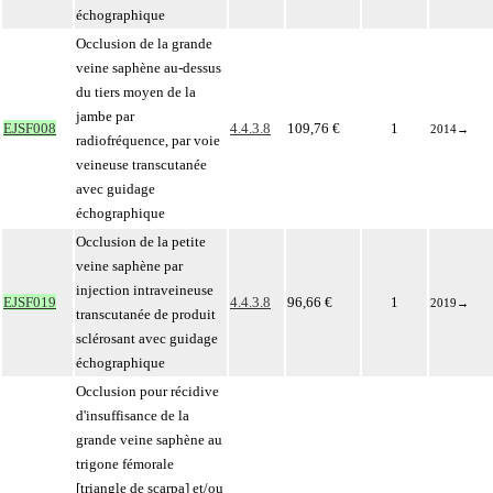
échographique
Occlusion de la grande
veine saphène au-dessus
du tiers moyen de la
jambe par
EJSF008
4.4.3.8
109,76 €
1
2014
→
radiofréquence, par voie
veineuse transcutanée
avec guidage
échographique
Occlusion de la petite
veine saphène par
injection intraveineuse
EJSF019
4.4.3.8
96,66 €
1
2019
→
transcutanée de produit
sclérosant avec guidage
échographique
Occlusion pour récidive
d'insuffisance de la
grande veine saphène au
trigone fémorale
[triangle de scarpa] et/ou