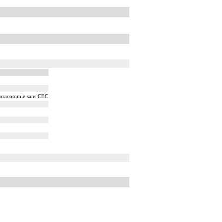
ardique.
rdique.
 facturés avec les actes diagnostiques ou thérapeutiques
 thoracotomie sans CEC