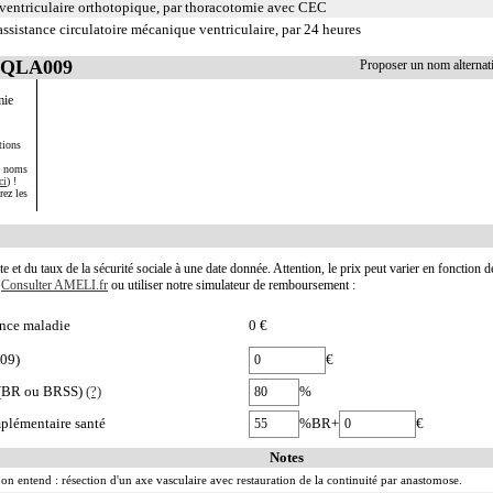
ventriculaire orthotopique, par thoracotomie avec CEC
istance circulatoire mécanique ventriculaire, par 24 heures
 EQLA009
Proposer un nom alterna
mie
tions
s noms
ci
) !
rez les
te et du taux de la sécurité sociale à une date donnée. Attention, le prix peut varier en fonction 
.
Consulter AMELI.fr
ou utiliser notre simulateur de remboursement :
nce maladie
0 €
009)
€
e (BR ou BRSS)
(?)
%
plémentaire santé
%BR+
€
Notes
on entend : résection d'un axe vasculaire avec restauration de la continuité par anastomose.