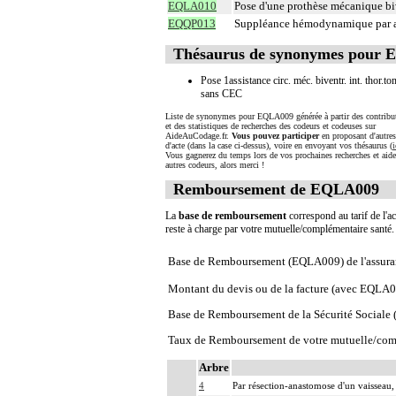
EQLA010
Pose d'une prothèse mécanique bi
EQQP013
Suppléance hémodynamique par ass
Thésaurus de synonymes pour
Pose 1assistance circ. méc. biventr. int. thor.to
sans CEC
Liste de synonymes pour EQLA009 générée à partir des contribu
et des statistiques de recherches des codeurs et codeuses sur
AideAuCodage.fr.
Vous pouvez participer
en proposant d'autre
d'acte (dans la case ci-dessus), voire en envoyant vos thésaurus (
i
Vous gagnerez du temps lors de vos prochaines recherches et aide
autres codeurs, alors merci !
Remboursement de EQLA009
La
base de remboursement
correspond au tarif de l'ac
reste à charge par votre mutuelle/complémentaire santé
Base de Remboursement (EQLA009) de l'assura
Montant du devis ou de la facture (avec EQLA
Base de Remboursement de la Sécurité Social
Taux de Remboursement de votre mutuelle/com
Arbre
4
Par résection-anastomose d'un vaisseau, 