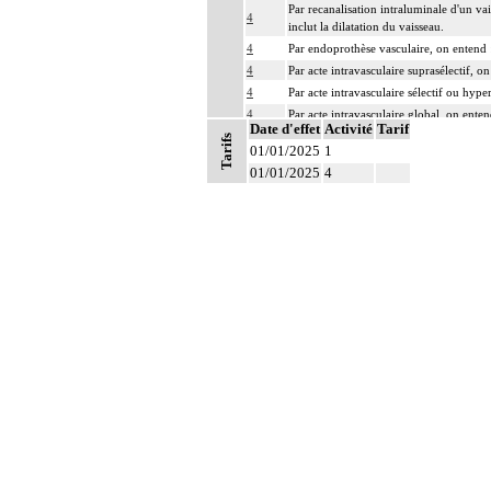
Par recanalisation intraluminale d'un va
4
inclut la dilatation du vaisseau.
4
Par endoprothèse vasculaire, on entend :
4
Par acte intravasculaire suprasélectif, o
4
Par acte intravasculaire sélectif ou hype
4
Par acte intravasculaire global, on enten
Date d'effet
Activité
Tarif
4
Par acte, par injection intravasculaire t
Tarifs
01/01/2025
1
4
Par acte, par voie vasculaire transcutan
01/01/2025
4
4
Par acte sur un vaisseau, par voie trans
4
Par pontage vasculaire, on entend : dévi
4
Par remplacement d'un vaisseau ou d'une 
4
Par thoracotomie, on entend : tout abord
Notes
La circulation extracorporelle [CEC] pour 
suivantes :
- décision de l'indication et choix de la
- pose et ablation des canules
- choix du niveau d'hypothermie
4
- choix du débit de CEC
- décision d'arrêt circulatoire
- définition des protocoles de remplissa
- décision de cardioplégie
- décision d'assistance circulatoire.
4
La suture d'un vaisseau inclut l'angiopla
4
Le pontage artériel inclut la thromboend