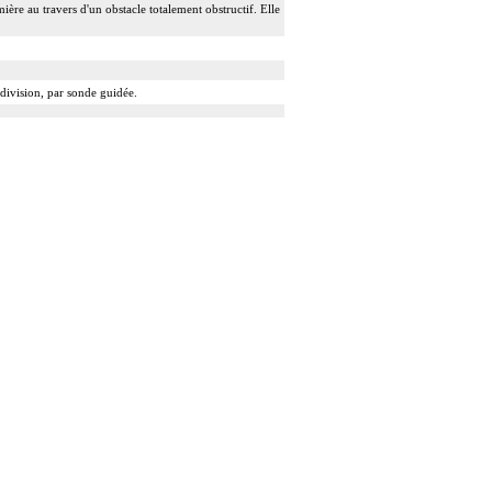
ière au travers d'un obstacle totalement obstructif. Elle
 division, par sonde guidée.
 guidé.
t introduit par ponction ou par incision du vaisseau.
ction par greffe ou prothèse.
rporelle, et son ablation. Elle inclut les responsabilités