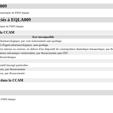
e incluent l'évacuation de collection intrathoracique associée, la pose de drain pleural et/ou péric
009
 incluent l'évacuation de collection intrathoracique associée, la pose de drain pleural et/ou périca
nt] incluent la pose d'une dérivation inerte ou pulsée, et son ablation.
tatistiques du PMSI français
ation ou la radioscopie de longue durée sous ampli de brillance (chapitre 19) ne peuvent pas être
ciés à EQLA009
iques du PMSI français
s la CCAM
Acte incompatible
t pharmacologique, par voie transcutanée sans guidage
le] d'agent pharmacologique, sans guidage
toire interne ou externe, en dehors d'un dispositif de contrepulsion diastolique intraaortique, par
atoire mécanique ventriculaire, par thoracotomie sans CEC
édicotechnique
sitif laryngé particulier
mon, par thoracotomie
mon, par thoracotomie
09 dans la CCAM
u PMSI français