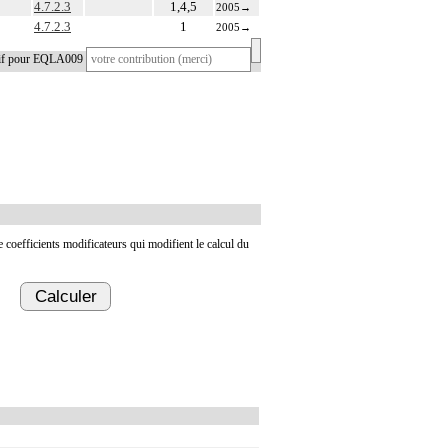
4.7.2.3
1,4,5
2005
→
4.7.2.3
1
2005
→
tif pour EQLA009
de coefficients modificateurs qui modifient le calcul du
Calculer