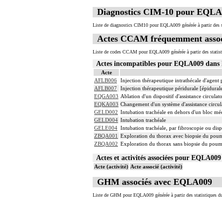
4
Les actes sur le thorax, par thoracoscopi
Diagnostics CIM-10 pour EQLA
4
Les actes sur le thorax, par thoracotomie
4
Les actes avec dérivation vasculaire [shu
Liste de diagnostics CIM10 pour EQLA009 générée à partir des s
Facturation : les suppléments de numéris
4
Actes CCAM fréquemment asso
de radiologie vasculaire
Liste de codes CCAM pour EQLA009 générée à partir des statist
Actes incompatibles pour EQLA009 dan
Acte
AFLB006
Injection thérapeutique intrathécale d'agen
AFLB007
Injection thérapeutique péridurale [épidura
EQGA003
Ablation d'un dispositif d'assistance circula
EQKA003
Changement d'un système d'assistance circul
GELD002
Intubation trachéale en dehors d'un bloc m
GELD004
Intubation trachéale
GELE004
Intubation trachéale, par fibroscopie ou dispo
ZBQA001
Exploration du thorax avec biopsie du pou
ZBQA002
Exploration du thorax sans biopsie du pou
Actes et activités associées pour EQLA0
Acte (activité)
Acte associé (activité)
GHM associés avec EQLA009
Liste de GHM pour EQLA009 générée à partir des statistiques d