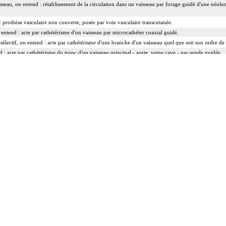
isseau, on entend : rétablissement de la circulation dans un vaisseau par forage guidé d'une néolum
 prothèse vasculaire non couverte, posée par voie vasculaire transcutanée.
n entend : acte par cathétérisme d'un vaisseau par microcathéter coaxial guidé.
rsélectif, on entend : acte par cathétérisme d'une branche d'un vaisseau quel que soit son ordre de
d : acte par cathétérisme du tronc d'un vaisseau principal - aorte, veine cave - par sonde guidée.
ranscutanée, on entend : acte par injection transcutanée directe dans un vaisseau, sans cathétérisme
ée, on entend : acte par cathétérisme intraluminal transcutané guidé d'un vaisseau, que le guide soi
cutanée, on entend : acte réalisé par ponction transcutanée du vaisseau ou par incision du vaisseau
ation du flux vasculaire sans exérèse de l'obstacle à contourner.
structure vasculaire, on entend : résection d'un axe ou d'une structure vasculaire avec reconstru
 de la cavité thoracique - sternotomie, thoracotomie latérale, thoracotomie postérieure.
acte intrathoracique inclut, pour le chirurgien, l'installation, la conduite de la circulation extraco
 technique
ge
stie d'élargissement.
artériectomie de contigüité.