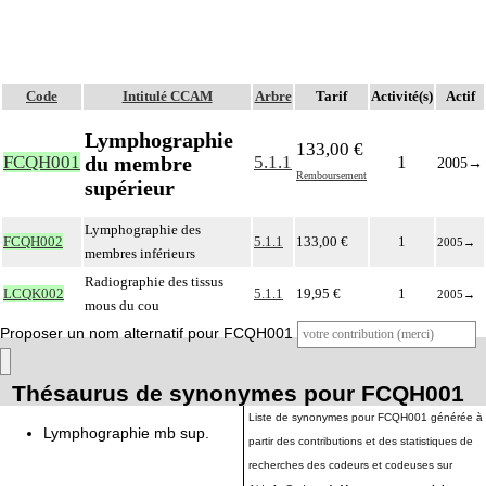
Code
Intitulé CCAM
Arbre
Tarif
Activité(s)
Actif
Lymphographie
133,00 €
du membre
FCQH001
5.1.1
1
2005
→
Remboursement
supérieur
Lymphographie des
FCQH002
5.1.1
133,00 €
1
2005
→
membres inférieurs
Radiographie des tissus
LCQK002
5.1.1
19,95 €
1
2005
→
mous du cou
Proposer un nom alternatif pour FCQH001
Thésaurus de synonymes pour FCQH001
Liste de synonymes pour FCQH001 générée à
Lymphographie mb sup.
partir des contributions et des statistiques de
recherches des codeurs et codeuses sur