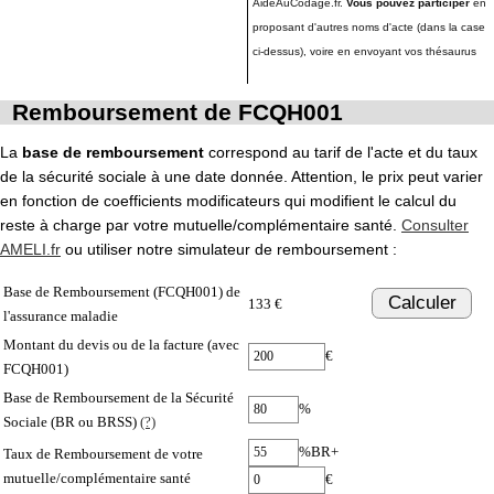
AideAuCodage.fr.
Vous pouvez participer
en
proposant d'autres noms d'acte (dans la case
ci-dessus), voire en envoyant vos thésaurus
Remboursement de FCQH001
La
base de remboursement
correspond au tarif de l'acte et du taux
de la sécurité sociale à une date donnée. Attention, le prix peut varier
en fonction de coefficients modificateurs qui modifient le calcul du
reste à charge par votre mutuelle/complémentaire santé.
Consulter
AMELI.fr
ou utiliser notre simulateur de remboursement :
Base de Remboursement (FCQH001) de
Calculer
133 €
l'assurance maladie
Montant du devis ou de la facture (avec
€
FCQH001)
Base de Remboursement de la Sécurité
%
Sociale (BR ou BRSS)
(?)
%BR+
Taux de Remboursement de votre
mutuelle/complémentaire santé
€