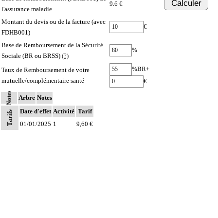
Calculer
9.6 €
l'assurance maladie
Montant du devis ou de la facture (avec
€
FDHB001)
Base de Remboursement de la Sécurité
%
Sociale (BR ou BRSS)
(?)
%BR+
Taux de Remboursement de votre
mutuelle/complémentaire santé
€
Notes
Arbre
Notes
Date d'effet
Activité
Tarif
Tarifs
01/01/2025
1
9,60 €