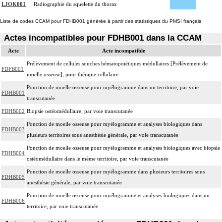
LJQK001
Radiographie du squelette du thorax
Liste de codes CCAM pour FDHB001 générée à partir des statistiques du PMSI français
Actes incompatibles pour FDHB001 dans la CCAM
Acte
Acte incompatible
Prélèvement de cellules souches hématopoïétiques médullaires [Prélèvement de
FDFB001
moelle osseuse], pour thérapie cellulaire
Ponction de moelle osseuse pour myélogramme dans un territoire, par voie
FDHB001
transcutanée
FDHB002
Biopsie ostéomédullaire, par voie transcutanée
Ponction de moelle osseuse pour myélogramme et analyses biologiques dans
FDHB003
plusieurs territoires sous anesthésie générale, par voie transcutanée
Ponction de moelle osseuse pour myélogramme et analyses biologiques avec biopsie
FDHB004
ostéomédullaire dans le même territoire, par voie transcutanée
Ponction de moelle osseuse pour myélogramme dans plusieurs territoires sous
FDHB005
anesthésie générale, par voie transcutanée
Ponction de moelle osseuse pour myélogramme et analyses biologiques dans un
FDHB006
territoire, par voie transcutanée