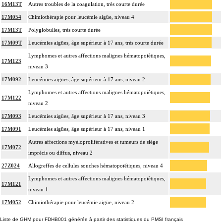
16M13T
Autres troubles de la coagulation, très courte durée
17M054
Chimiothérapie pour leucémie aigüe, niveau 4
17M13T
Polyglobulies, très courte durée
17M09T
Leucémies aigües, âge supérieur à 17 ans, très courte durée
Lymphomes et autres affections malignes hématopoiètiques,
17M123
niveau 3
17M092
Leucémies aigües, âge supérieur à 17 ans, niveau 2
Lymphomes et autres affections malignes hématopoiètiques,
17M122
niveau 2
17M093
Leucémies aigües, âge supérieur à 17 ans, niveau 3
17M091
Leucémies aigües, âge supérieur à 17 ans, niveau 1
Autres affections myéloprolifératives et tumeurs de siège
17M072
imprécis ou diffus, niveau 2
27Z024
Allogreffes de cellules souches hématopoïétiques, niveau 4
Lymphomes et autres affections malignes hématopoiètiques,
17M121
niveau 1
17M052
Chimiothérapie pour leucémie aigüe, niveau 2
Liste de GHM pour FDHB001 générée à partir des statistiques du PMSI français