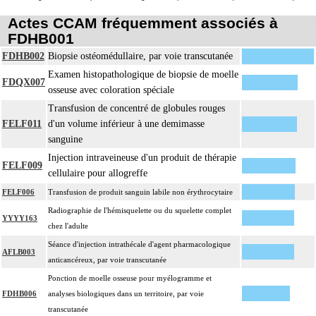
Actes CCAM fréquemment associés à
FDHB001
FDHB002
Biopsie ostéomédullaire, par voie transcutanée
Examen histopathologique de biopsie de moelle
FDQX007
osseuse avec coloration spéciale
Transfusion de concentré de globules rouges
FELF011
d'un volume inférieur à une demimasse
sanguine
Injection intraveineuse d'un produit de thérapie
FELF009
cellulaire pour allogreffe
FELF006
Transfusion de produit sanguin labile non érythrocytaire
Radiographie de l'hémisquelette ou du squelette complet
YYYY163
chez l'adulte
Séance d'injection intrathécale d'agent pharmacologique
AFLB003
anticancéreux, par voie transcutanée
Ponction de moelle osseuse pour myélogramme et
FDHB006
analyses biologiques dans un territoire, par voie
transcutanée