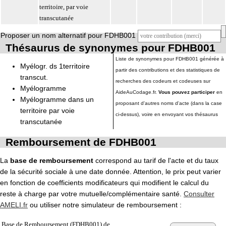
territoire, par voie
transcutanée
Proposer un nom alternatif pour FDHB001
Thésaurus de synonymes pour FDHB001
Liste de synonymes pour FDHB001 générée à
Myélogr. ds 1territoire
partir des contributions et des statistiques de
transcut.
recherches des codeurs et codeuses sur
Myélogramme
AideAuCodage.fr.
Vous pouvez participer
en
Myélogramme dans un
proposant d'autres noms d'acte (dans la case
territoire par voie
ci-dessus), voire en envoyant vos thésaurus
transcutanée
Remboursement de FDHB001
La
base de remboursement
correspond au tarif de l'acte et du taux
de la sécurité sociale à une date donnée. Attention, le prix peut varier
en fonction de coefficients modificateurs qui modifient le calcul du
reste à charge par votre mutuelle/complémentaire santé.
Consulter
AMELI.fr
ou utiliser notre simulateur de remboursement :
Base de Remboursement (FDHB001) de