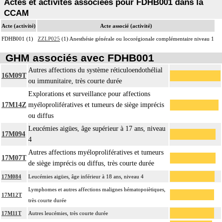
Actes et activités associées pour FDHB001 dans la
CCAM
Acte (activité)
Acte associé (activité)
FDHB001 (1)
ZZLP025
(1) Anesthésie générale ou locorégionale complémentaire niveau 1
GHM associés avec FDHB001
Autres affections du système réticuloendothélial
16M09T
ou immunitaire, très courte durée
Explorations et surveillance pour affections
17M14Z
myéloprolifératives et tumeurs de siège imprécis
ou diffus
Leucémies aigües, âge supérieur à 17 ans, niveau
17M094
4
Autres affections myéloprolifératives et tumeurs
17M07T
de siège imprécis ou diffus, très courte durée
17M084
Leucémies aigües, âge inférieur à 18 ans, niveau 4
Lymphomes et autres affections malignes hématopoiètiques,
17M12T
très courte durée
17M11T
Autres leucémies, très courte durée