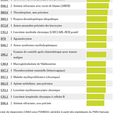
D46.2
2
Anémie réfractaire avec excès de blastes [AREB]
D69.6
1
Thrombopénie, sans précision
D69.3
1
Purpura thrombopénique idiopathique
D72.8
1
Autres anomalies précisées des leucocytes
C92.1
1
Leucémie myéloïde chronique [LMC] ABL-BCR positif
D70
2
Agranulocytose
D46.7
2
Autres syndromes myélodysplasiques
Examen de contrôle après chimiothérapie pour tumeur
Z08.2
1
maligne
C88.0
1
Macroglobulinémie de Waldenström
D47.3
1
Thrombocytémie essentielle (hémorragique)
D47.1
2
Maladie myéloproliférative (chronique)
D61.9
2
Aplasie médullaire, sans précision
C93.1
2
Leucémie myélomonocytaire chronique
C91.1
1
Leucémie lymphoïde chronique à cellules B
D46.4
2
Anémie réfractaire, non précisée
Liste de diagnostics CIM10 pour FDHB001 générée à partir des statistiques du PMSI français