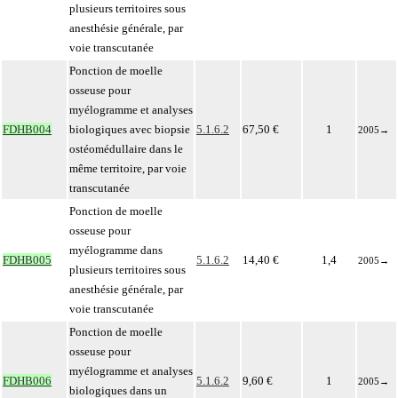
plusieurs territoires sous
anesthésie générale, par
voie transcutanée
Ponction de moelle
osseuse pour
myélogramme et analyses
FDHB004
biologiques avec biopsie
5.1.6.2
67,50 €
1
2005
→
ostéomédullaire dans le
même territoire, par voie
transcutanée
Ponction de moelle
osseuse pour
myélogramme dans
FDHB005
5.1.6.2
14,40 €
1,4
2005
→
plusieurs territoires sous
anesthésie générale, par
voie transcutanée
Ponction de moelle
osseuse pour
myélogramme et analyses
FDHB006
5.1.6.2
9,60 €
1
2005
→
biologiques dans un