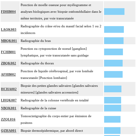
Ponction de moelle osseuse pour myélogramme et
FDHB004
analyses biologiques avec biopsie ostéomédullaire dans le
même territoire, par voie transcutanée
Radiographie du crâne et/ou du massif facial selon 1 ou 2
LAQK003
incidences
MBQK001
Radiographie du bras
Ponction ou cytoponction de noeud [ganglion]
FCHB001
lymphatique, par voie transcutanée sans guidage
ZBQK002
Radiographie du thorax
Ponction de liquide cérébrospinal, par voie lombale
AFHB002
transcutanée [Ponction lombaire]
Biopsie des petites glandes salivaires [glandes salivaires
HCHA002
mineures] [glandes salivaires accessoires]
LHQK007
Radiographie de la colonne vertébrale en totalité
NBQK001
Radiographie de la cuisse
Tomoscintigraphie du corps entier par émission de
ZZQL016
positons
QZHA001
Biopsie dermoépidermique, par abord direct