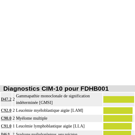
Diagnostics CIM-10 pour FDHB001
Gammapathie monoclonale de signification
D47.2
2
indéterminée [GMSI]
C92.0
2
Leucémie myéloblastique aigüe [LAM]
C90.0
2
Myélome multiple
C91.0
1
Leucémie lymphoblastique aigüe [LLA]
D46.9
2
Syndrome myélodysplasique, sans précision