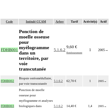
Code
Intitulé CCAM
Arbre
Tarif
Activité(s)
Actif
Ponction de
moelle osseuse
pour
9,60 €
myélogramme
FDHB001
5.1.6.2
1
2005
→
dans un
Remboursement
territoire, par
voie
transcutanée
Biopsie ostéomédullaire,
FDHB002
5.1.6.2
62,70 €
1
2005
→
par voie transcutanée
Ponction de moelle
osseuse pour
myélogramme et analyses
FDHB003
biologiques dans
5.1.6.2
14,40 €
1,4
2005
→