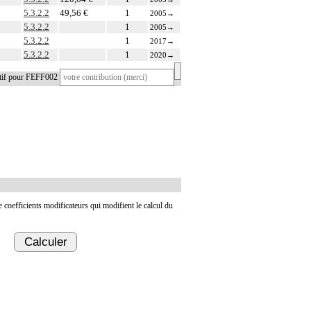
5.3.2.2
49,56 €
1
2005
→
5.3.2.2
1
2005
→
5.3.2.2
1
2017
→
5.3.2.2
1
2020
→
atif pour FEFF002
de coefficients modificateurs qui modifient le calcul du
Calculer