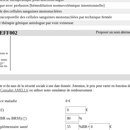
ique avec perfusion [hémodilution normovolémique intentionnelle]
le des cellules sanguines mononucléées
racorporelle des cellules sanguines mononucléées par technique fermée
 thérapie génique autologue par voie veineuse
FEFF002
Proposer un nom altern
ions et
s noms
ci
) !
rez les
te et du taux de la sécurité sociale à une date donnée. Attention, le prix peut varier en fonction 
.
Consulter AMELI.fr
ou utiliser notre simulateur de remboursement :
nce maladie
0 €
02)
€
e (BR ou BRSS)
(?)
%
plémentaire santé
%BR+
€