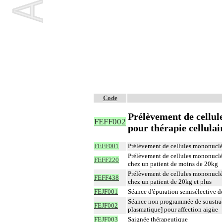
Code
Prélèvement de cellul
FEFF002
pour thérapie cellulai
FEFF001
Prélèvement de cellules mononucléé
Prélèvement de cellules mononuclé
FEFF220
chez un patient de moins de 20kg
Prélèvement de cellules mononuclé
FEFF438
chez un patient de 20kg et plus
FEJF001
Séance d'épuration semisélective d
Séance non programmée de soustrac
FEJF002
plasmatique] pour affection aigüe
FEJF003
Saignée thérapeutique