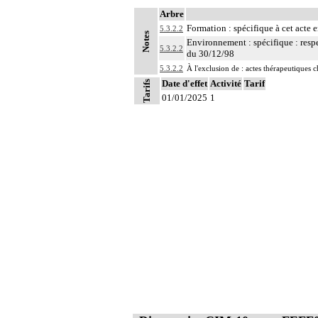
Arbre
Formation : spécifique à cet acte e
5.3.2.2
Notes
Environnement : spécifique : resp
5.3.2.2
du 30/12/98
5.3.2.2
À l'exclusion de : actes thérapeutiques c
Date d'effet
Activité
Tarif
Tarifs
01/01/2025
1