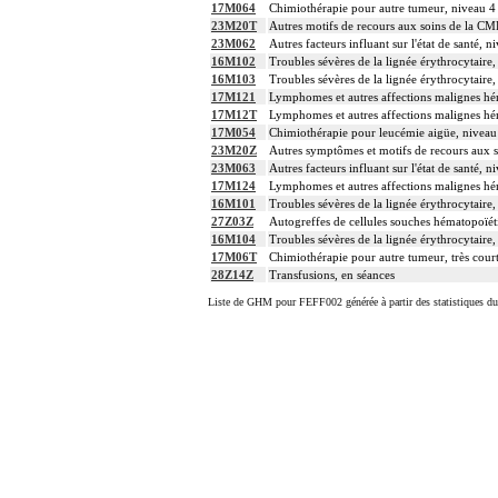
17M064
Chimiothérapie pour autre tumeur, niveau 4
23M20T
Autres motifs de recours aux soins de la CM
23M062
Autres facteurs influant sur l'état de santé, n
16M102
Troubles sévères de la lignée érythrocytaire,
16M103
Troubles sévères de la lignée érythrocytaire,
17M121
Lymphomes et autres affections malignes hé
17M12T
Lymphomes et autres affections malignes hém
17M054
Chimiothérapie pour leucémie aigüe, niveau
23M20Z
Autres symptômes et motifs de recours aux 
23M063
Autres facteurs influant sur l'état de santé, n
17M124
Lymphomes et autres affections malignes hé
16M101
Troubles sévères de la lignée érythrocytaire,
27Z03Z
Autogreffes de cellules souches hématopoïét
16M104
Troubles sévères de la lignée érythrocytaire,
17M06T
Chimiothérapie pour autre tumeur, très cour
28Z14Z
Transfusions, en séances
Liste de GHM pour FEFF002 générée à partir des statistiques d