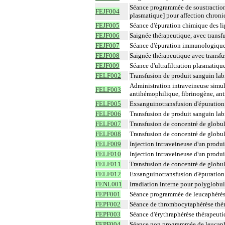
Séance programmée de soustraction
FEJF004
plasmatique] pour affection chron
FEJF005
Séance d'épuration chimique des li
FEJF006
Saignée thérapeutique, avec transf
FEJF007
Séance d'épuration immunologique
FEJF008
Saignée thérapeutique avec transfu
FEJF009
Séance d'ultrafiltration plasmatiqu
FELF002
Transfusion de produit sanguin lab
Administration intraveineuse simult
FELF003
antihémophilique, fibrinogène, ant
FELF005
Exsanguinotransfusion d'épuration 
FELF006
Transfusion de produit sanguin lab
FELF007
Transfusion de concentré de globul
FELF008
Transfusion de concentré de globul
FELF009
Injection intraveineuse d'un produit
FELF010
Injection intraveineuse d'un produi
FELF011
Transfusion de concentré de globu
FELF012
Exsanguinotransfusion d'épuration 
FENL001
Irradiation interne pour polyglobul
FEPF001
Séance programmée de leucaphérèse
FEPF002
Séance de thrombocytaphérèse thé
FEPF003
Séance d'érythraphérèse thérapeuti
FEPF004
Séance non programmée de leucaphé