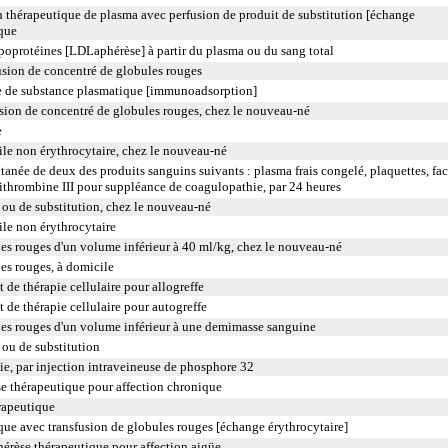
 thérapeutique de plasma avec perfusion de produit de substitution [échange
ique
poprotéines [LDLaphérèse] à partir du plasma ou du sang total
usion de concentré de globules rouges
 de substance plasmatique [immunoadsorption]
sion de concentré de globules rouges, chez le nouveau-né
e
ile non érythrocytaire, chez le nouveau-né
anée de deux des produits sanguins suivants : plasma frais congelé, plaquettes, fac
ithrombine III pour suppléance de coagulopathie, par 24 heures
ou de substitution, chez le nouveau-né
ile non érythrocytaire
es rouges d'un volume inférieur à 40 ml/kg, chez le nouveau-né
es rouges, à domicile
 de thérapie cellulaire pour allogreffe
t de thérapie cellulaire pour autogreffe
les rouges d'un volume inférieur à une demimasse sanguine
ou de substitution
ie, par injection intraveineuse de phosphore 32
 thérapeutique pour affection chronique
rapeutique
que avec transfusion de globules rouges [échange érythrocytaire]
rèse thérapeutique pour affection aigüe