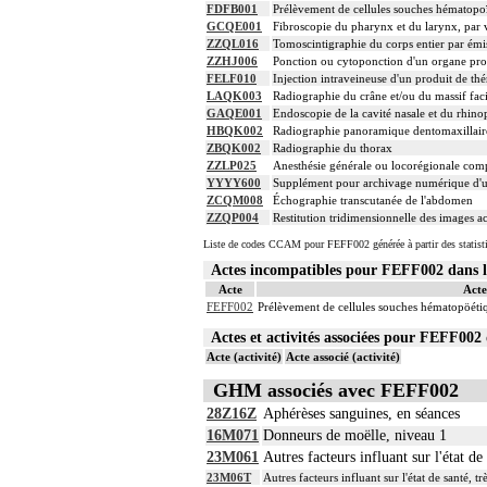
FDFB001
Prélèvement de cellules souches hématopoïé
GCQE001
Fibroscopie du pharynx et du larynx, par 
ZZQL016
Tomoscintigraphie du corps entier par émi
ZZHJ006
Ponction ou cytoponction d'un organe pro
FELF010
Injection intraveineuse d'un produit de thé
LAQK003
Radiographie du crâne et/ou du massif faci
GAQE001
Endoscopie de la cavité nasale et du rhin
HBQK002
Radiographie panoramique dentomaxillair
ZBQK002
Radiographie du thorax
ZZLP025
Anesthésie générale ou locorégionale com
YYYY600
Supplément pour archivage numérique d
ZCQM008
Échographie transcutanée de l'abdomen
ZZQP004
Restitution tridimensionnelle des images a
Liste de codes CCAM pour FEFF002 générée à partir des statist
Actes incompatibles pour FEFF002 dans
Acte
Acte
FEFF002
Prélèvement de cellules souches hématopöétiqu
Actes et activités associées pour FEFF0
Acte (activité)
Acte associé (activité)
GHM associés avec FEFF002
28Z16Z
Aphérèses sanguines, en séances
16M071
Donneurs de moëlle, niveau 1
23M061
Autres facteurs influant sur l'état de
23M06T
Autres facteurs influant sur l'état de santé, t