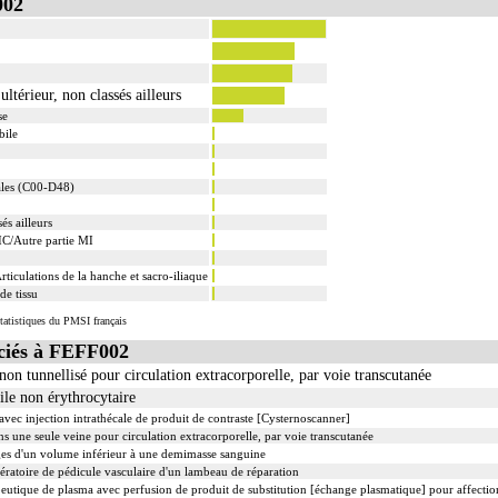
002
ltérieur, non classés ailleurs
se
bile
ales (C00-D48)
és ailleurs
IC/Autre partie MI
ticulations de la hanche et sacro-iliaque
de tissu
tatistiques du PMSI français
iés à FEFF002
non tunnellisé pour circulation extracorporelle, par voie transcutanée
ile non érythrocytaire
vec injection intrathécale de produit de contraste [Cysternoscanner]
ns une seule veine pour circulation extracorporelle, par voie transcutanée
ges d'un volume inférieur à une demimasse sanguine
atoire de pédicule vasculaire d'un lambeau de réparation
utique de plasma avec perfusion de produit de substitution [échange plasmatique] pour affecti