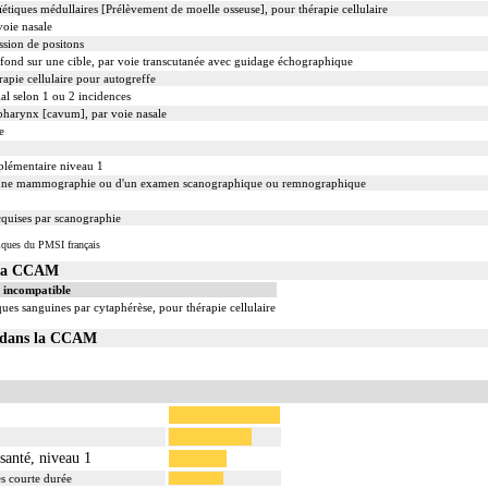
tiques médullaires [Prélèvement de moelle osseuse], pour thérapie cellulaire
voie nasale
ssion de positons
fond sur une cible, par voie transcutanée avec guidage échographique
rapie cellulaire pour autogreffe
al selon 1 ou 2 incidences
opharynx [cavum], par voie nasale
e
plémentaire niveau 1
'une mammographie ou d'un examen scanographique ou remnographique
cquises par scanographie
iques du PMSI français
 la CCAM
 incompatible
es sanguines par cytaphérèse, pour thérapie cellulaire
02 dans la CCAM
 santé, niveau 1
rès courte durée