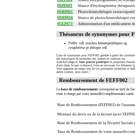
FEPF005
Séance d'érythraphérèse thérapeut
FERP001
Photochimiothérapie extracorporel
FERP858
Séance de photochimiothérapie ext
FGLF671
Administration d'un médicament de
Thésaurus de synonymes pour 
Prélèv. cell. souches hématopoïétiques sg
cytaphérèse pr thérapie cell
Liste de synonymes pour FEFF002 générée à partir des contribut
des statistiques de recherches des codeurs et codeuses sur
AideAuCodage.fr.
Vous pouvez participer
en proposant d'autre
d'acte (dans la case ci-dessus), voire en envoyant vos thésaurus (
i
Vous gagnerez du temps lors de vos prochaines recherches et aide
autres codeurs, alors merci !
Remboursement de FEFF002
La
base de remboursement
correspond au tarif de l'ac
reste à charge par votre mutuelle/complémentaire santé
Base de Remboursement (FEFF002) de l'assura
Montant du devis ou de la facture (avec FEFF0
Base de Remboursement de la Sécurité Social
Taux de Remboursement de votre mutuelle/com