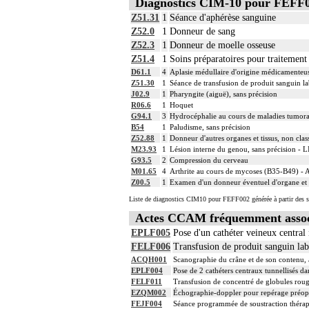
Diagnostics CIM-10 pour FEFF
Z51.31
1
Séance d'aphérèse sanguine
Z52.0
1
Donneur de sang
Z52.3
1
Donneur de moelle osseuse
Z51.4
1
Soins préparatoires pour traitement u
D61.1
4
Aplasie médullaire d'origine médicamenteu
Z51.30
1
Séance de transfusion de produit sanguin la
J02.9
1
Pharyngite (aiguë), sans précision
R06.6
1
Hoquet
G94.1
3
Hydrocéphalie au cours de maladies tumor
B54
1
Paludisme, sans précision
Z52.88
1
Donneur d'autres organes et tissus, non class
M23.93
1
Lésion interne du genou, sans précision - L
G93.5
2
Compression du cerveau
M01.65
4
Arthrite au cours de mycoses (B35-B49) - Ar
Z00.5
1
Examen d'un donneur éventuel d'organe et 
Liste de diagnostics CIM10 pour FEFF002 générée à partir des s
Actes CCAM fréquemment assoc
EPLF005
Pose d'un cathéter veineux central 
FELF006
Transfusion de produit sanguin lab
ACQH001
Scanographie du crâne et de son contenu, a
EPLF004
Pose de 2 cathéters centraux tunnellisés da
FELF011
Transfusion de concentré de globules rou
EZQM002
Échographie-doppler pour repérage préopér
FEJF004
Séance programmée de soustraction thérape