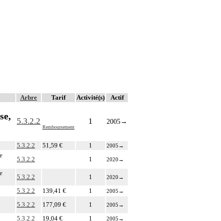
Arbre
Tarif
Activité(s)
Actif
se,
5.3.2.2
1
2005
→
Remboursement
5.3.2.2
51,59 €
1
2005
→
e
5.3.2.2
1
2020
→
e
5.3.2.2
1
2020
→
5.3.2.2
139,41 €
1
2005
→
5.3.2.2
177,09 €
1
2005
→
5.3.2.2
19,04 €
1
2005
→