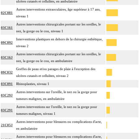
ulcères cutanés et cellulites, en ambulatoire
Autres interventions extraoculaires, âge supérieur à 17 ans,
02C081
niveau 1
Autres interventions chirurgicales portant sur les oreilles, le
03C161
nez, la gorge ou le cou, niveau 1
Interventions plastiques en dehors de la chirurgie esthétique,
09C092
niveau 2
Autres interventions chirurgicales portant sur les oreilles, le
03C16J
nez, la gorge ou le cou, en ambulatoire
Greffes de peau et/ou parages de plaie à l'exception des
09C032
ulcères cutanés et cellulites, niveau 2
03C091
Rhinoplasties, niveau 1
Autres interventions sur l'oreille, le nez ou la gorge pour
03C29J
tumeurs malignes, en ambulatoire
Autres interventions sur l'oreille, le nez ou la gorge pour
03C291
tumeurs malignes, niveau 1
Autres interventions pour blessures ou complications d'acte,
21C05J
en ambulatoire
Autres interventions pour blessures ou complications d'acte,