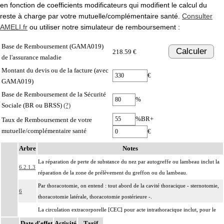
en fonction de coefficients modificateurs qui modifient le calcul du
reste à charge par votre mutuelle/complémentaire santé.
Consulter
AMELI.fr
ou utiliser notre simulateur de remboursement :
Base de Remboursement (GAMA019)
Calculer
218.59 €
de l'assurance maladie
Montant du devis ou de la facture (avec
€
GAMA019)
Base de Remboursement de la Sécurité
%
Sociale (BR ou BRSS)
(?)
%BR+
Taux de Remboursement de votre
mutuelle/complémentaire santé
€
Arbre
Notes
La réparation de perte de substance du nez par autogreffe ou lambeau inclut la
6.2.1.3
réparation de la zone de prélèvement du greffon ou du lambeau.
Par thoracotomie, on entend : tout abord de la cavité thoracique - sternotomie,
6
thoracotomie latérale, thoracotomie postérieure -.
La circulation extracorporelle [CEC] pour acte intrathoracique inclut, pour le
chirurgien, l'installation, la conduite de la circulation extracorporelle, et son
Date d'effet
Activité
Tarif