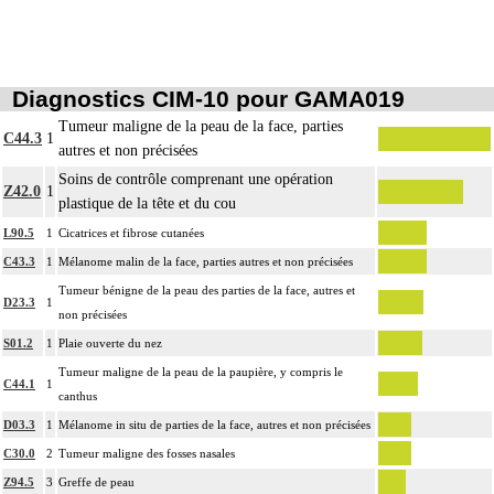
Diagnostics CIM-10 pour GAMA019
Tumeur maligne de la peau de la face, parties
C44.3
1
autres et non précisées
Soins de contrôle comprenant une opération
Z42.0
1
plastique de la tête et du cou
L90.5
1
Cicatrices et fibrose cutanées
C43.3
1
Mélanome malin de la face, parties autres et non précisées
Tumeur bénigne de la peau des parties de la face, autres et
D23.3
1
non précisées
S01.2
1
Plaie ouverte du nez
Tumeur maligne de la peau de la paupière, y compris le
C44.1
1
canthus
D03.3
1
Mélanome in situ de parties de la face, autres et non précisées
C30.0
2
Tumeur maligne des fosses nasales
Z94.5
3
Greffe de peau