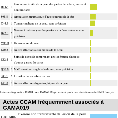
Carcinome in situ de la peau des parties de la face, autres et
D04.3
1
non précisées
S08.8
1
Amputation traumatique d'autres parties de la tête
C44.9
1
Tumeur maligne de la peau, sans précision
Naevus à mélanocytes des parties de la face, autres et non
D22.3
1
précisées
M95.0
1
Déformation du nez
L90.8
1
Autres affections atrophiques de la peau
Soins de contrôle comprenant une opération plastique
Z42.8
1
d'autres parties du corps
Q30.9
1
Malformation congénitale du nez, sans précision
S03.1
1
Luxation de la cloison du nez
L91.8
1
Autres affections hypertrophiques de la peau
Liste de diagnostics CIM10 pour GAMA019 générée à partir des statistiques du PMSI français
Actes CCAM fréquemment associés à
GAMA019
Exérèse non transfixiante de lésion de la peau
GAFA007