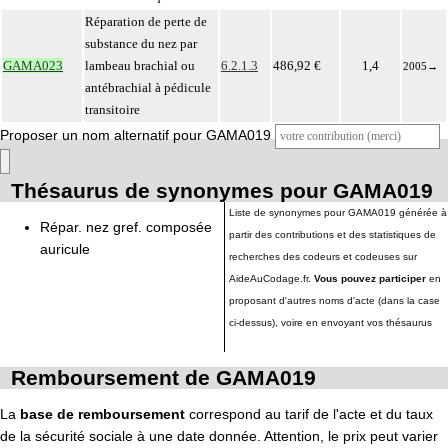
Réparation de perte de
substance du nez par
GAMA023
lambeau brachial ou
6.2.1.3
486,92 €
1,4
2005
→
antébrachial à pédicule
transitoire
Proposer un nom alternatif pour GAMA019
Thésaurus de synonymes pour GAMA019
Liste de synonymes pour GAMA019 générée à
Répar. nez gref. composée
partir des contributions et des statistiques de
auricule
recherches des codeurs et codeuses sur
AideAuCodage.fr.
Vous pouvez participer
en
proposant d'autres noms d'acte (dans la case
ci-dessus), voire en envoyant vos thésaurus
Remboursement de GAMA019
La
base de remboursement
correspond au tarif de l'acte et du taux
de la sécurité sociale à une date donnée. Attention, le prix peut varier