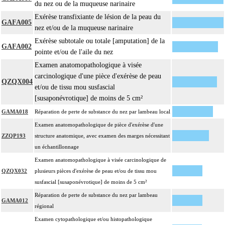
du nez ou de la muqueuse narinaire
Exérèse transfixiante de lésion de la peau du
GAFA005
nez et/ou de la muqueuse narinaire
Exérèse subtotale ou totale [amputation] de la
GAFA002
pointe et/ou de l'aile du nez
Examen anatomopathologique à visée
carcinologique d'une pièce d'exérèse de peau
QZQX004
et/ou de tissu mou susfascial
[susaponévrotique] de moins de 5 cm²
GAMA018
Réparation de perte de substance du nez par lambeau local
Examen anatomopathologique de pièce d'exérèse d'une
ZZQP193
structure anatomique, avec examen des marges nécessitant
un échantillonnage
Examen anatomopathologique à visée carcinologique de
QZQX032
plusieurs pièces d'exérèse de peau et/ou de tissu mou
susfascial [susaponévrotique] de moins de 5 cm²
Réparation de perte de substance du nez par lambeau
GAMA012
régional
Examen cytopathologique et/ou histopathologique