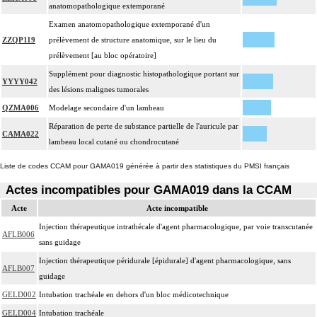
anatomopathologique extemporané
Examen anatomopathologique extemporané d'un
ZZQP119
prélèvement de structure anatomique, sur le lieu du
prélèvement [au bloc opératoire]
Supplément pour diagnostic histopathologique portant sur
YYYY042
des lésions malignes tumorales
QZMA006
Modelage secondaire d'un lambeau
Réparation de perte de substance partielle de l'auricule par
CAMA022
lambeau local cutané ou chondrocutané
Liste de codes CCAM pour GAMA019 générée à partir des statistiques du PMSI français
Actes incompatibles pour GAMA019 dans la CCAM
Acte
Acte incompatible
Injection thérapeutique intrathécale d'agent pharmacologique, par voie transcutanée
AFLB006
sans guidage
Injection thérapeutique péridurale [épidurale] d'agent pharmacologique, sans
AFLB007
guidage
GELD002
Intubation trachéale en dehors d'un bloc médicotechnique
GELD004
Intubation trachéale