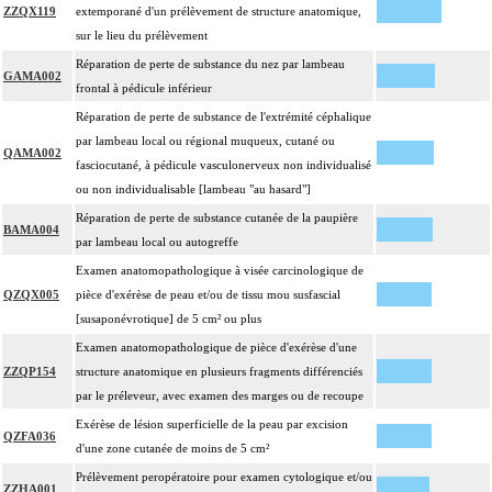
ZZQX119
extemporané d'un prélèvement de structure anatomique,
sur le lieu du prélèvement
Réparation de perte de substance du nez par lambeau
GAMA002
frontal à pédicule inférieur
Réparation de perte de substance de l'extrémité céphalique
par lambeau local ou régional muqueux, cutané ou
QAMA002
fasciocutané, à pédicule vasculonerveux non individualisé
ou non individualisable [lambeau "au hasard"]
Réparation de perte de substance cutanée de la paupière
BAMA004
par lambeau local ou autogreffe
Examen anatomopathologique à visée carcinologique de
QZQX005
pièce d'exérèse de peau et/ou de tissu mou susfascial
[susaponévrotique] de 5 cm² ou plus
Examen anatomopathologique de pièce d'exérèse d'une
ZZQP154
structure anatomique en plusieurs fragments différenciés
par le préleveur, avec examen des marges ou de recoupe
Exérèse de lésion superficielle de la peau par excision
QZFA036
d'une zone cutanée de moins de 5 cm²
Prélèvement peropératoire pour examen cytologique et/ou
ZZHA001