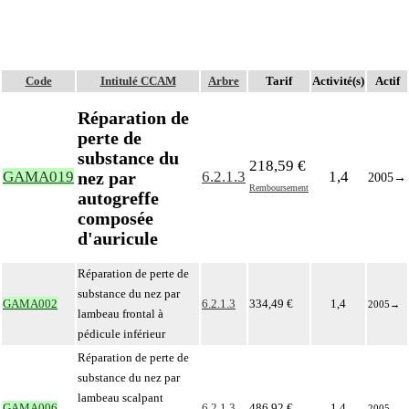
Code
Intitulé CCAM
Arbre
Tarif
Activité(s)
Actif
Réparation de
perte de
substance du
218,59 €
nez par
GAMA019
6.2.1.3
1,4
2005
→
Remboursement
autogreffe
composée
d'auricule
Réparation de perte de
substance du nez par
GAMA002
6.2.1.3
334,49 €
1,4
2005
→
lambeau frontal à
pédicule inférieur
Réparation de perte de
substance du nez par
lambeau scalpant
GAMA006
6.2.1.3
486,92 €
1,4
2005
→