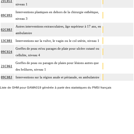
21C051
niveau 1
Interventions plastiques en dehors de la chirurgie esthétique,
09C093
niveau 3
Autres interventions extraoculaires, âge supérieur à 17 ans, en
02C08J
ambulatoire
13C081
Interventions sur la vulve, le vagin ou le col utérin, niveau 1
Greffes de peau et/ou parages de plaie pour ulcère cutané ou
09C024
cellulite, niveau 4
Greffes de peau ou parages de plaies pour lésions autres que
21C061
des brûlures, niveau 1
09C08J
Interventions sur la région anale et périanale, en ambulatoire
Liste de GHM pour GAMA019 générée à partir des statistiques du PMSI français