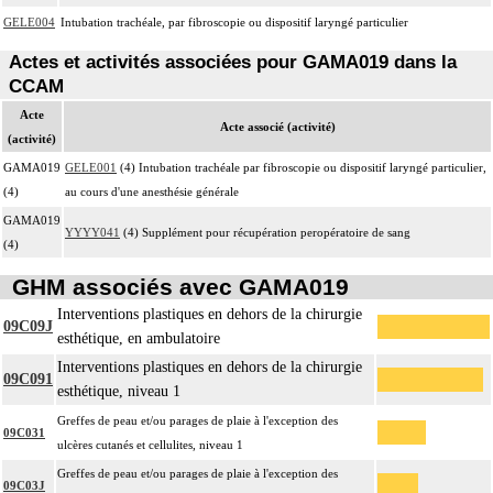
GELE004
Intubation trachéale, par fibroscopie ou dispositif laryngé particulier
Actes et activités associées pour GAMA019 dans la
CCAM
Acte
Acte associé (activité)
(activité)
GAMA019
GELE001
(4) Intubation trachéale par fibroscopie ou dispositif laryngé particulier,
(4)
au cours d'une anesthésie générale
GAMA019
YYYY041
(4) Supplément pour récupération peropératoire de sang
(4)
GHM associés avec GAMA019
Interventions plastiques en dehors de la chirurgie
09C09J
esthétique, en ambulatoire
Interventions plastiques en dehors de la chirurgie
09C091
esthétique, niveau 1
Greffes de peau et/ou parages de plaie à l'exception des
09C031
ulcères cutanés et cellulites, niveau 1
Greffes de peau et/ou parages de plaie à l'exception des
09C03J