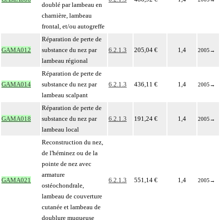
doublé par lambeau en
charnière, lambeau
frontal, et/ou autogreffe
Réparation de perte de
GAMA012
substance du nez par
6.2.1.3
205,04 €
1,4
2005
→
lambeau régional
Réparation de perte de
GAMA014
substance du nez par
6.2.1.3
436,11 €
1,4
2005
→
lambeau scalpant
Réparation de perte de
GAMA018
substance du nez par
6.2.1.3
191,24 €
1,4
2005
→
lambeau local
Reconstruction du nez,
de l'héminez ou de la
pointe de nez avec
armature
GAMA021
6.2.1.3
551,14 €
1,4
2005
→
ostéochondrale,
lambeau de couverture
cutanée et lambeau de
doublure muqueuse