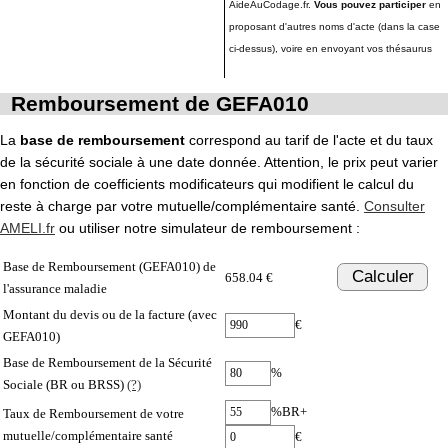
AideAuCodage.fr.
Vous pouvez participer
en
proposant d'autres noms d'acte (dans la case
ci-dessus), voire en envoyant vos thésaurus
Remboursement de GEFA010
La
base de remboursement
correspond au tarif de l'acte et du taux
de la sécurité sociale à une date donnée. Attention, le prix peut varier
en fonction de coefficients modificateurs qui modifient le calcul du
reste à charge par votre mutuelle/complémentaire santé.
Consulter
AMELI.fr
ou utiliser notre simulateur de remboursement :
Base de Remboursement (GEFA010) de
Calculer
658.04 €
l'assurance maladie
Montant du devis ou de la facture (avec
€
GEFA010)
Base de Remboursement de la Sécurité
%
Sociale (BR ou BRSS)
(?)
%BR+
Taux de Remboursement de votre
mutuelle/complémentaire santé
€