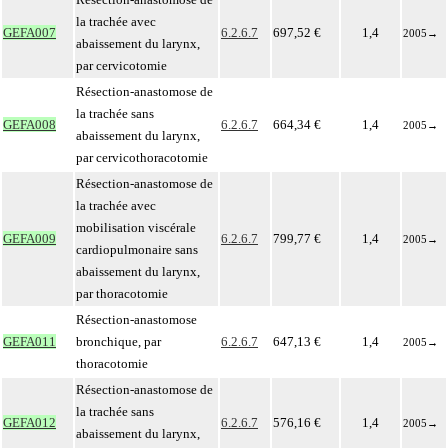
la trachée avec
GEFA007
6.2.6.7
697,52 €
1,4
2005
→
abaissement du larynx,
par cervicotomie
Résection-anastomose de
la trachée sans
GEFA008
6.2.6.7
664,34 €
1,4
2005
→
abaissement du larynx,
par cervicothoracotomie
Résection-anastomose de
la trachée avec
mobilisation viscérale
GEFA009
6.2.6.7
799,77 €
1,4
2005
→
cardiopulmonaire sans
abaissement du larynx,
par thoracotomie
Résection-anastomose
GEFA011
bronchique, par
6.2.6.7
647,13 €
1,4
2005
→
thoracotomie
Résection-anastomose de
la trachée sans
GEFA012
6.2.6.7
576,16 €
1,4
2005
→
abaissement du larynx,