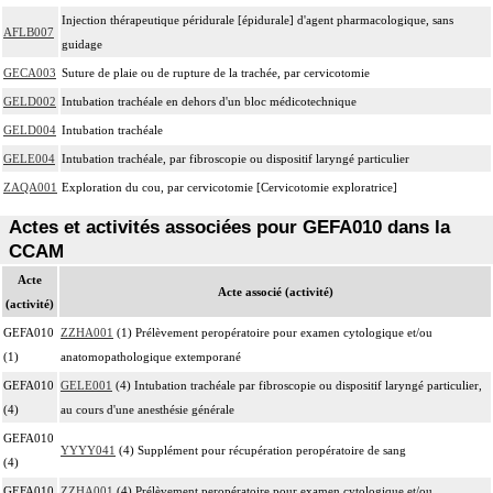
Injection thérapeutique péridurale [épidurale] d'agent pharmacologique, sans
AFLB007
guidage
GECA003
Suture de plaie ou de rupture de la trachée, par cervicotomie
GELD002
Intubation trachéale en dehors d'un bloc médicotechnique
GELD004
Intubation trachéale
GELE004
Intubation trachéale, par fibroscopie ou dispositif laryngé particulier
ZAQA001
Exploration du cou, par cervicotomie [Cervicotomie exploratrice]
Actes et activités associées pour GEFA010 dans la
CCAM
Acte
Acte associé (activité)
(activité)
GEFA010
ZZHA001
(1) Prélèvement peropératoire pour examen cytologique et/ou
(1)
anatomopathologique extemporané
GEFA010
GELE001
(4) Intubation trachéale par fibroscopie ou dispositif laryngé particulier,
(4)
au cours d'une anesthésie générale
GEFA010
YYYY041
(4) Supplément pour récupération peropératoire de sang
(4)
GEFA010
ZZHA001
(4) Prélèvement peropératoire pour examen cytologique et/ou