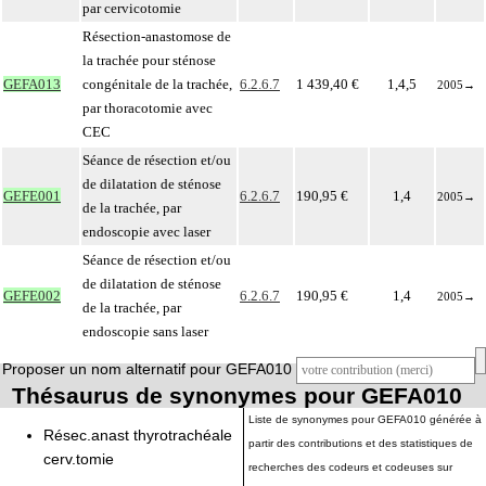
par cervicotomie
Résection-anastomose de
la trachée pour sténose
GEFA013
congénitale de la trachée,
6.2.6.7
1 439,40 €
1,4,5
2005
→
par thoracotomie avec
CEC
Séance de résection et/ou
de dilatation de sténose
GEFE001
6.2.6.7
190,95 €
1,4
2005
→
de la trachée, par
endoscopie avec laser
Séance de résection et/ou
de dilatation de sténose
GEFE002
6.2.6.7
190,95 €
1,4
2005
→
de la trachée, par
endoscopie sans laser
Proposer un nom alternatif pour GEFA010
Thésaurus de synonymes pour GEFA010
Liste de synonymes pour GEFA010 générée à
Résec.anast thyrotrachéale
partir des contributions et des statistiques de
cerv.tomie
recherches des codeurs et codeuses sur