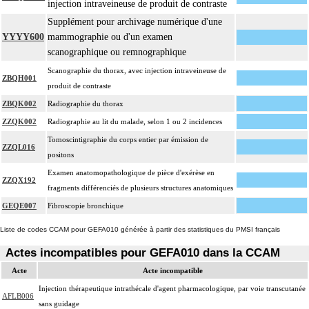
injection intraveineuse de produit de contraste
Supplément pour archivage numérique d'une
YYYY600
mammographie ou d'un examen
scanographique ou remnographique
Scanographie du thorax, avec injection intraveineuse de
ZBQH001
produit de contraste
ZBQK002
Radiographie du thorax
ZZQK002
Radiographie au lit du malade, selon 1 ou 2 incidences
Tomoscintigraphie du corps entier par émission de
ZZQL016
positons
Examen anatomopathologique de pièce d'exérèse en
ZZQX192
fragments différenciés de plusieurs structures anatomiques
GEQE007
Fibroscopie bronchique
Liste de codes CCAM pour GEFA010 générée à partir des statistiques du PMSI français
Actes incompatibles pour GEFA010 dans la CCAM
Acte
Acte incompatible
Injection thérapeutique intrathécale d'agent pharmacologique, par voie transcutanée
AFLB006
sans guidage