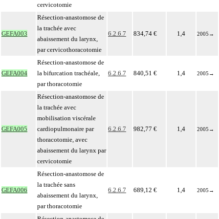
cervicotomie
Résection-anastomose de
la trachée avec
GEFA003
6.2.6.7
834,74 €
1,4
2005
→
abaissement du larynx,
par cervicothoracotomie
Résection-anastomose de
GEFA004
la bifurcation trachéale,
6.2.6.7
840,51 €
1,4
2005
→
par thoracotomie
Résection-anastomose de
la trachée avec
mobilisation viscérale
GEFA005
cardiopulmonaire par
6.2.6.7
982,77 €
1,4
2005
→
thoracotomie, avec
abaissement du larynx par
cervicotomie
Résection-anastomose de
la trachée sans
GEFA006
6.2.6.7
689,12 €
1,4
2005
→
abaissement du larynx,
par thoracotomie
Résection-anastomose de