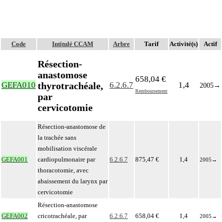
Code
Intitulé CCAM
Arbre
Tarif
Activité(s)
Actif
Résection-
anastomose
658,04 €
thyrotrachéale,
GEFA010
6.2.6.7
1,4
2005
→
Remboursement
par
cervicotomie
Résection-anastomose de
la trachée sans
mobilisation viscérale
GEFA001
cardiopulmonaire par
6.2.6.7
875,47 €
1,4
2005
→
thoracotomie, avec
abaissement du larynx par
cervicotomie
Résection-anastomose
GEFA002
cricotrachéale, par
6.2.6.7
658,04 €
1,4
2005
→