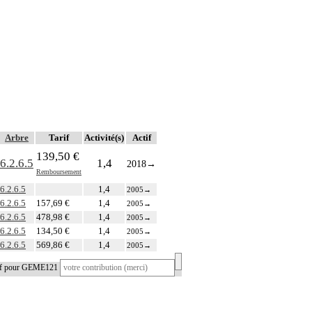
Arbre
Tarif
Activité(s)
Actif
139,50 €
6.2.6.5
1,4
2018
→
Remboursement
6.2.6.5
1,4
2005
→
6.2.6.5
157,69 €
1,4
2005
→
6.2.6.5
478,98 €
1,4
2005
→
6.2.6.5
134,50 €
1,4
2005
→
6.2.6.5
569,86 €
1,4
2005
→
tif pour GEME121