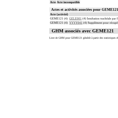
Acte
Acte incompatible
Actes et activités associées pour GEME1
Acte (activité)
GEME121 (4)
GELE001
(4) Intubation trachéale par f
GEME121 (4)
YYYY041
(4) Supplément pour récupér
GHM associés avec GEME121
Liste de GHM pour GEME121 générée à partir des statistiques d