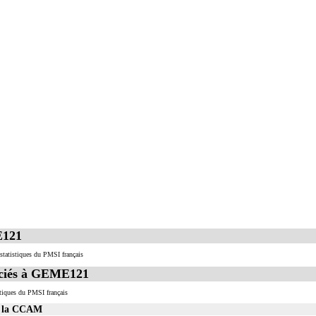
ge
e incluent l'évacuation de collection intrathoracique associée, la pose de drain pleural et/ou péric
 incluent l'évacuation de collection intrathoracique associée, la pose de drain pleural et/ou périca
E121
statistiques du PMSI français
ciés à GEME121
tiques du PMSI français
s la CCAM