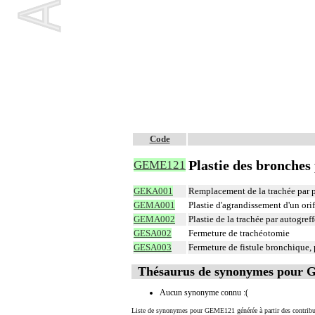
Code
Plastie des bronches
GEME121
GEKA001
Remplacement de la trachée par p
GEMA001
Plastie d'agrandissement d'un ori
GEMA002
Plastie de la trachée par autogre
GESA002
Fermeture de trachéotomie
GESA003
Fermeture de fistule bronchique,
Thésaurus de synonymes pour
Aucun synonyme connu :(
Liste de synonymes pour GEME121 générée à partir des contribu