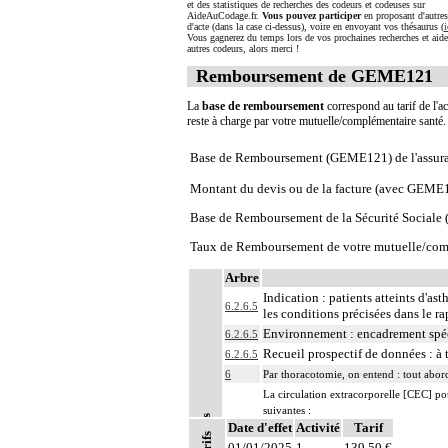
et des statistiques de recherches des codeurs et codeuses sur
AideAuCodage.fr.
Vous pouvez participer
en proposant d'autre
d'acte (dans la case ci-dessus), voire en envoyant vos thésaurus (
i
Vous gagnerez du temps lors de vos prochaines recherches et aide
autres codeurs, alors merci !
Remboursement de GEME121
La
base de remboursement
correspond au tarif de l'ac
reste à charge par votre mutuelle/complémentaire santé
Base de Remboursement (GEME121) de l'assur
Montant du devis ou de la facture (avec GEME
Base de Remboursement de la Sécurité Social
Taux de Remboursement de votre mutuelle/com
Arbre
Indication : patients atteints d'
6.2.6.5
les conditions précisées dans le r
Environnement : encadrement spéci
6.2.6.5
Recueil prospectif de données : à 
6.2.6.5
6
Par thoracotomie, on entend : tout abord
La circulation extracorporelle [CEC] pour 
suivantes :
Notes
Date d'effet
- décision de l'indication et choix de la
Activité
Tarif
- pose et ablation des canules
01/01/2025
1
139,50 €