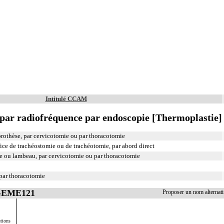
Intitulé CCAM
 par radiofréquence par endoscopie [Thermoplastie]
rothèse, par cervicotomie ou par thoracotomie
fice de trachéostomie ou de trachéotomie, par abord direct
ffe ou lambeau, par cervicotomie ou par thoracotomie
 par thoracotomie
 GEME121
Proposer un nom alterna
tions