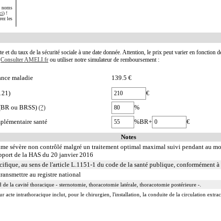
s noms
ci
) !
rez les
te et du taux de la sécurité sociale à une date donnée. Attention, le prix peut varier en fonction 
.
Consulter AMELI.fr
ou utiliser notre simulateur de remboursement :
ance maladie
139.5 €
121)
€
e (BR ou BRSS)
(?)
%
plémentaire santé
%BR+
€
Notes
asthme sévère non contrôlé malgré un traitement optimal maximal suivi pendant au 
apport de la HAS du 20 janvier 2016
fique, au sens de l'article L.1151-1 du code de la santé publique, conformément à 
transmettre au registre national
 de la cavité thoracique - sternotomie, thoracotomie latérale, thoracotomie postérieure -.
acte intrathoracique inclut, pour le chirurgien, l'installation, la conduite de la circulation extraco
 technique