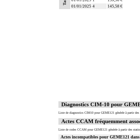
Tarifs
- choix du niveau d'hypothermie
6
01/01/2025
4
145,58 €
- choix du débit de CEC
- décision d'arrêt circulatoire
- définition des protocoles de remplissa
- décision de cardioplégie
- décision d'assistance circulatoire.
6
Les actes sur le thorax, par thoracoscopi
6
Les actes sur le thorax, par thoracotomie
Diagnostics CIM-10 pour GEM
Liste de diagnostics CIM10 pour GEME121 générée à partir des 
Actes CCAM fréquemment asso
Liste de codes CCAM pour GEME121 générée à partir des statis
Actes incompatibles pour GEME121 dan