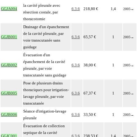
la cavité pleurale avec
GGJA004
6.3.6
218,80 €
1,4
2005
→
résection costale, par
thoracotomie
Drainage d'un épanchement
de la cavité pleurale, par
GGJB001
6.3.6
65,57 €
1
2005
→
voie transcutanée sans
guidage
Évacuation d'un
épanchement de la cavité
GGJB002
6.3.6
38,00 €
1
2005
→
pleurale, par voie
transcutanée sans guidage
Pose de plusieurs drains
thoraciques pour irrigation-
GGJB005
6.3.6
67,37 €
1
2005
→
lavage pleurale, par voie
transcutanée
Séance d'irrigation-lavage
GGJB006
6.3.6
33,50 €
1
2005
→
pleurale
Évacuation de collection
septique de la cavité
GGJC001
6.3.6
238,53 €
1,4
2005
→