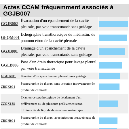
Actes CCAM fréquemment associés à
GGJB007
Évacuation d'un épanchement de la cavité
GGJB002
pleurale, par voie transcutanée sans guidage
Échographie transthoracique du médiastin, du
GFQM001
poumon et/ou de la cavité pleurale
Drainage d'un épanchement de la cavité
GGJB001
pleurale, par voie transcutanée sans guidage
Pose d'un drain thoracique pour lavage pleural,
GGLB006
par voie transcutanée
GGHB001
Ponction d'un épanchement pleural, sans guidage
Scanographie du thorax, sans injection intraveineuse de
ZBQK001
produit de contraste
Examen cytopathologique de l'étalement d'un
ZZQX128
prélèvement ou de plusieurs prélèvements non
différenciés de liquide de structure anatomique
Scanographie du thorax, avec injection intraveineuse de
ZBQH001
produit de contraste