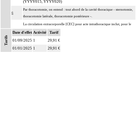
(YYYY015, YYYY020)
Par thoracotomie, on entend : tout abord de la cavité thoracique - sternotomie,
6
thoracotomie latérale, thoracotomie postérieure -.
La circulation extracorporelle [CEC] pour acte intrathoracique inclut, pour le
chirurgien, l'installation, la conduite de la circulation extracorporelle, et son
Date d'effet
Activité
Tarif
Tarifs
ablation. Elle inclut les responsabilités suivantes :
01/09/2025
1
29,91 €
- décision de l'indication et choix de la technique
01/01/2025
1
29,91 €
Notes
- pose et ablation des canules
6
- choix du niveau d'hypothermie
- choix du débit de CEC
- décision d'arrêt circulatoire
- définition des protocoles de remplissage
- décision de cardioplégie
- décision d'assistance circulatoire.
Les actes sur le thorax, par thoracoscopie incluent l'évacuation de collection
6
intrathoracique associée, la pose de drain pleural et/ou péricardique.
Les actes sur le thorax, par thoracotomie incluent l'évacuation de collection
6
intrathoracique associée, la pose de drain pleural et/ou péricardique.