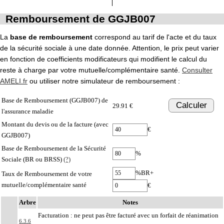
Remboursement de GGJB007
La
base de remboursement
correspond au tarif de l'acte et du taux
de la sécurité sociale à une date donnée. Attention, le prix peut varier
en fonction de coefficients modificateurs qui modifient le calcul du
reste à charge par votre mutuelle/complémentaire santé.
Consulter
AMELI.fr
ou utiliser notre simulateur de remboursement :
Base de Remboursement (GGJB007) de
Calculer
29.91 €
l'assurance maladie
Montant du devis ou de la facture (avec
€
GGJB007)
Base de Remboursement de la Sécurité
%
Sociale (BR ou BRSS)
(?)
%BR+
Taux de Remboursement de votre
mutuelle/complémentaire santé
€
Arbre
Notes
Facturation : ne peut pas être facturé avec un forfait de réanimation
6.3.6