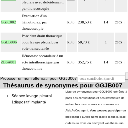
pleurale avec débridement,
par thoracoscopie
Évacuation d'un
GGJC002
hémothorax, par
6.3.6
238,53 €
1,4
2005
→
thoracoscopie
Pose d'un drain thoracique
GGLB006
pour lavage pleural, par
6.3.6
59,73 €
1
2005
→
voie transcutanée
Hémostase secondaire à un
ZBSA001
acte intrathoracique, par
6.3.6
352,75 €
1,4
2005
→
thoracotomie
Proposer un nom alternatif pour GGJB007
Thésaurus de synonymes pour GGJB007
Liste de synonymes pour GGJB007 générée à
Séance lavage pleural
partir des contributions et des statistiques de
1dispositif implanté
recherches des codeurs et codeuses sur
AideAuCodage.fr.
Vous pouvez participer
en
proposant d'autres noms d'acte (dans la case
ci-dessus), voire en envoyant vos thésaurus