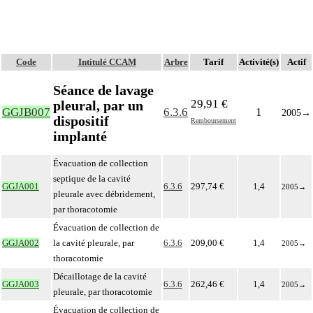
Code
Intitulé CCAM
Arbre
Tarif
Activité(s)
Actif
Séance de lavage
29,91 €
pleural, par un
GGJB007
6.3.6
1
2005
→
dispositif
Remboursement
implanté
Évacuation de collection
septique de la cavité
GGJA001
6.3.6
297,74 €
1,4
2005
→
pleurale avec débridement,
par thoracotomie
Évacuation de collection de
GGJA002
la cavité pleurale, par
6.3.6
209,00 €
1,4
2005
→
thoracotomie
Décaillotage de la cavité
GGJA003
6.3.6
262,46 €
1,4
2005
→
pleurale, par thoracotomie
Évacuation de collection de