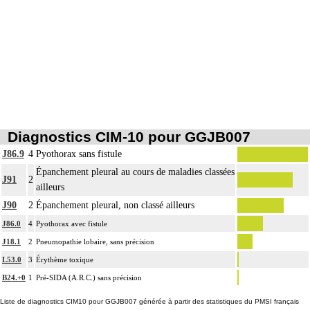
Diagnostics CIM-10 pour GGJB007
J86.9
4
Pyothorax sans fistule
Épanchement pleural au cours de maladies classées
J91
2
ailleurs
J90
2
Épanchement pleural, non classé ailleurs
J86.0
4
Pyothorax avec fistule
J18.1
2
Pneumopathie lobaire, sans précision
L53.0
3
Érythème toxique
B24.+0
1
Pré-SIDA (A.R.C.) sans précision
Liste de diagnostics CIM10 pour GGJB007 générée à partir des statistiques du PMSI français