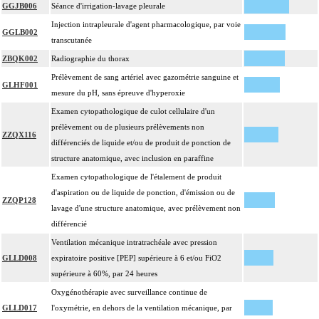
GGJB006
Séance d'irrigation-lavage pleurale
Injection intrapleurale d'agent pharmacologique, par voie
GGLB002
transcutanée
ZBQK002
Radiographie du thorax
Prélèvement de sang artériel avec gazométrie sanguine et
GLHF001
mesure du pH, sans épreuve d'hyperoxie
Examen cytopathologique de culot cellulaire d'un
prélèvement ou de plusieurs prélèvements non
ZZQX116
différenciés de liquide et/ou de produit de ponction de
structure anatomique, avec inclusion en paraffine
Examen cytopathologique de l'étalement de produit
d'aspiration ou de liquide de ponction, d'émission ou de
ZZQP128
lavage d'une structure anatomique, avec prélèvement non
différencié
Ventilation mécanique intratrachéale avec pression
GLLD008
expiratoire positive [PEP] supérieure à 6 et/ou FiO2
supérieure à 60%, par 24 heures
Oxygénothérapie avec surveillance continue de
GLLD017
l'oxymétrie, en dehors de la ventilation mécanique, par