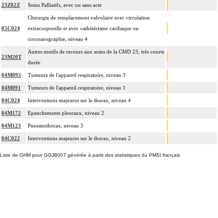
23Z02Z
Soins Palliatifs, avec ou sans acte
Chirurgie de remplacement valvulaire avec circulation
05C024
extracorporelle et avec cathétérisme cardiaque ou
coronarographie, niveau 4
Autres motifs de recours aux soins de la CMD 23, très courte
23M20T
durée
04M093
Tumeurs de l'appareil respiratoire, niveau 3
04M091
Tumeurs de l'appareil respiratoire, niveau 1
04C024
Interventions majeures sur le thorax, niveau 4
04M172
Epanchements pleuraux, niveau 2
04M123
Pneumothorax, niveau 3
04C022
Interventions majeures sur le thorax, niveau 2
Liste de GHM pour GGJB007 générée à partir des statistiques du PMSI français