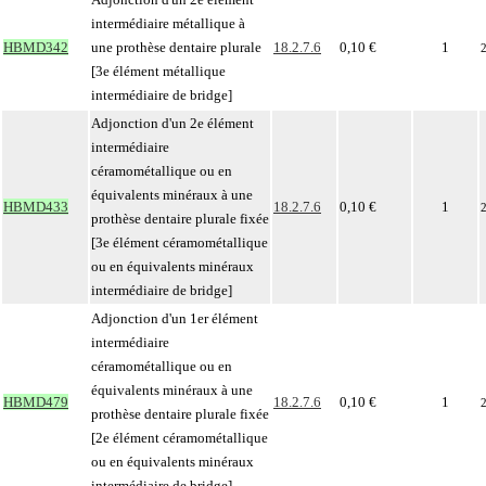
intermédiaire métallique à
HBMD342
une prothèse dentaire plurale
18.2.7.6
0,10 €
1
[3e élément métallique
intermédiaire de bridge]
Adjonction d'un 2e élément
intermédiaire
céramométallique ou en
équivalents minéraux à une
HBMD433
18.2.7.6
0,10 €
1
prothèse dentaire plurale fixée
[3e élément céramométallique
ou en équivalents minéraux
intermédiaire de bridge]
Adjonction d'un 1er élément
intermédiaire
céramométallique ou en
équivalents minéraux à une
HBMD479
18.2.7.6
0,10 €
1
prothèse dentaire plurale fixée
[2e élément céramométallique
ou en équivalents minéraux
intermédiaire de bridge]