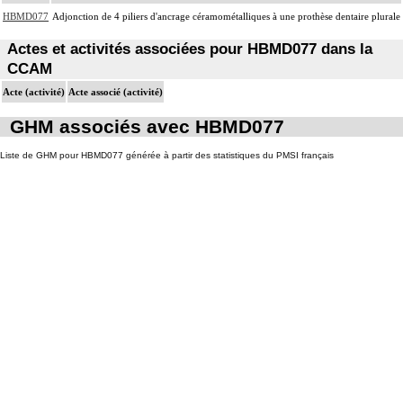
HBMD077
Adjonction de 4 piliers d'ancrage céramométalliques à une prothèse dentaire plurale
Actes et activités associées pour HBMD077 dans la
CCAM
Acte (activité)
Acte associé (activité)
GHM associés avec HBMD077
Liste de GHM pour HBMD077 générée à partir des statistiques du PMSI français