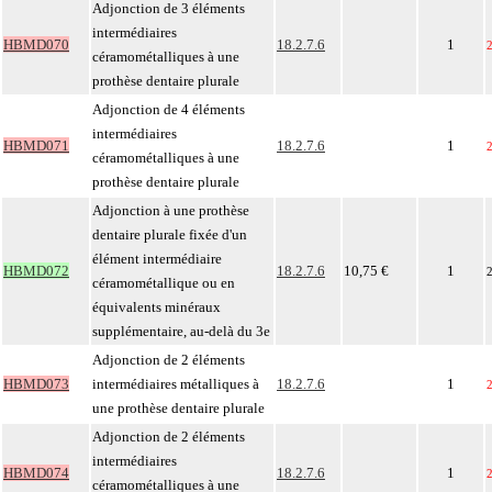
Adjonction de 3 éléments
intermédiaires
HBMD070
18.2.7.6
1
céramométalliques à une
prothèse dentaire plurale
Adjonction de 4 éléments
intermédiaires
HBMD071
18.2.7.6
1
céramométalliques à une
prothèse dentaire plurale
Adjonction à une prothèse
dentaire plurale fixée d'un
élément intermédiaire
HBMD072
18.2.7.6
10,75 €
1
céramométallique ou en
équivalents minéraux
supplémentaire, au-delà du 3e
Adjonction de 2 éléments
HBMD073
intermédiaires métalliques à
18.2.7.6
1
une prothèse dentaire plurale
Adjonction de 2 éléments
intermédiaires
HBMD074
18.2.7.6
1
céramométalliques à une