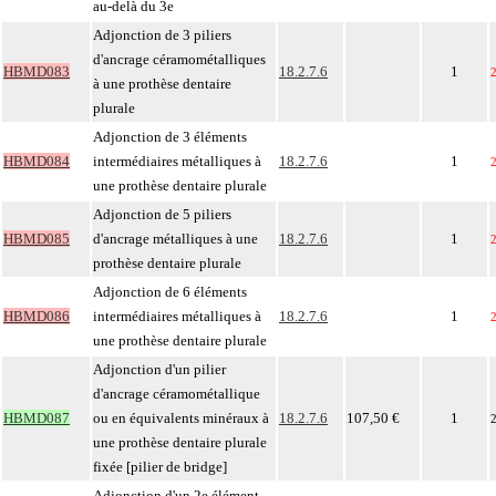
au-delà du 3e
Adjonction de 3 piliers
d'ancrage céramométalliques
HBMD083
18.2.7.6
1
à une prothèse dentaire
plurale
Adjonction de 3 éléments
HBMD084
intermédiaires métalliques à
18.2.7.6
1
une prothèse dentaire plurale
Adjonction de 5 piliers
HBMD085
d'ancrage métalliques à une
18.2.7.6
1
prothèse dentaire plurale
Adjonction de 6 éléments
HBMD086
intermédiaires métalliques à
18.2.7.6
1
une prothèse dentaire plurale
Adjonction d'un pilier
d'ancrage céramométallique
HBMD087
ou en équivalents minéraux à
18.2.7.6
107,50 €
1
une prothèse dentaire plurale
fixée [pilier de bridge]
Adjonction d'un 2e élément