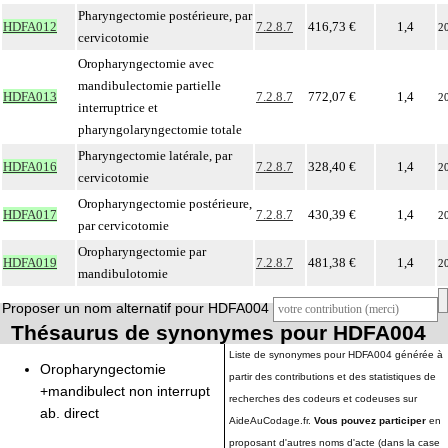
Pharyngectomie postérieure, par
HDFA012
7.2.8.7
416,73 €
1,4
2
cervicotomie
Oropharyngectomie avec
mandibulectomie partielle
HDFA013
7.2.8.7
772,07 €
1,4
2
interruptrice et
pharyngolaryngectomie totale
Pharyngectomie latérale, par
HDFA016
7.2.8.7
328,40 €
1,4
2
cervicotomie
Oropharyngectomie postérieure,
HDFA017
7.2.8.7
430,39 €
1,4
2
par cervicotomie
Oropharyngectomie par
HDFA019
7.2.8.7
481,38 €
1,4
2
mandibulotomie
Proposer un nom alternatif pour HDFA004
Thésaurus de synonymes pour HDFA004
Liste de synonymes pour HDFA004 générée à
Oropharyngectomie
partir des contributions et des statistiques de
+mandibulect non interrupt
recherches des codeurs et codeuses sur
ab. direct
AideAuCodage.fr.
Vous pouvez participer
en
proposant d'autres noms d'acte (dans la case