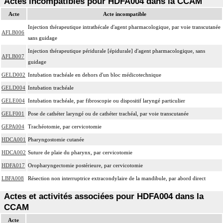
Actes incompatibles pour HDFA004 dans la CCAM
Acte
Acte incompatible
Injection thérapeutique intrathécale d'agent pharmacologique, par voie transcutanée
AFLB006
sans guidage
Injection thérapeutique péridurale [épidurale] d'agent pharmacologique, sans
AFLB007
guidage
GELD002
Intubation trachéale en dehors d'un bloc médicotechnique
GELD004
Intubation trachéale
GELE004
Intubation trachéale, par fibroscopie ou dispositif laryngé particulier
GELF001
Pose de cathéter laryngé ou de cathéter trachéal, par voie transcutanée
GEPA004
Trachéotomie, par cervicotomie
HDCA001
Pharyngostomie cutanée
HDCA002
Suture de plaie du pharynx, par cervicotomie
HDFA017
Oropharyngectomie postérieure, par cervicotomie
LBFA008
Résection non interruptrice extracondylaire de la mandibule, par abord direct
Actes et activités associées pour HDFA004 dans la
CCAM
Acte