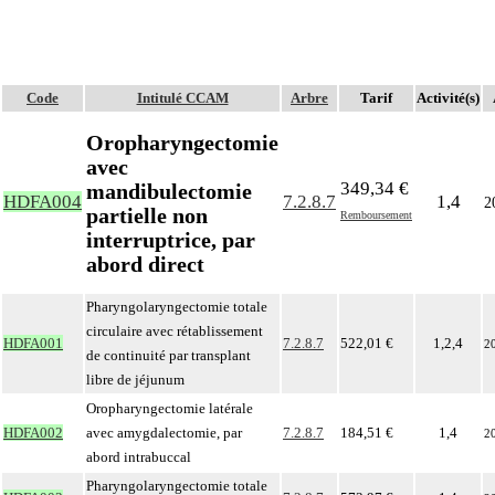
Code
Intitulé CCAM
Arbre
Tarif
Activité(s)
Oropharyngectomie
avec
349,34 €
mandibulectomie
HDFA004
7.2.8.7
1,4
2
partielle non
Remboursement
interruptrice, par
abord direct
Pharyngolaryngectomie totale
circulaire avec rétablissement
HDFA001
7.2.8.7
522,01 €
1,2,4
2
de continuité par transplant
libre de jéjunum
Oropharyngectomie latérale
HDFA002
avec amygdalectomie, par
7.2.8.7
184,51 €
1,4
2
abord intrabuccal
Pharyngolaryngectomie totale