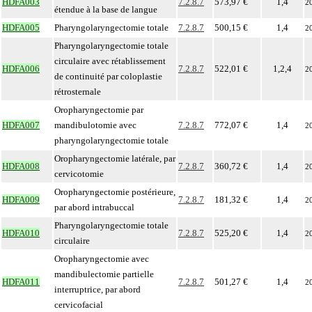
HDFA003
7.2.8.7
573,97 €
1,4
2
étendue à la base de langue
HDFA005
Pharyngolaryngectomie totale
7.2.8.7
500,15 €
1,4
2
Pharyngolaryngectomie totale
circulaire avec rétablissement
HDFA006
7.2.8.7
522,01 €
1,2,4
2
de continuité par coloplastie
rétrosternale
Oropharyngectomie par
HDFA007
mandibulotomie avec
7.2.8.7
772,07 €
1,4
2
pharyngolaryngectomie totale
Oropharyngectomie latérale, par
HDFA008
7.2.8.7
360,72 €
1,4
2
cervicotomie
Oropharyngectomie postérieure,
HDFA009
7.2.8.7
181,32 €
1,4
2
par abord intrabuccal
Pharyngolaryngectomie totale
HDFA010
7.2.8.7
525,20 €
1,4
2
circulaire
Oropharyngectomie avec
mandibulectomie partielle
HDFA011
7.2.8.7
501,27 €
1,4
2
interruptrice, par abord
cervicofacial