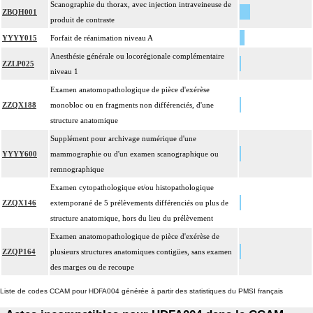
Scanographie du thorax, avec injection intraveineuse de
ZBQH001
produit de contraste
YYYY015
Forfait de réanimation niveau A
Anesthésie générale ou locorégionale complémentaire
ZZLP025
niveau 1
Examen anatomopathologique de pièce d'exérèse
ZZQX188
monobloc ou en fragments non différenciés, d'une
structure anatomique
Supplément pour archivage numérique d'une
YYYY600
mammographie ou d'un examen scanographique ou
remnographique
Examen cytopathologique et/ou histopathologique
ZZQX146
extemporané de 5 prélèvements différenciés ou plus de
structure anatomique, hors du lieu du prélèvement
Examen anatomopathologique de pièce d'exérèse de
ZZQP164
plusieurs structures anatomiques contigües, sans examen
des marges ou de recoupe
Liste de codes CCAM pour HDFA004 générée à partir des statistiques du PMSI français