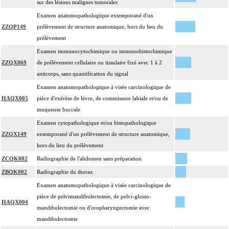
sur des lésions malignes tumorales
Examen anatomopathologique extemporané d'un
ZZQP149
prélèvement de structure anatomique, hors du lieu du
prélèvement
Examen immunocytochimique ou immunohistochimique
ZZQX069
de prélèvement cellulaire ou tissulaire fixé avec 1 à 2
anticorps, sans quantification du signal
Examen anatomopathologique à visée carcinologique de
HAQX005
pièce d'exérèse de lèvre, de commissure labiale et/ou de
muqueuse buccale
Examen cytopathologique et/ou histopathologique
ZZQX149
extemporané d'un prélèvement de structure anatomique,
hors du lieu du prélèvement
ZCQK002
Radiographie de l'abdomen sans préparation
ZBQK002
Radiographie du thorax
Examen anatomopathologique à visée carcinologique de
pièce de pelvimandibulectomie, de pelvi-glosso-
HAQX004
mandibulectomie ou d'oropharyngectomie avec
mandibulectomie