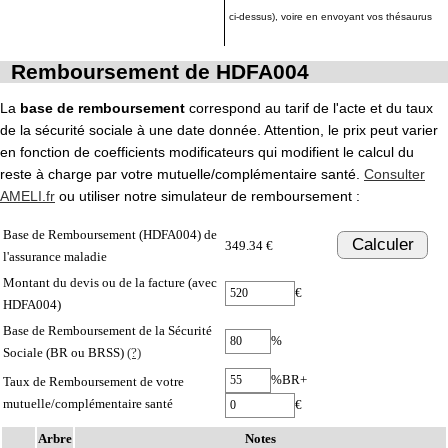
ci-dessus), voire en envoyant vos thésaurus
Remboursement de HDFA004
La
base de remboursement
correspond au tarif de l'acte et du taux
de la sécurité sociale à une date donnée. Attention, le prix peut varier
en fonction de coefficients modificateurs qui modifient le calcul du
reste à charge par votre mutuelle/complémentaire santé.
Consulter
AMELI.fr
ou utiliser notre simulateur de remboursement :
Base de Remboursement (HDFA004) de
Calculer
349.34 €
l'assurance maladie
Montant du devis ou de la facture (avec
€
HDFA004)
Base de Remboursement de la Sécurité
%
Sociale (BR ou BRSS)
(?)
%BR+
Taux de Remboursement de votre
mutuelle/complémentaire santé
€
Arbre
Notes