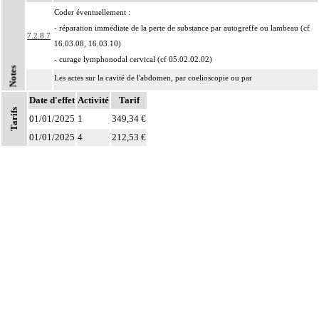
Coder éventuellement :
- réparation immédiate de la perte de substance par autogreffe ou lambeau (cf
7.2.8.7
16.03.08, 16.03.10)
- curage lymphonodal cervical (cf 05.02.02.02)
Notes
Les actes sur la cavité de l'abdomen, par coelioscopie ou par
7
rétropéritonéoscopie incluent l'évacuation de collection intraabdominale
Date d'effet
Activité
Tarif
associée, la toilette péritonéale et/ou la pose de drain.
Tarifs
01/01/2025
1
349,34 €
Les actes sur la cavité de l'abdomen, par abord direct incluent l'évacuation de
01/01/2025
4
212,53 €
7
collection intraabdominale associée, la toilette péritonéale et/ou la pose de
drain.