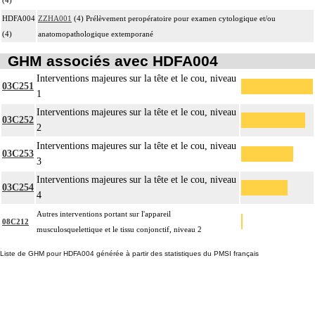
HDFA004
ZZHA001
(4) Prélèvement peropératoire pour examen cytologique et/ou
(4)
anatomopathologique extemporané
GHM associés avec HDFA004
Interventions majeures sur la tête et le cou, niveau
03C251
1
Interventions majeures sur la tête et le cou, niveau
03C252
2
Interventions majeures sur la tête et le cou, niveau
03C253
3
Interventions majeures sur la tête et le cou, niveau
03C254
4
Autres interventions portant sur l'appareil
08C212
musculosquelettique et le tissu conjonctif, niveau 2
Liste de GHM pour HDFA004 générée à partir des statistiques du PMSI français