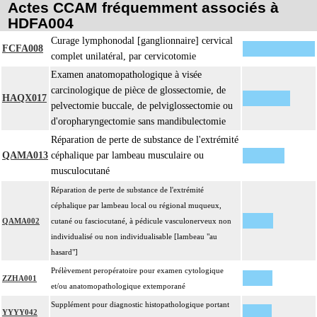
Actes CCAM fréquemment associés à
HDFA004
Curage lymphonodal [ganglionnaire] cervical
FCFA008
complet unilatéral, par cervicotomie
Examen anatomopathologique à visée
carcinologique de pièce de glossectomie, de
HAQX017
pelvectomie buccale, de pelviglossectomie ou
d'oropharyngectomie sans mandibulectomie
Réparation de perte de substance de l'extrémité
QAMA013
céphalique par lambeau musculaire ou
musculocutané
Réparation de perte de substance de l'extrémité
céphalique par lambeau local ou régional muqueux,
QAMA002
cutané ou fasciocutané, à pédicule vasculonerveux non
individualisé ou non individualisable [lambeau "au
hasard"]
Prélèvement peropératoire pour examen cytologique
ZZHA001
et/ou anatomopathologique extemporané
Supplément pour diagnostic histopathologique portant
YYYY042