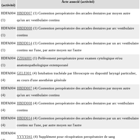
Acte associé (activité)
(activité)
HDFA004
HBDD007
(1) Contention peropératoire des arcades dentaires par moyen autre
(1)
qu'un arc vestibulaire continu
HDFA004
HBDD008
(1) Contention peropératoire des arcades dentaires par arc vestibulaire
(1)
continu
HDFA004
HBDD014
(1) Contention peropératoire des arcades dentaires par un arc vestibulaire
(1)
continu sur l'une, par autre moyen sur l'autre
HDFA004
ZZHA001
(1) Prélèvement peropératoire pour examen cytologique et/ou
(1)
anatomopathologique extemporané
HDFA004
GELE001
(4) Intubation trachéale par fibroscopie ou dispositif laryngé particulier,
(4)
au cours d'une anesthésie générale
HDFA004
HBDD007
(4) Contention peropératoire des arcades dentaires par moyen autre
(4)
qu'un arc vestibulaire continu
HDFA004
HBDD008
(4) Contention peropératoire des arcades dentaires par arc vestibulaire
(4)
continu
HDFA004
HBDD014
(4) Contention peropératoire des arcades dentaires par un arc vestibulaire
(4)
continu sur l'une, par autre moyen sur l'autre
HDFA004
YYYY041
(4) Supplément pour récupération peropératoire de sang
(4)