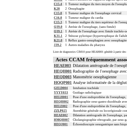
C15.4
1
Tumeur maligne du tiers moyen de l'oesoph
K20
2
Oesophagite
C15.0
1
Tumeur maligne de l'oesophage cervical
C16.0
1
Tumeur maligne du cardia
C15.3
1
Tumeur maligne du tiers supérieur de l'oeso
Q39.0
1
Atrésie de l'oesophage, (sans fistule)
Q39.1
1
Atrésie de l'oesophage avec fistule trachéo-
K31.1
2
Sténose pylorique (hypertrophique de l'adult
K21.0
1
Reflux gastro-oesophagien avec oesophagite
J39.2
1
Autres maladies du pharynx
Liste de diagnostics CIM10 pour HEAH001 générée à partir des s
Actes CCAM fréquemment asso
HEAE003
Dilatation antérograde de l'oesop
HEQH001
Radiographie de l'oesophage avec 
HEQD003
Manométrie oesophagienne
HQQP001
Analyse informatisée de la déglut
GELD004
Intubation trachéale
YYYY033
Guidage radiologique
HELH001
Pose d'une endoprothèse de l'oesophage,
HEQH002
Radiographie oeso-gastro-duodénale avec 
HELE002
Pose d'une endoprothèse de l'oesophage,
ZZLP025
Anesthésie générale ou locorégionale co
HEAE002
Dilatation antérograde de l'oesophage, p
HMQH007
Cholangiographie rétrograde, par oeso-
HEQJ001
Échoendoscopie oesogastrique sans biops