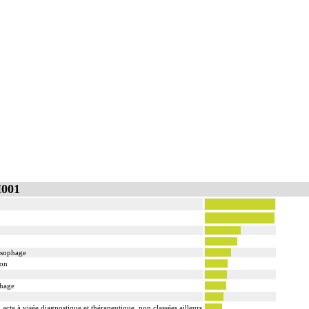
H001
oesophage
ion
phage
n acte à visée diagnostique et thérapeutique, non classées ailleurs