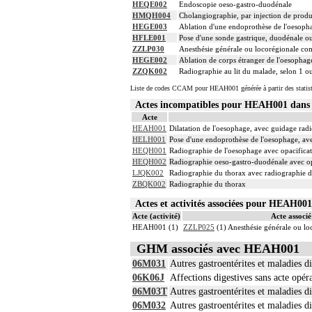
HEQE002
Endoscopie oeso-gastro-duodénale
HMQH004
Cholangiographie, par injection de produi
HEGE003
Ablation d'une endoprothèse de l'oesoph
HFLE001
Pose d'une sonde gastrique, duodénale o
ZZLP030
Anesthésie générale ou locorégionale co
HEGE002
Ablation de corps étranger de l'oesopha
ZZQK002
Radiographie au lit du malade, selon 1 o
Liste de codes CCAM pour HEAH001 générée à partir des statis
Actes incompatibles pour HEAH001 dan
Acte
HEAH001
Dilatation de l'oesophage, avec guidage rad
HELH001
Pose d'une endoprothèse de l'oesophage, av
HEQH001
Radiographie de l'oesophage avec opacificat
HEQH002
Radiographie oeso-gastro-duodénale avec opa
LJQK002
Radiographie du thorax avec radiographie d
ZBQK002
Radiographie du thorax
Actes et activités associées pour HEAH0
Acte (activité)
Acte associé 
HEAH001 (1)
ZZLP025
(1) Anesthésie générale ou l
GHM associés avec HEAH001
06M031
Autres gastroentérites et maladies d
06K06J
Affections digestives sans acte opé
06M03T
Autres gastroentérites et maladies di
06M032
Autres gastroentérites et maladies d