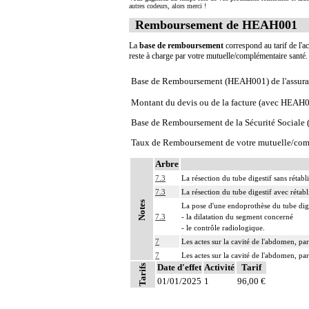
autres codeurs, alors merci !
Remboursement de HEAH001
La
base de remboursement
correspond au tarif de l'ac
reste à charge par votre mutuelle/complémentaire santé
Base de Remboursement (HEAH001) de l'assura
Montant du devis ou de la facture (avec HEAH
Base de Remboursement de la Sécurité Social
Taux de Remboursement de votre mutuelle/com
Arbre
7.3
La résection du tube digestif sans rétab
7.3
La résection du tube digestif avec rétabl
Notes
La pose d'une endoprothèse du tube dige
7.3
- la dilatation du segment concerné
- le contrôle radiologique.
7
Les actes sur la cavité de l'abdomen, par
7
Les actes sur la cavité de l'abdomen, par
Date d'effet
Activité
Tarif
Tarifs
01/01/2025
1
96,00 €