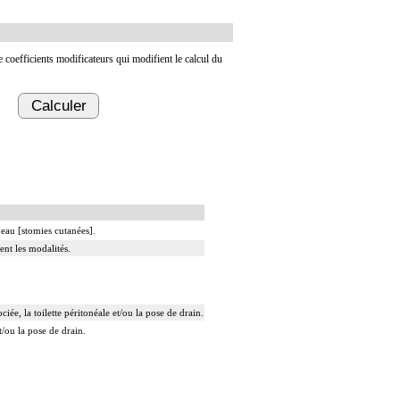
de coefficients modificateurs qui modifient le calcul du
Calculer
peau [stomies cutanées].
ent les modalités.
ée, la toilette péritonéale et/ou la pose de drain.
t/ou la pose de drain.