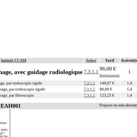
Intitulé CCAM
Arbre
Tarif
Activité(s
96,00 €
phage, avec guidage radiologique
7.3.1.1
1
Remboursement
age, par endoscopie rigide
7.3.1.1
146,67 €
1,4
hage, par endoscopie rigide
7.3.1.1
96,00 €
1,4
hage, par fibroscopie
7.3.1.1
123,25 €
1,4
 HEAH001
Proposer un nom alterna
tions
s noms
ci
) !
rez les