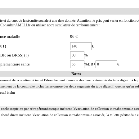
te et du taux de la sécurité sociale à une date donnée. Attention, le prix peut varier en fonction 
.
Consulter AMELI.fr
ou utiliser notre simulateur de remboursement :
nce maladie
96 €
001)
€
e (BR ou BRSS)
(?)
%
plémentaire santé
%BR+
€
Notes
lissement de la continuité inclut l'abouchement d'une ou des deux extrémités du tube digestif à la 
issement de la continuité inclut l'anastomose des deux segments du tube digestif, quelles qu'en soi
stif inclut
 coelioscopie ou par rétropéritonéoscopie incluent l'évacuation de collection intraabdominale associ
 abord direct incluent l'évacuation de collection intraabdominale associée, la toilette péritonéale e