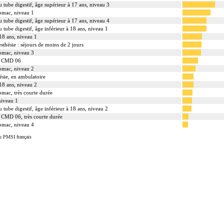
u tube digestif, âge supérieur à 17 ans, niveau 3
tomac, niveau 1
u tube digestif, âge supérieur à 17 ans, niveau 4
u tube digestif, âge inférieur à 18 ans, niveau 1
 18 ans, niveau 1
sthésie : séjours de moins de 2 jours
tomac, niveau 3
la CMD 06
tomac, niveau 2
ésie, en ambulatoire
 18 ans, niveau 2
omac, très courte durée
niveau 1
u tube digestif, âge inférieur à 18 ans, niveau 2
a CMD 06, très courte durée
tomac, niveau 4
u PMSI français