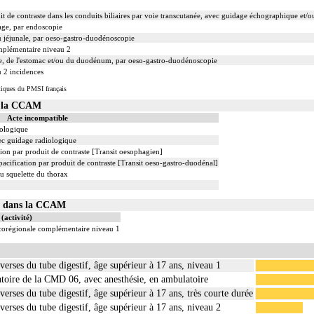
t de contraste dans les conduits biliaires par voie transcutanée, avec guidage échographique et/
age, par endoscopie
u jéjunale, par oeso-gastro-duodénoscopie
mplémentaire niveau 2
ge, de l'estomac et/ou du duodénum, par oeso-gastro-duodénoscopie
u 2 incidences
tiques du PMSI français
s la CCAM
Acte incompatible
iologique
ec guidage radiologique
ion par produit de contraste [Transit oesophagien]
cification par produit de contraste [Transit oeso-gastro-duodénal]
u squelette du thorax
01 dans la CCAM
(activité)
ocorégionale complémentaire niveau 1
iverses du tube digestif, âge supérieur à 17 ans, niveau 1
ratoire de la CMD 06, avec anesthésie, en ambulatoire
verses du tube digestif, âge supérieur à 17 ans, très courte durée
iverses du tube digestif, âge supérieur à 17 ans, niveau 2