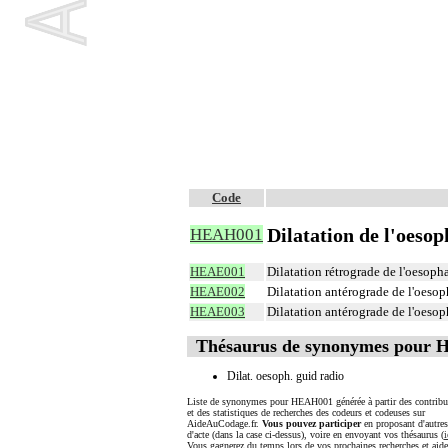
Code
Dilatation de l'oeso
HEAH001
HEAE001
Dilatation rétrograde de l'oesoph
HEAE002
Dilatation antérograde de l'oesop
HEAE003
Dilatation antérograde de l'oesop
Thésaurus de synonymes pour
Dilat. oesoph. guid radio
Liste de synonymes pour HEAH001 générée à partir des contribu
et des statistiques de recherches des codeurs et codeuses sur
AideAuCodage.fr.
Vous pouvez participer
en proposant d'autre
d'acte (dans la case ci-dessus), voire en envoyant vos thésaurus (
i
Vous gagnerez du temps lors de vos prochaines recherches et aide