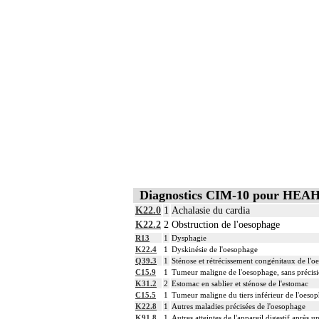
Diagnostics CIM-10 pour HEA
K22.0
1
Achalasie du cardia
K22.2
2
Obstruction de l'oesophage
R13
1
Dysphagie
K22.4
1
Dyskinésie de l'oesophage
Q39.3
1
Sténose et rétrécissement congénitaux de l'
C15.9
1
Tumeur maligne de l'oesophage, sans précis
K31.2
2
Estomac en sablier et sténose de l'estomac
C15.5
1
Tumeur maligne du tiers inférieur de l'oeso
K22.8
1
Autres maladies précisées de l'oesophage
K91.8
1
Autres atteintes de l'appareil digestif après u