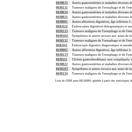
06M033
Autres gastroentérites et maladies diverses d
06M131
Tumeurs malignes de l'oesophage et de l'es
06M034
Autres gastroentérites et maladies diverses d
06M021
Autres gastroentérites et maladies diverses d
06M081
Autres affections digestives, âge inférieur à
06K02Z
Endoscopies digestives thérapeutiques et ane
06M133
Tumeurs malignes de l'oesophage et de l'es
06M18Z
Symptômes et autres recours aux soins de 
06M132
Tumeurs malignes de l'oesophage et de l'es
06K04J
Endoscopie digestive diagnostique et anesth
06M082
Autres affections digestives, âge inférieur à
06M13T
Tumeurs malignes de l'oesophage et de l'est
06M111
Ulcères gastroduodénaux non compliqués, 
06M022
Autres gastroentérites et maladies diverses d
06M18T
Symptômes et autres recours aux soins de l
06M134
Tumeurs malignes de l'oesophage et de l'es
Liste de GHM pour HEAH001 générée à partir des statistiques d