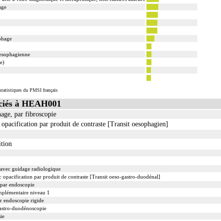
age
phage
oesophagienne
e)
tatistiques du PMSI français
ciés à HEAH001
hage, par fibroscopie
opacification par produit de contraste [Transit oesophagien]
ition
 avec guidage radiologique
opacification par produit de contraste [Transit oeso-gastro-duodénal]
 par endoscopie
mplémentaire niveau 1
ar endoscopie rigide
gastro-duodénoscopie
ie