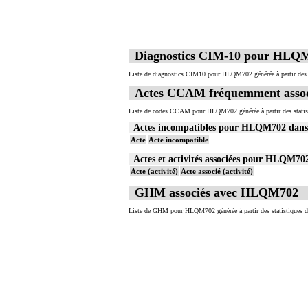
7.1.3
Toute échographie de l'abdomen inclut l
7.1.3
A l'exclusion de : échographie et/ou éc
7
Les actes sur la cavité de l'abdomen, par
7
Les actes sur la cavité de l'abdomen, par
Diagnostics CIM-10 pour HLQ
Liste de diagnostics CIM10 pour HLQM702 générée à partir des 
Actes CCAM fréquemment asso
Liste de codes CCAM pour HLQM702 générée à partir des statis
Actes incompatibles pour HLQM702 dan
Acte
Acte incompatible
Actes et activités associées pour HLQM7
Acte (activité)
Acte associé (activité)
GHM associés avec HLQM702
Liste de GHM pour HLQM702 générée à partir des statistiques 