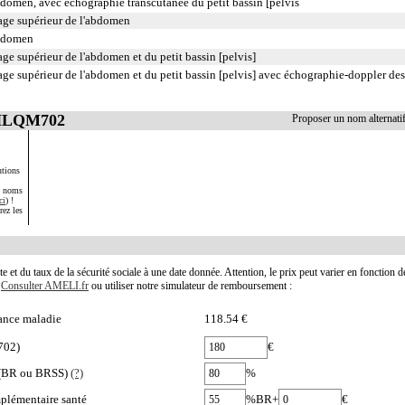
domen, avec échographie transcutanée du petit bassin [pelvis
age supérieur de l'abdomen
abdomen
ge supérieur de l'abdomen et du petit bassin [pelvis]
age supérieur de l'abdomen et du petit bassin [pelvis] avec échographie-doppler des
 HLQM702
Proposer un nom alterna
utions
s noms
ci
) !
rez les
te et du taux de la sécurité sociale à une date donnée. Attention, le prix peut varier en fonction 
.
Consulter AMELI.fr
ou utiliser notre simulateur de remboursement :
ance maladie
118.54 €
702)
€
e (BR ou BRSS)
(?)
%
plémentaire santé
%BR+
€