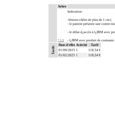
Arbre
Indication :
-lésions cibles de plus de 1 cm (
- le patient présente une contre-i
- le délai d¿accès à l¿IRM avec p
- l¿IRM avec produit de contraste 
7.1.3
Date d'effet
Activité
Tarif
Tarifs
01/09/2025
1
118,54 €
- lésions cibles de plus d¿1cm (
01/02/2025
1
118,54 €
- présentant à l¿IRM ou au scanne
examen complet mais de qualité ins
Notes
- en cas de contre-indication à l¿
Environnement : mise en oeuvre en 
- du 16 février 2023 « Indications
7.1.3
- du 10 octobre 2024 « Indication
antécédent de CHC) »
7.1.3
Par échographie de l'étage supérieur de l
7.1.3
Par échographie du petit bassin [pelvis]
7.1.3
Par échographie de l'abdomen, on entend : 