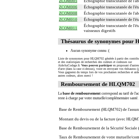
ZCQM005
Échographie transcutanée de l'ab
ZCQM006
Échographie transcutanée de l'ét
ZCQM008
Échographie transcutanée de l'
ZCQM010
Échographie transcutanée de l'éta
Échographie transcutanée de l'ét
ZCQM011
vaisseaux digestifs
Thésaurus de synonymes pour
Aucun synonyme connu :(
Liste de synonymes pour HLQM702 générée à partir des contrib
et des statistiques de recherches des codeurs et codeuses sur
AideAuCodage.fr.
Vous pouvez participer
en proposant d'autre
d'acte (dans la case ci-dessus), voire en envoyant vos thésaurus (
i
Vous gagnerez du temps lors de vos prochaines recherches et aide
autres codeurs, alors merci !
Remboursement de HLQM702
La
base de remboursement
correspond au tarif de l'ac
reste à charge par votre mutuelle/complémentaire santé
Base de Remboursement (HLQM702) de l'assur
Montant du devis ou de la facture (avec HLQM
Base de Remboursement de la Sécurité Social
Taux de Remboursement de votre mutuelle/com