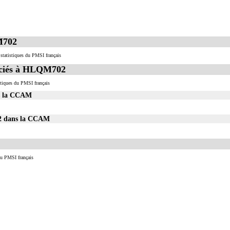
'échographie de la cavité péritonéale pour recherche d'épanchement.
hographie-doppler de contrôle ou surveillance de pathologie (chapitre19)
 coelioscopie ou par rétropéritonéoscopie incluent l'évacuation de collection intraabdominale associ
 abord direct incluent l'évacuation de collection intraabdominale associée, la toilette péritonéale e
M702
statistiques du PMSI français
ciés à HLQM702
tiques du PMSI français
s la CCAM
02 dans la CCAM
du PMSI français