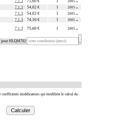
7.1.3
75,60 €
1
2005
→
7.1.3
54,02 €
1
2005
→
7.1.3
54,02 €
1
2005
→
7.1.3
74,10 €
1
2005
→
7.1.3
75,60 €
1
2005
→
tif pour HLQM702
de coefficients modificateurs qui modifient le calcul du
Calculer