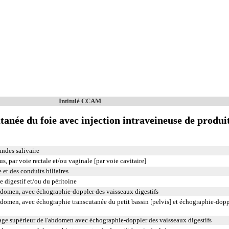
Intitulé CCAM
anée du foie avec injection intraveineuse de produi
ndes salivaire
s, par voie rectale et/ou vaginale [par voie cavitaire]
et des conduits biliaires
 digestif et/ou du péritoine
bdomen, avec échographie-doppler des vaisseaux digestifs
domen, avec échographie transcutanée du petit bassin [pelvis] et échographie-dopp
age supérieur de l'abdomen avec échographie-doppler des vaisseaux digestifs