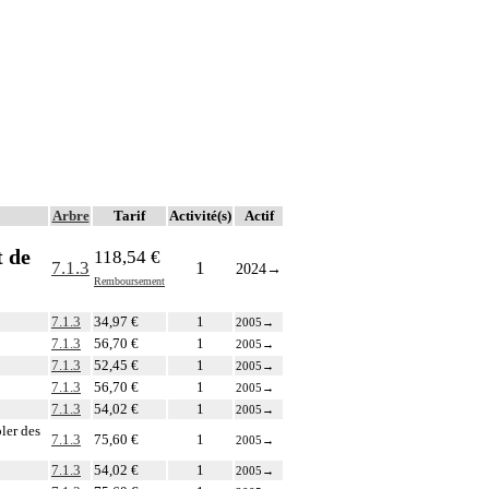
Arbre
Tarif
Activité(s)
Actif
t de
118,54 €
7.1.3
1
2024
→
Remboursement
7.1.3
34,97 €
1
2005
→
7.1.3
56,70 €
1
2005
→
7.1.3
52,45 €
1
2005
→
7.1.3
56,70 €
1
2005
→
7.1.3
54,02 €
1
2005
→
ler des
7.1.3
75,60 €
1
2005
→
7.1.3
54,02 €
1
2005
→