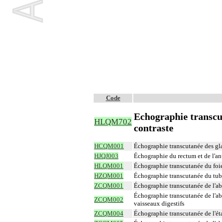
Code
Echographie transcut
HLQM702
contraste
HCQM001
Échographie transcutanée des gla
HJQJ003
Échographie du rectum et de l'anu
HLQM001
Échographie transcutanée du foie 
HZQM001
Échographie transcutanée du tube
ZCQM001
Échographie transcutanée de l'a
Échographie transcutanée de l'ab
ZCQM002
vaisseaux digestifs
ZCQM004
Échographie transcutanée de l'ét