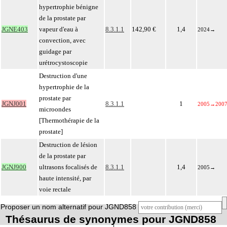
hypertrophie bénigne
de la prostate par
JGNE403
vapeur d'eau à
8.3.1.1
142,90 €
1,4
2024
→
convection, avec
guidage par
urétrocystoscopie
Destruction d'une
hypertrophie de la
prostate par
JGNJ001
8.3.1.1
1
2005
→
200
microondes
[Thermothérapie de la
prostate]
Destruction de lésion
de la prostate par
JGNJ900
ultrasons focalisés de
8.3.1.1
1,4
2005
→
haute intensité, par
voie rectale
Proposer un nom alternatif pour JGND858
Thésaurus de synonymes pour JGND858