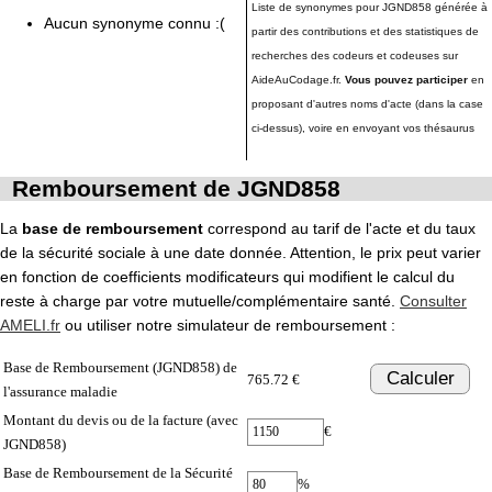
Liste de synonymes pour JGND858 générée à
Aucun synonyme connu :(
partir des contributions et des statistiques de
recherches des codeurs et codeuses sur
AideAuCodage.fr.
Vous pouvez participer
en
proposant d'autres noms d'acte (dans la case
ci-dessus), voire en envoyant vos thésaurus
Remboursement de JGND858
La
base de remboursement
correspond au tarif de l'acte et du taux
de la sécurité sociale à une date donnée. Attention, le prix peut varier
en fonction de coefficients modificateurs qui modifient le calcul du
reste à charge par votre mutuelle/complémentaire santé.
Consulter
AMELI.fr
ou utiliser notre simulateur de remboursement :
Base de Remboursement (JGND858) de
Calculer
765.72 €
l'assurance maladie
Montant du devis ou de la facture (avec
€
JGND858)
Base de Remboursement de la Sécurité
%