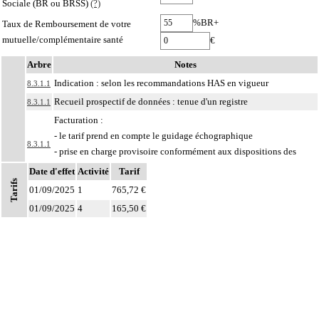
Sociale (BR ou BRSS)
(?)
%BR+
Taux de Remboursement de votre
mutuelle/complémentaire santé
€
Arbre
Notes
Indication : selon les recommandations HAS en vigueur
8.3.1.1
Recueil prospectif de données : tenue d'un registre
8.3.1.1
Facturation :
- le tarif prend en compte le guidage échographique
8.3.1.1
- prise en charge provisoire conformément aux dispositions des
articles L.162-1-7 et D.162-25-1 du code de la sécurité sociale
Notes
Date d'effet
Activité
Tarif
Tarifs
8
À l'exclusion de : actes concernant la procréation et la grossesse (cf chapitre 09)
01/09/2025
1
765,72 €
Les actes sur la cavité de l'abdomen, par coelioscopie ou par
01/09/2025
4
165,50 €
8
rétropéritonéoscopie incluent l'évacuation de collection intraabdominale
associée, la toilette péritonéale et/ou la pose de drain.
Les actes sur la cavité de l'abdomen, par abord direct incluent l'évacuation de
8
collection intraabdominale associée, la toilette péritonéale et/ou la pose de
drain.