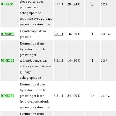
d'eau pulsé, avec
JGFE631
8.3.1.1
294,94 €
1,4
2024
→
programmation
échographique
robotisée avec guidage
par urétrocystoscopie
Cryothérapie de la
JGND002
8.3.1.1
167,20 €
1
2005
→
prostate
Destruction d'une
hypertrophie de la
prostate par
JGNE003
radiofréquence, par
8.3.1.1
144,80 €
1
2007
→
urétrocystoscopie avec
guidage
échographique
Destruction d une
hypertrophie de la
JGNE171
prostate par laser
8.3.1.1
341,00 €
1,4
2016
→
[photovaporisation],
par urétrocystoscopie
Destruction d'une