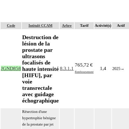
Code
Intitulé CCAM
Arbre
Tarif
Activité(s)
Actif
Destruction de
lésion de la
prostate par
ultrasons
focalisés de
765,72 €
haute intensité
JGND858
8.3.1.1
1,4
2025
→
Remboursement
[HIFU], par
voie
transrectale
avec guidage
échographique
Résection d'une
hypertrophie bénigne
de la prostate par jet