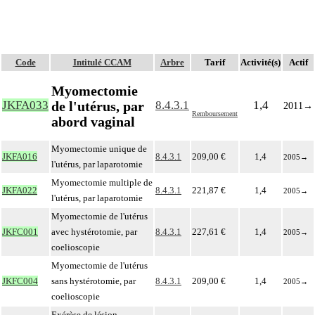
Code
Intitulé CCAM
Arbre
Tarif
Activité(s)
Actif
Myomectomie
de l'utérus, par
JKFA033
8.4.3.1
1,4
2011
→
Remboursement
abord vaginal
Myomectomie unique de
JKFA016
8.4.3.1
209,00 €
1,4
2005
→
l'utérus, par laparotomie
Myomectomie multiple de
JKFA022
8.4.3.1
221,87 €
1,4
2005
→
l'utérus, par laparotomie
Myomectomie de l'utérus
JKFC001
avec hystérotomie, par
8.4.3.1
227,61 €
1,4
2005
→
coelioscopie
Myomectomie de l'utérus
JKFC004
sans hystérotomie, par
8.4.3.1
209,00 €
1,4
2005
→
coelioscopie
Exérèse de lésion