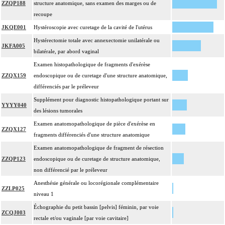
ZZQP188
structure anatomique, sans examen des marges ou de
recoupe
JKQE001
Hystéroscopie avec curetage de la cavité de l'utérus
Hystérectomie totale avec annexectomie unilatérale ou
JKFA005
bilatérale, par abord vaginal
Examen histopathologique de fragments d'exérèse
ZZQX159
endoscopique ou de curetage d'une structure anatomique,
différenciés par le préleveur
Supplément pour diagnostic histopathologique portant sur
YYYY040
des lésions tumorales
Examen anatomopathologique de pièce d'exérèse en
ZZQX127
fragments différenciés d'une structure anatomique
Examen anatomopathologique de fragment de résection
ZZQP123
endoscopique ou de curetage de structure anatomique,
non différencié par le préleveur
Anesthésie générale ou locorégionale complémentaire
ZZLP025
niveau 1
Échographie du petit bassin [pelvis] féminin, par voie
ZCQJ003
rectale et/ou vaginale [par voie cavitaire]