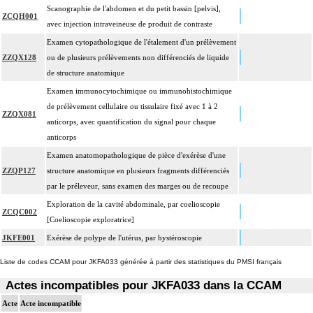
Scanographie de l'abdomen et du petit bassin [pelvis],
ZCQH001
avec injection intraveineuse de produit de contraste
Examen cytopathologique de l'étalement d'un prélèvement
ZZQX128
ou de plusieurs prélèvements non différenciés de liquide
de structure anatomique
Examen immunocytochimique ou immunohistochimique
de prélèvement cellulaire ou tissulaire fixé avec 1 à 2
ZZQX081
anticorps, avec quantification du signal pour chaque
anticorps
Examen anatomopathologique de pièce d'exérèse d'une
ZZQP127
structure anatomique en plusieurs fragments différenciés
par le préleveur, sans examen des marges ou de recoupe
Exploration de la cavité abdominale, par coelioscopie
ZCQC002
[Coelioscopie exploratrice]
JKFE001
Exérèse de polype de l'utérus, par hystéroscopie
Liste de codes CCAM pour JKFA033 générée à partir des statistiques du PMSI français
Actes incompatibles pour JKFA033 dans la CCAM
Acte
Acte incompatible