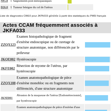
N95.0
1
Saignements post-ménopausiques
D26.0
1
Tumeur bénigne du col de l'utérus
Liste de diagnostics CIM10 pour JKFA033 générée à partir des statistiques du PMSI français
Actes CCAM fréquemment associés à
JKFA033
Examen histopathologique de fragment
d'exérèse endoscopique ou de curetage de
ZZQX123
structure anatomique, non différenciés par le
préleveur
JKQE002
Hystéroscopie
Résection de myome de l'utérus, par
JKFE002
hystéroscopie
Examen anatomopathologique de pièce
ZZQX188
d'exérèse monobloc ou en fragments non
différenciés, d'une structure anatomique
Abrasion de la muqueuse de l'utérus [Endométrectomie],
JKNE001
par hystéroscopie
Examen anatomopathologique de pièce d'exérèse d'une