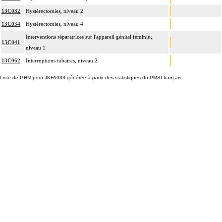
13C032
Hystérectomies, niveau 2
13C034
Hystérectomies, niveau 4
Interventions réparatrices sur l'appareil génital féminin,
13C041
niveau 1
13C062
Interruptions tubaires, niveau 2
Liste de GHM pour JKFA033 générée à partir des statistiques du PMSI français