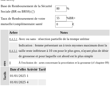
Base de Remboursement de la Sécurité
%
Sociale (BR ou BRSS)
(?)
%BR+
Taux de Remboursement de votre
mutuelle/complémentaire santé
€
Arbre
Notes
Avec ou sans : résection partielle de la trompe utérine
8.4.3.1
Indication : femme présentant un à trois myomes maximum dont la
taille reste inférieure à 10 cm pour le plus gros, n'ayant plus de désir
8.4.3.1
de grossesse et pour laquelle cet abord est le plus simple
Notes
8
À l'exclusion de : actes concernant la procréation et la grossesse (cf chapitre 09)
Date d'effet
Les actes sur la cavité de l'abdomen, par coelioscopie ou par
Activité
Tarif
Tarifs
8
rétropéritonéoscopie incluent l'évacuation de collection intraabdominale
01/01/2025
1
associée, la toilette péritonéale et/ou la pose de drain.
01/01/2025
4
Les actes sur la cavité de l'abdomen, par abord direct incluent l'évacuation de
8
collection intraabdominale associée, la toilette péritonéale et/ou la pose de
drain.