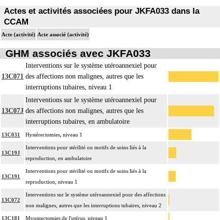
Actes et activités associées pour JKFA033 dans la
CCAM
Acte (activité)
Acte associé (activité)
GHM associés avec JKFA033
Interventions sur le système utéroannexiel pour
13C071
des affections non malignes, autres que les
interruptions tubaires, niveau 1
Interventions sur le système utéroannexiel pour
13C07J
des affections non malignes, autres que les
interruptions tubaires, en ambulatoire
13C031
Hystérectomies, niveau 1
Interventions pour stérilité ou motifs de soins liés à la
13C19J
reproduction, en ambulatoire
Interventions pour stérilité ou motifs de soins liés à la
13C191
reproduction, niveau 1
Interventions sur le système utéroannexiel pour des affections
13C072
non malignes, autres que les interruptions tubaires, niveau 2
13C181
Myomectomies de l'utérus, niveau 1