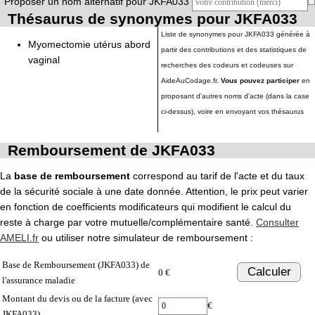
Proposer un nom alternatif pour JKFA033
Thésaurus de synonymes pour JKFA033
Liste de synonymes pour JKFA033 générée à
Myomectomie utérus abord
partir des contributions et des statistiques de
vaginal
recherches des codeurs et codeuses sur
AideAuCodage.fr.
Vous pouvez participer
en
proposant d'autres noms d'acte (dans la case
ci-dessus), voire en envoyant vos thésaurus
Remboursement de JKFA033
La
base de remboursement
correspond au tarif de l'acte et du taux
de la sécurité sociale à une date donnée. Attention, le prix peut varier
en fonction de coefficients modificateurs qui modifient le calcul du
reste à charge par votre mutuelle/complémentaire santé.
Consulter
AMELI.fr
ou utiliser notre simulateur de remboursement :
Base de Remboursement (JKFA033) de
Calculer
0 €
l'assurance maladie
Montant du devis ou de la facture (avec
€
JKFA033)