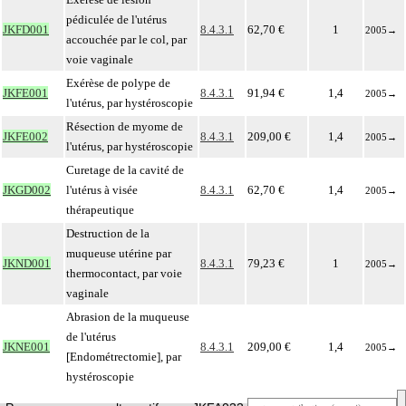
pédiculée de l'utérus
JKFD001
8.4.3.1
62,70 €
1
2005
→
accouchée par le col, par
voie vaginale
Exérèse de polype de
JKFE001
8.4.3.1
91,94 €
1,4
2005
→
l'utérus, par hystéroscopie
Résection de myome de
JKFE002
8.4.3.1
209,00 €
1,4
2005
→
l'utérus, par hystéroscopie
Curetage de la cavité de
JKGD002
l'utérus à visée
8.4.3.1
62,70 €
1,4
2005
→
thérapeutique
Destruction de la
muqueuse utérine par
JKND001
8.4.3.1
79,23 €
1
2005
→
thermocontact, par voie
vaginale
Abrasion de la muqueuse
de l'utérus
JKNE001
8.4.3.1
209,00 €
1,4
2005
→
[Endométrectomie], par
hystéroscopie