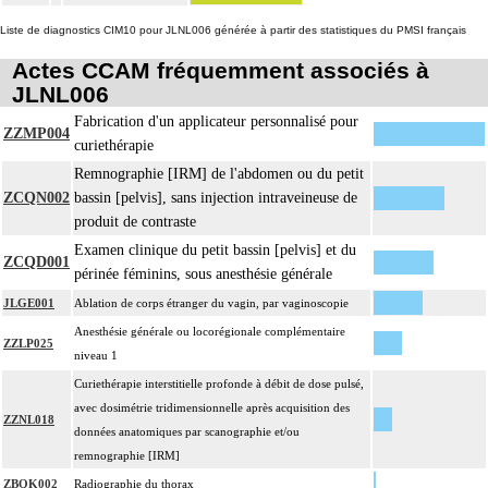
Liste de diagnostics CIM10 pour JLNL006 générée à partir des statistiques du PMSI français
Actes CCAM fréquemment associés à
JLNL006
Fabrication d'un applicateur personnalisé pour
ZZMP004
curiethérapie
Remnographie [IRM] de l'abdomen ou du petit
ZCQN002
bassin [pelvis], sans injection intraveineuse de
produit de contraste
Examen clinique du petit bassin [pelvis] et du
ZCQD001
périnée féminins, sous anesthésie générale
JLGE001
Ablation de corps étranger du vagin, par vaginoscopie
Anesthésie générale ou locorégionale complémentaire
ZZLP025
niveau 1
Curiethérapie interstitielle profonde à débit de dose pulsé,
avec dosimétrie tridimensionnelle après acquisition des
ZZNL018
données anatomiques par scanographie et/ou
remnographie [IRM]
ZBQK002
Radiographie du thorax