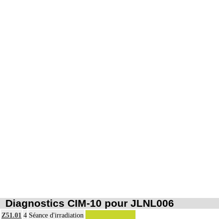
Par organe profond, on entend : tout organe ou toute structure non vasculaire,
17
de localisation intrathoracique ou intraabdominale.
Par organe superficiel, on entend : tout organe ou toute structure non
17
vasculaire, en dehors de ces localisations.
Par cible, on entend : lésion individualisée à prélever, quel que soit le nombre
17
de ponctions ou de biopsies effectuées à son niveau.
Diagnostics CIM-10 pour JLNL006
Z51.01
4
Séance d'irradiation