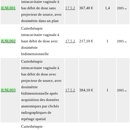
intracavitaire vaginale à
JLNL001
bas débit de dose sans
17.5.2
367,40 €
1,4
2005
→
projecteur de source, avec
dosimétrie dans un plan
Curiethérapie
intracavitaire vaginale à
JLNL002
haut débit de dose avec
17.5.2
217,10 €
1
2005
→
dosimétrie
bidimensionnelle
Curiethérapie
intracavitaire vaginale à
bas débit de dose avec
projecteur de source, avec
dosimétrie
JLNL003
17.5.2
384,10 €
1
2005
→
bidimensionnelle après
acquisition des données
anatomiques par clichés
radiographiques de
repérage spatial
Curiethérapie