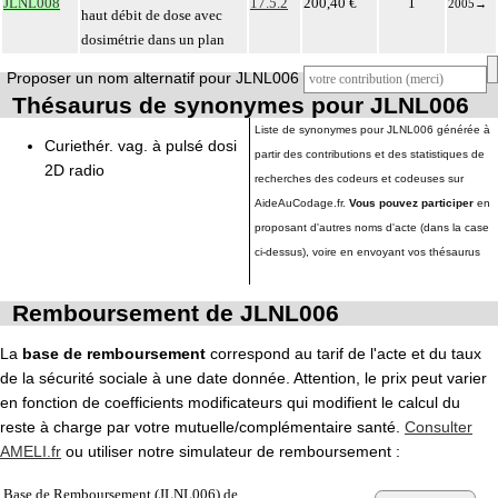
JLNL008
17.5.2
200,40 €
1
2005
→
haut débit de dose avec
dosimétrie dans un plan
Proposer un nom alternatif pour JLNL006
Thésaurus de synonymes pour JLNL006
Liste de synonymes pour JLNL006 générée à
Curiethér. vag. à pulsé dosi
partir des contributions et des statistiques de
2D radio
recherches des codeurs et codeuses sur
AideAuCodage.fr.
Vous pouvez participer
en
proposant d'autres noms d'acte (dans la case
ci-dessus), voire en envoyant vos thésaurus
Remboursement de JLNL006
La
base de remboursement
correspond au tarif de l'acte et du taux
de la sécurité sociale à une date donnée. Attention, le prix peut varier
en fonction de coefficients modificateurs qui modifient le calcul du
reste à charge par votre mutuelle/complémentaire santé.
Consulter
AMELI.fr
ou utiliser notre simulateur de remboursement :
Base de Remboursement (JLNL006) de