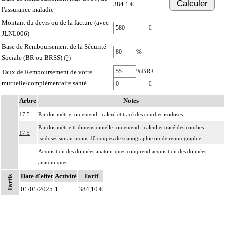
Calculer
384.1 €
l'assurance maladie
Montant du devis ou de la facture (avec
€
JLNL006)
Base de Remboursement de la Sécurité
%
Sociale (BR ou BRSS)
(?)
%BR+
Taux de Remboursement de votre
mutuelle/complémentaire santé
€
Arbre
Notes
17.5
Par dosimétrie, on entend : calcul et tracé des courbes isodoses.
Par dosimétrie tridimensionnelle, on entend : calcul et tracé des courbes
17.5
isodoses sur au moins 10 coupes de scanographie ou de remnographie.
Acquisition des données anatomiques comprend acquisition des données
anatomiques
- par simulateur ou appareil à fonction simulateur
Date d'effet
Activité
Tarif
Tarifs
17.5
- par scanographie
01/01/2025
1
384,10 €
Notes
À l'exclusion de : acquisition des données anatomiques par
- échographie
- remnographie [IRM]