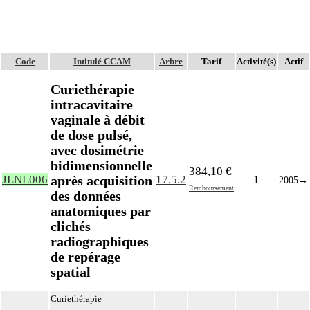
Code
Intitulé CCAM
Arbre
Tarif
Activité(s)
Actif
Curiethérapie
intracavitaire
vaginale à débit
de dose pulsé,
avec dosimétrie
bidimensionnelle
384,10 €
après acquisition
JLNL006
17.5.2
1
2005
→
Remboursement
des données
anatomiques par
clichés
radiographiques
de repérage
spatial
Curiethérapie