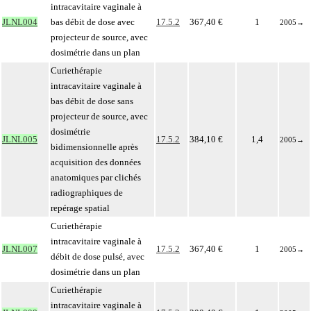
intracavitaire vaginale à
JLNL004
bas débit de dose avec
17.5.2
367,40 €
1
2005
→
projecteur de source, avec
dosimétrie dans un plan
Curiethérapie
intracavitaire vaginale à
bas débit de dose sans
projecteur de source, avec
dosimétrie
JLNL005
17.5.2
384,10 €
1,4
2005
→
bidimensionnelle après
acquisition des données
anatomiques par clichés
radiographiques de
repérage spatial
Curiethérapie
intracavitaire vaginale à
JLNL007
17.5.2
367,40 €
1
2005
→
débit de dose pulsé, avec
dosimétrie dans un plan
Curiethérapie
intracavitaire vaginale à