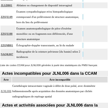
JLGD001
Ablation ou changement de dispositif intravaginal
Examen cytopathologique et/ou histopathologique
ZZQX149
extemporané d'un prélèvement de structure anatomique,
hors du lieu du prélèvement
Examen anatomopathologique de pièce d'exérèse
ZZQX188
monobloc ou en fragments non différenciés, d'une
structure anatomique
ZZQM001
Échographie-doppler transcutanée, au lit du malade
Radiographie de la ceinture pelvienne [du bassin] selon 2
NAQK007
incidences
Liste de codes CCAM pour JLNL006 générée à partir des statistiques du PMSI français
Actes incompatibles pour JLNL006 dans la CCAM
Acte
Acte incompatible
Curiethérapie intracavitaire vaginale à débit de dose pulsé, avec dosimétrie
JLNL006
bidimensionnelle après acquisition des données anatomiques par clichés
radiographiques de repérage spatial
Actes et activités associées pour JLNL006 dans la