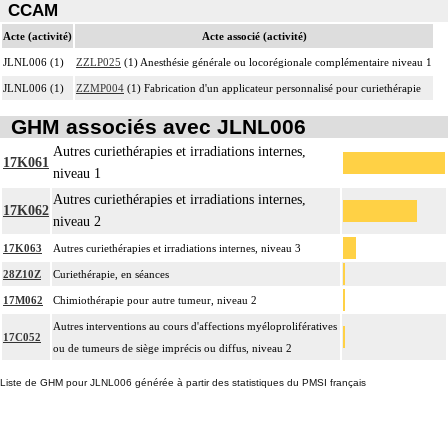
CCAM
Acte (activité)
Acte associé (activité)
JLNL006 (1)
ZZLP025
(1) Anesthésie générale ou locorégionale complémentaire niveau 1
JLNL006 (1)
ZZMP004
(1) Fabrication d'un applicateur personnalisé pour curiethérapie
GHM associés avec JLNL006
Autres curiethérapies et irradiations internes,
17K061
niveau 1
Autres curiethérapies et irradiations internes,
17K062
niveau 2
17K063
Autres curiethérapies et irradiations internes, niveau 3
28Z10Z
Curiethérapie, en séances
17M062
Chimiothérapie pour autre tumeur, niveau 2
Autres interventions au cours d'affections myéloprolifératives
17C052
ou de tumeurs de siège imprécis ou diffus, niveau 2
Liste de GHM pour JLNL006 générée à partir des statistiques du PMSI français