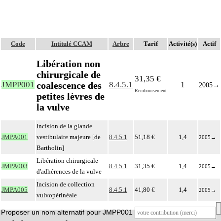
Code
Intitulé CCAM
Arbre
Tarif
Activité(s)
Actif
Libération non
chirurgicale de
31,35 €
coalescence des
JMPP001
8.4.5.1
1
2005
→
Remboursement
petites lèvres de
la vulve
Incision de la glande
JMPA001
vestibulaire majeure [de
8.4.5.1
51,18 €
1,4
2005
→
Bartholin]
Libération chirurgicale
JMPA003
8.4.5.1
31,35 €
1,4
2005
→
d'adhérences de la vulve
Incision de collection
JMPA005
8.4.5.1
41,80 €
1,4
2005
→
vulvopérinéale
Proposer un nom alternatif pour JMPP001