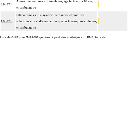
Autres interventions extraoculaires, âge inférieur à 18 ans,
02C07J
en ambulatoire
Interventions sur le système utéroannexiel pour des
13C07J
affections non malignes, autres que les interruptions tubaires,
en ambulatoire
Liste de GHM pour JMPP001 générée à partir des statistiques du PMSI français