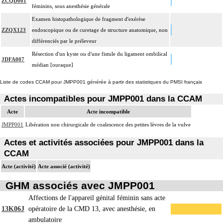
ZCQD001
féminins, sous anesthésie générale
Examen histopathologique de fragment d'exérèse
ZZQX123
endoscopique ou de curetage de structure anatomique, non
différenciés par le préleveur
Résection d'un kyste ou d'une fistule du ligament ombilical
JDFA007
médian [ouraque]
Liste de codes CCAM pour JMPP001 générée à partir des statistiques du PMSI français
Actes incompatibles pour JMPP001 dans la CCAM
Acte
Acte incompatible
JMPP001
Libération non chirurgicale de coalescence des petites lèvres de la vulve
Actes et activités associées pour JMPP001 dans la
CCAM
Acte (activité)
Acte associé (activité)
GHM associés avec JMPP001
Affections de l'appareil génital féminin sans acte
13K06J
opératoire de la CMD 13, avec anesthésie, en
ambulatoire