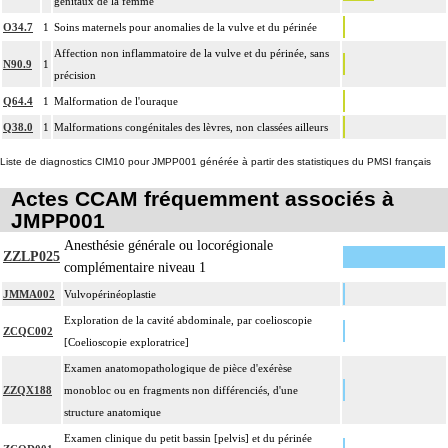
génitaux de la femme
O34.7
1
Soins maternels pour anomalies de la vulve et du périnée
Affection non inflammatoire de la vulve et du périnée, sans
N90.9
1
précision
Q64.4
1
Malformation de l'ouraque
Q38.0
1
Malformations congénitales des lèvres, non classées ailleurs
Liste de diagnostics CIM10 pour JMPP001 générée à partir des statistiques du PMSI français
Actes CCAM fréquemment associés à
JMPP001
Anesthésie générale ou locorégionale
ZZLP025
complémentaire niveau 1
JMMA002
Vulvopérinéoplastie
Exploration de la cavité abdominale, par coelioscopie
ZCQC002
[Coelioscopie exploratrice]
Examen anatomopathologique de pièce d'exérèse
ZZQX188
monobloc ou en fragments non différenciés, d'une
structure anatomique
Examen clinique du petit bassin [pelvis] et du périnée