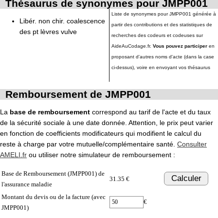
Thésaurus de synonymes pour JMPP001
Liste de synonymes pour JMPP001 générée à
Libér. non chir. coalescence
partir des contributions et des statistiques de
des pt lèvres vulve
recherches des codeurs et codeuses sur
AideAuCodage.fr.
Vous pouvez participer
en
proposant d'autres noms d'acte (dans la case
ci-dessus), voire en envoyant vos thésaurus
Remboursement de JMPP001
La
base de remboursement
correspond au tarif de l'acte et du taux
de la sécurité sociale à une date donnée. Attention, le prix peut varier
en fonction de coefficients modificateurs qui modifient le calcul du
reste à charge par votre mutuelle/complémentaire santé.
Consulter
AMELI.fr
ou utiliser notre simulateur de remboursement :
Base de Remboursement (JMPP001) de
Calculer
31.35 €
l'assurance maladie
Montant du devis ou de la facture (avec
€
JMPP001)