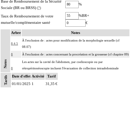
Base de Remboursement de la Sécurité
%
Sociale (BR ou BRSS)
(?)
%BR+
Taux de Remboursement de votre
mutuelle/complémentaire santé
€
Arbre
Notes
À l'exclusion de : actes pour modification de la morphologie sexuelle (cf
8.4.5
08.07)
8
À l'exclusion de : actes concernant la procréation et la grossesse (cf chapitre 09)
Notes
Les actes sur la cavité de l'abdomen, par coelioscopie ou par
8
rétropéritonéoscopie incluent l'évacuation de collection intraabdominale
associée, la toilette péritonéale et/ou la pose de drain.
Date d'effet
Activité
Tarif
Tarifs
Les actes sur la cavité de l'abdomen, par abord direct incluent l'évacuation de
01/01/2025
1
31,35 €
8
collection intraabdominale associée, la toilette péritonéale et/ou la pose de
drain.