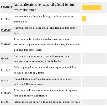
Autres affections de l'appareil génital féminin,
13M04T
très courte durée
Interventions sur la vulve, le vagin ou le col utérin, en
13C08J
ambulatoire
Autres infections de l'appareil génital féminin, très courte
13M06T
durée
Affections de la bouche et des dents sans certaines
03M10T
extractions, réparations ou prothèses dentaires, âge inférieur
à 18 ans, très courte durée
Autres interventions sur la vessie à l'exception des
11C04J
interventions transurétrales, en ambulatoire
Endoscopies génito-urinaires diagnostiques et anesthésie :
13K04Z
séjours de moins de 2 jours
Amygdalectomies et/ou adénoïdectomies isolées, âge
03C101
inférieur à 18 ans, niveau 1
Affections de l'ante partum sans intervention chirurgicale,
14M03A
sans complication significative
13C081
Interventions sur la vulve, le vagin ou le col utérin, niveau 1