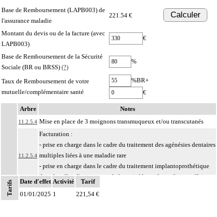
Base de Remboursement (LAPB003) de
Calculer
221.54 €
l'assurance maladie
Montant du devis ou de la facture (avec
€
LAPB003)
Base de Remboursement de la Sécurité
%
Sociale (BR ou BRSS)
(?)
%BR+
Taux de Remboursement de votre
mutuelle/complémentaire santé
€
Arbre
Notes
Mise en place de 3 moignons transmuqueux et/ou transcutanés
11.2.5.4
Facturation :
- prise en charge dans le cadre du traitement des agénésies dentaires
multiples liées à une maladie rare
11.2.5.4
- prise en charge dans le cadre du traitement implantoprothétique
des séquelles d'une tumeur de la cavité buccale ou des maxillaires
Date d'effet
Activité
Tarif
Tarifs
Par face, on entend : squelette, articulations, tissus mous et cavités - sinus
01/01/2025
1
221,54 €
11
paranasaux, orbites, rhinopharynx, oropharynx - de la face.
Par ostéosynthèse d'une fracture à foyer fermé, on entend : réduction et