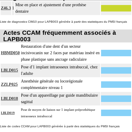
11
L'ostéotomie inclut l'ostéosynthèse.
Mise en place et ajustement d'une prothèse
Z46.3
1
La reconstruction osseuse ou articulaire par greffe, transplant ou matériau
dentaire
11
inerte non prothétique inclut l'ostéosynthèse.
Liste de diagnostics CIM10 pour LAPB003 générée à partir des statistiques du PMSI français
L'évacuation de collection articulaire inclut le lavage de l'articulation, avec ou
11
Actes CCAM fréquemment associés à
sans drainage.
LAPB003
Restauration d'une dent d'un secteur
HBMD050
incisivocanin sur 2 faces par matériau inséré en
phase plastique sans ancrage radiculaire
Pose d'1 implant intraosseux intrabuccal, chez
LBLD015
l'adulte
Anesthésie générale ou locorégionale
ZZLP025
complémentaire niveau 1
Pose d'un appareillage par guide mandibulaire
LBLD018
sagittal
Pose de moyen de liaison sur 1 implant préprothétique
LBLD019
intraosseux intrabuccal
Liste de codes CCAM pour LAPB003 générée à partir des statistiques du PMSI français