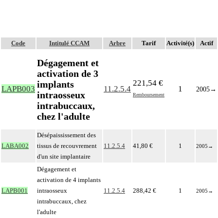
Code
Intitulé CCAM
Arbre
Tarif
Activité(s)
Actif
Dégagement et
activation de 3
221,54 €
implants
LAPB003
11.2.5.4
1
2005
→
intraosseux
Remboursement
intrabuccaux,
chez l'adulte
Désépaississement des
LABA002
tissus de recouvrement
11.2.5.4
41,80 €
1
2005
→
d'un site implantaire
Dégagement et
activation de 4 implants
LAPB001
intraosseux
11.2.5.4
288,42 €
1
2005
→
intrabuccaux, chez
l'adulte