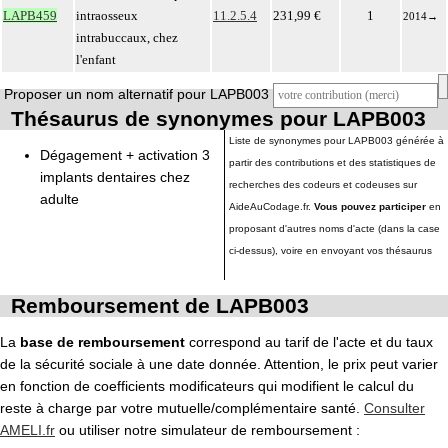
LAPB459
intraosseux
11.2.5.4
231,99 €
1
2014
→
intrabuccaux, chez
l'enfant
Proposer un nom alternatif pour LAPB003
Thésaurus de synonymes pour LAPB003
Liste de synonymes pour LAPB003 générée à
Dégagement + activation 3
partir des contributions et des statistiques de
implants dentaires chez
recherches des codeurs et codeuses sur
adulte
AideAuCodage.fr.
Vous pouvez participer
en
proposant d'autres noms d'acte (dans la case
ci-dessus), voire en envoyant vos thésaurus
Remboursement de LAPB003
La
base de remboursement
correspond au tarif de l'acte et du taux
de la sécurité sociale à une date donnée. Attention, le prix peut varier
en fonction de coefficients modificateurs qui modifient le calcul du
reste à charge par votre mutuelle/complémentaire santé.
Consulter
AMELI.fr
ou utiliser notre simulateur de remboursement :