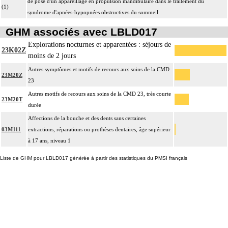
de pose d'un appareillage en propulsion mandibulaire dans le traitement du
(1)
syndrome d'apnées-hypopnées obstructives du sommeil
GHM associés avec LBLD017
Explorations nocturnes et apparentées : séjours de
23K02Z
moins de 2 jours
Autres symptômes et motifs de recours aux soins de la CMD
23M20Z
23
Autres motifs de recours aux soins de la CMD 23, très courte
23M20T
durée
Affections de la bouche et des dents sans certaines
03M111
extractions, réparations ou prothèses dentaires, âge supérieur
à 17 ans, niveau 1
Liste de GHM pour LBLD017 générée à partir des statistiques du PMSI français