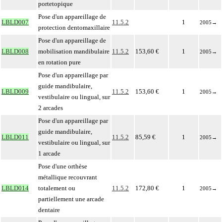
portetopique
Pose d'un appareillage de
LBLD007
11.5.2
1
2005
→
protection dentomaxillaire
Pose d'un appareillage de
LBLD008
mobilisation mandibulaire
11.5.2
153,60 €
1
2005
→
en rotation pure
Pose d'un appareillage par
guide mandibulaire,
LBLD009
11.5.2
153,60 €
1
2005
→
vestibulaire ou lingual, sur
2 arcades
Pose d'un appareillage par
guide mandibulaire,
LBLD011
11.5.2
85,59 €
1
2005
→
vestibulaire ou lingual, sur
1 arcade
Pose d'une orthèse
métallique recouvrant
LBLD014
totalement ou
11.5.2
172,80 €
1
2005
→
partiellement une arcade
dentaire