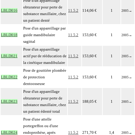
Pose d'un appareillage
obturateur pour perte de
LBLD016
11.5.2
114,06 €
1
2005
→
substance maxillaire, chez
un patient denté
Pose d'un appareillage par
LBLD018
guide mandibulaire
11.5.2
153,60 €
1
2005
→
sagittal
Pose d'un appareillage
LBLD021
actif pur de rééducation de
11.5.2
153,60 €
1
2005
→
la cinétique mandibulaire
Pose de gouttière plombée
LBLD022
de protection
11.5.2
153,60 €
1
2005
→
dentoosseuse
Pose d'un appareillage
obturateur pour perte de
LBLD023
11.5.2
188,05 €
1
2005
→
substance maxillaire, chez
un patient édenté total
Pose d'une attelle
portegreffon ou d'une
LBLD024
endoprothèse, après
11.5.2
271,70 €
1,4
2005
→