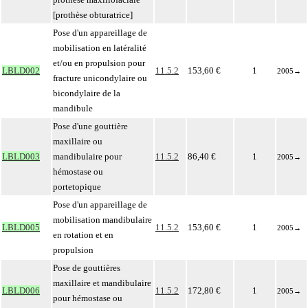
[prothèse obturatrice]
Pose d'un appareillage de
mobilisation en latéralité
et/ou en propulsion pour
LBLD002
11.5.2
153,60 €
1
2005
→
fracture unicondylaire ou
bicondylaire de la
mandibule
Pose d'une gouttière
maxillaire ou
LBLD003
mandibulaire pour
11.5.2
86,40 €
1
2005
→
hémostase ou
portetopique
Pose d'un appareillage de
mobilisation mandibulaire
LBLD005
11.5.2
153,60 €
1
2005
→
en rotation et en
propulsion
Pose de gouttières
maxillaire et mandibulaire
LBLD006
11.5.2
172,80 €
1
2005
→
pour hémostase ou