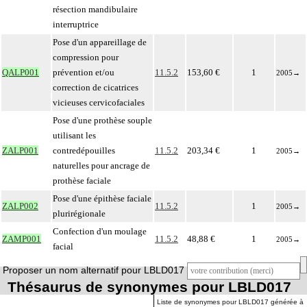
résection mandibulaire
interruptrice
Pose d'un appareillage de
compression pour
QALP001
prévention et/ou
11.5.2
153,60 €
1
2005
→
correction de cicatrices
vicieuses cervicofaciales
Pose d'une prothèse souple
utilisant les
ZALP001
contredépouilles
11.5.2
203,34 €
1
2005
→
naturelles pour ancrage de
prothèse faciale
Pose d'une épithèse faciale
ZALP002
11.5.2
1
2005
→
plurirégionale
Confection d'un moulage
ZAMP001
11.5.2
48,88 €
1
2005
→
facial
Proposer un nom alternatif pour LBLD017
Thésaurus de synonymes pour LBLD017
Liste de synonymes pour LBLD017 générée à