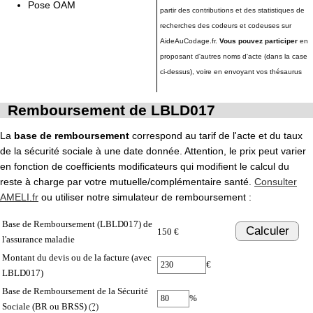
Pose OAM
partir des contributions et des statistiques de
recherches des codeurs et codeuses sur
AideAuCodage.fr.
Vous pouvez participer
en
proposant d'autres noms d'acte (dans la case
ci-dessus), voire en envoyant vos thésaurus
Remboursement de LBLD017
La
base de remboursement
correspond au tarif de l'acte et du taux
de la sécurité sociale à une date donnée. Attention, le prix peut varier
en fonction de coefficients modificateurs qui modifient le calcul du
reste à charge par votre mutuelle/complémentaire santé.
Consulter
AMELI.fr
ou utiliser notre simulateur de remboursement :
Base de Remboursement (LBLD017) de
Calculer
150 €
l'assurance maladie
Montant du devis ou de la facture (avec
€
LBLD017)
Base de Remboursement de la Sécurité
%
Sociale (BR ou BRSS)
(?)