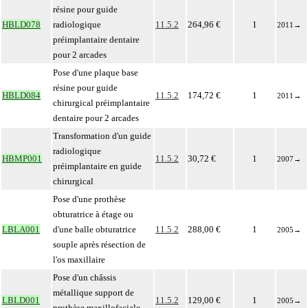
résine pour guide
HBLD078
radiologique
11.5.2
264,96 €
1
2011
→
préimplantaire dentaire
pour 2 arcades
Pose d'une plaque base
résine pour guide
HBLD084
11.5.2
174,72 €
1
2011
→
chirurgical préimplantaire
dentaire pour 2 arcades
Transformation d'un guide
radiologique
HBMP001
11.5.2
30,72 €
1
2007
→
préimplantaire en guide
chirurgical
Pose d'une prothèse
obturatrice à étage ou
LBLA001
d'une balle obturatrice
11.5.2
288,00 €
1
2005
→
souple après résection de
l'os maxillaire
Pose d'un châssis
métallique support de
LBLD001
11.5.2
129,00 €
1
2005
→
prothèse maxillofaciale