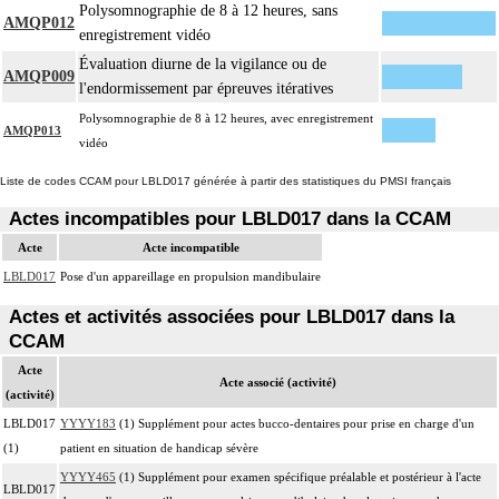
Polysomnographie de 8 à 12 heures, sans
AMQP012
11
- exérèse de lésion osseuse de surface : résection d'exostose ostéogénique,
enregistrement vidéo
d'apophysite...
Évaluation diurne de la vigilance ou de
- résection osseuse unicorticale : résection d'ostéome ostéoïde...
AMQP009
l'endormissement par épreuves itératives
11
Toute arthrotomie inclut l'arthroscopie peropératoire éventuelle.
Polysomnographie de 8 à 12 heures, avec enregistrement
L'ostéosynthèse d'une fracture inclut sa réduction simultanée et sa contention
AMQP013
11
vidéo
par appareillage externe.
Liste de codes CCAM pour LBLD017 générée à partir des statistiques du PMSI français
La réduction d'une luxation, par abord direct inclut la réparation de l'appareil
11
capsuloligamentaire de l'articulation par suture ou plastie, la stabilisation de
Actes incompatibles pour LBLD017 dans la CCAM
l'articulation [arthrorise] par matériel.
Acte
Acte incompatible
11
L'ostéotomie inclut l'ostéosynthèse.
LBLD017
Pose d'un appareillage en propulsion mandibulaire
La reconstruction osseuse ou articulaire par greffe, transplant ou matériau inerte
11
Actes et activités associées pour LBLD017 dans la
non prothétique inclut l'ostéosynthèse.
CCAM
L'évacuation de collection articulaire inclut le lavage de l'articulation, avec ou
11
sans drainage.
Acte
Acte associé (activité)
(activité)
LBLD017
YYYY183
(1) Supplément pour actes bucco-dentaires pour prise en charge d'un
(1)
patient en situation de handicap sévère
YYYY465
(1) Supplément pour examen spécifique préalable et postérieur à l'acte
LBLD017