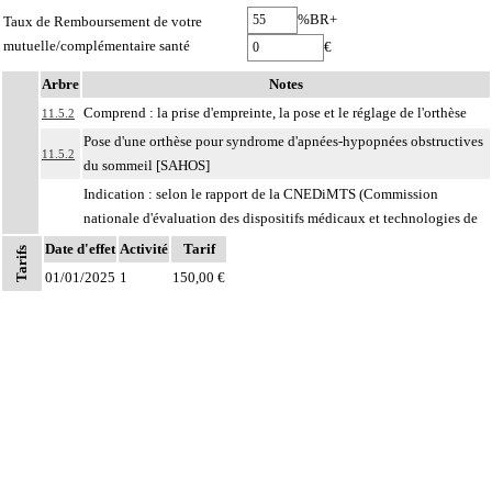
%BR+
Taux de Remboursement de votre
mutuelle/complémentaire santé
€
Arbre
Notes
Comprend : la prise d'empreinte, la pose et le réglage de l'orthèse
11.5.2
Pose d'une orthèse pour syndrome d'apnées-hypopnées obstructives
11.5.2
du sommeil [SAHOS]
Indication : selon le rapport de la CNEDiMTS (Commission
nationale d'évaluation des dispositifs médicaux et technologies de
santé) - HAS - du 15 juillet 2014 :
Date d'effet
Activité
Tarif
Tarifs
- patient présentant un indice d'apnées-hypopnées compris entre 15
01/01/2025
1
150,00 €
et 30 évènements par heure, en l'absence de signe de gravité
associée, et au moins trois des symptômes suivants : somnolence
11.5.2
diurne, ronflements sévères et quotidiens, sensations d'étouffement
ou de suffocation pendant le sommeil, fatigue diurne, nycturie,
céphalées matinales
- en cas de refus ou d'intolérance au traitement du SAHOS par
pression positive continue
Formation : spécifique à cet acte en plus de la formation initiale
11.5.2