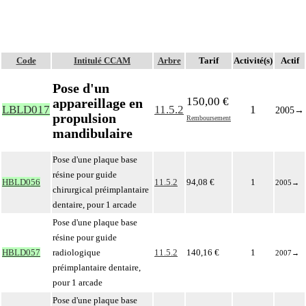
Code
Intitulé CCAM
Arbre
Tarif
Activité(s)
Actif
Pose d'un
150,00 €
appareillage en
LBLD017
11.5.2
1
2005
→
propulsion
Remboursement
mandibulaire
Pose d'une plaque base
résine pour guide
HBLD056
11.5.2
94,08 €
1
2005
→
chirurgical préimplantaire
dentaire, pour 1 arcade
Pose d'une plaque base
résine pour guide
HBLD057
radiologique
11.5.2
140,16 €
1
2007
→
préimplantaire dentaire,
pour 1 arcade
Pose d'une plaque base