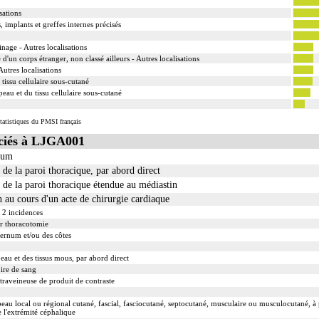
sations
implants et greffes internes précisés
nage - Autres localisations
'un corps étranger, non classé ailleurs - Autres localisations
utres localisations
 tissu cellulaire sous-cutané
peau et du tissu cellulaire sous-cutané
tatistiques du PMSI français
ciés à LJGA001
rnum
de la paroi thoracique, par abord direct
 de la paroi thoracique étendue au médiastin
 au cours d'un acte de chirurgie cardiaque
 2 incidences
ar thoracotomie
ternum et/ou des côtes
eau et des tissus mous, par abord direct
ire de sang
traveineuse de produit de contraste
eau local ou régional cutané, fascial, fasciocutané, septocutané, musculaire ou musculocutané, à 
l'extrémité céphalique