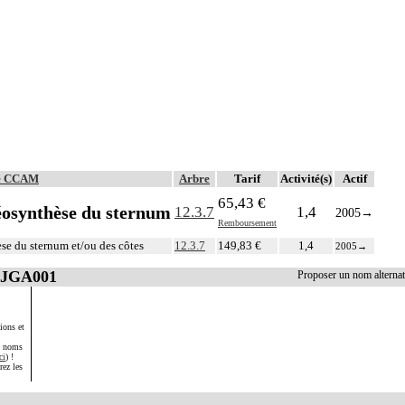
lé CCAM
Arbre
Tarif
Activité(s)
Actif
65,43 €
téosynthèse du sternum
12.3.7
1,4
2005
→
Remboursement
èse du sternum et/ou des côtes
12.3.7
149,83 €
1,4
2005
→
LJGA001
Proposer un nom altern
ions et
s noms
ci
) !
rez les