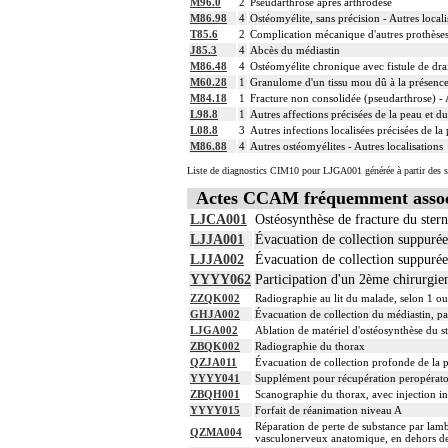
M96.0
2
Pseudarthrose après arthrodèse
M86.98
4
Ostéomyélite, sans précision - Autres locali
T85.6
2
Complication mécanique d'autres prothèses, 
J85.3
4
Abcès du médiastin
M86.48
4
Ostéomyélite chronique avec fistule de drai
M60.28
1
Granulome d'un tissu mou dû à la présence d
M84.18
1
Fracture non consolidée (pseudarthrose) - A
L98.8
1
Autres affections précisées de la peau et du
L08.8
3
Autres infections localisées précisées de la 
M86.88
4
Autres ostéomyélites - Autres localisations
Liste de diagnostics CIM10 pour LJGA001 générée à partir des s
Actes CCAM fréquemment asso
LJCA001
Ostéosynthèse de fracture du ste
LJJA001
Évacuation de collection suppurée 
LJJA002
Évacuation de collection suppurée
YYYY062
Participation d'un 2ème chirurgien
ZZQK002
Radiographie au lit du malade, selon 1 ou
GHJA002
Évacuation de collection du médiastin, p
LJGA002
Ablation de matériel d'ostéosynthèse du s
ZBQK002
Radiographie du thorax
QZJA011
Évacuation de collection profonde de la p
YYYY041
Supplément pour récupération peropérato
ZBQH001
Scanographie du thorax, avec injection in
YYYY015
Forfait de réanimation niveau A
Réparation de perte de substance par lamb
QZMA004
vasculonerveux anatomique, en dehors de 