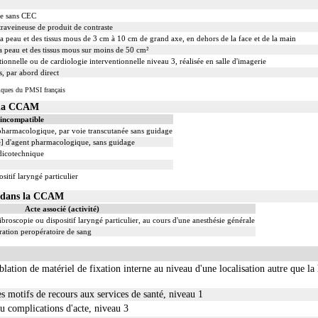
ie sans CEC
traveineuse de produit de contraste
la peau et des tissus mous de 3 cm à 10 cm de grand axe, en dehors de la face et de la main
la peau et des tissus mous sur moins de 50 cm²
ionnelle ou de cardiologie interventionnelle niveau 3, réalisée en salle d'imagerie
s, par abord direct
iques du PMSI français
s la CCAM
 incompatible
 pharmacologique, par voie transcutanée sans guidage
le] d'agent pharmacologique, sans guidage
dicotechnique
sitif laryngé particulier
01 dans la CCAM
Acte associé (activité)
ibroscopie ou dispositif laryngé particulier, au cours d'une anesthésie générale
ation peropératoire de sang
ablation de matériel de fixation interne au niveau d'une localisation autre que la
es motifs de recours aux services de santé, niveau 1
ou complications d'acte, niveau 3