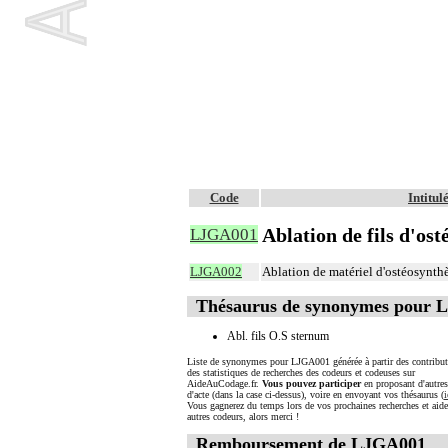
Code
Intitu
Ablation de fils d'os
LJGA001
LJGA002
Ablation de matériel d'ostéosynth
Thésaurus de synonymes pour 
Abl. fils O.S sternum
Liste de synonymes pour LJGA001 générée à partir des contribut
des statistiques de recherches des codeurs et codeuses sur
AideAuCodage.fr.
Vous pouvez participer
en proposant d'autre
d'acte (dans la case ci-dessus), voire en envoyant vos thésaurus (
i
Vous gagnerez du temps lors de vos prochaines recherches et aide
autres codeurs, alors merci !
Remboursement de LJGA001