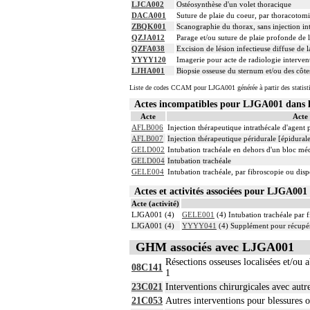
LJCA002
Ostéosynthèse d'un volet thoracique
DACA001
Suture de plaie du coeur, par thoracotom
ZBQK001
Scanographie du thorax, sans injection in
QZJA012
Parage et/ou suture de plaie profonde de 
QZFA038
Excision de lésion infectieuse diffuse de 
YYYY120
Imagerie pour acte de radiologie intervent
LJHA001
Biopsie osseuse du sternum et/ou des côte
Liste de codes CCAM pour LJGA001 générée à partir des statist
Actes incompatibles pour LJGA001 dan
Acte
Acte
AFLB006
Injection thérapeutique intrathécale d'agent
AFLB007
Injection thérapeutique péridurale [épidura
GELD002
Intubation trachéale en dehors d'un bloc mé
GELD004
Intubation trachéale
GELE004
Intubation trachéale, par fibroscopie ou dispo
Actes et activités associées pour LJGA0
Acte (activité)
LJGA001 (4)
GELE001
(4) Intubation trachéale par f
LJGA001 (4)
YYYY041
(4) Supplément pour récupér
GHM associés avec LJGA001
Résections osseuses localisées et/ou 
08C141
1
23C021
Interventions chirurgicales avec autr
21C053
Autres interventions pour blessures 