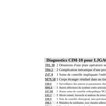
Diagnostics CIM-10 pour LJGA
T81.38
2
Désunions d'une plaie opératoire no
T84.2
2
Complication mécanique d'une proth
Z47.0
1
Soins de contrôle impliquant l'enl
M79.58
1
Corps étranger résiduel dans un tis
Z48.0
1
Surveillance des sutures et pansements chi
M96.8
1
Autres affections du système ostéo-articula
Z47.88
1
Autres soins de contrôle orthopédique NC
L02.2
3
Abcès cutané, furoncle et anthrax du tronc
Z48.9
1
Soin de contrôle chirurgical, sans précisio
J98.5
4
Maladies du médiastin, non classées ailleur