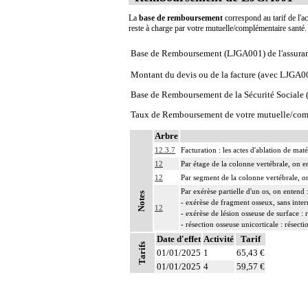
La
base de remboursement
correspond au tarif de l'ac
reste à charge par votre mutuelle/complémentaire santé
Base de Remboursement (LJGA001) de l'assura
Montant du devis ou de la facture (avec LJGA0
Base de Remboursement de la Sécurité Social
Taux de Remboursement de votre mutuelle/com
Arbre
12.3.7
Facturation : les actes d'ablation de mat
12
Par étage de la colonne vertébrale, on e
12
Par segment de la colonne vertébrale, on
Par exérèse partielle d'un os, on entend 
Notes
- exérèse de fragment osseux, sans inter
12
- exérèse de lésion osseuse de surface : 
- résection osseuse unicorticale : résect
12
Date d'effet
L'ostéosynthèse d'une fracture inclut sa
Activité
Tarif
Tarifs
12
01/01/2025
L'arthrodèse de la colonne vertébrale inc
1
65,43 €
12
01/01/2025
Les radiographies, scanographies et rem
4
59,57 €