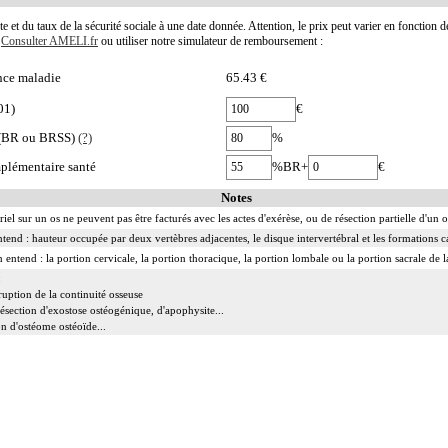
te et du taux de la sécurité sociale à une date donnée. Attention, le prix peut varier en fonction 
.
Consulter AMELI.fr
ou utiliser notre simulateur de remboursement :
nce maladie
65.43 €
01)
€
e (BR ou BRSS)
(?)
%
plémentaire santé
%BR+
€
Notes
ériel sur un os ne peuvent pas être facturés avec les actes d'exérèse, ou de résection partielle d'un
ntend : hauteur occupée par deux vertèbres adjacentes, le disque intervertébral et les formations 
 entend : la portion cervicale, la portion thoracique, la portion lombale ou la portion sacrale de 
:
ruption de la continuité osseuse
résection d'exostose ostéogénique, d'apophysite...
ion d'ostéome ostéoïde...
 réduction simultanée et sa contention par appareillage externe.
lut l'avivement des surfaces articulaires, la préparation du site et la pose d'un greffon modelé.
nographies [IRM] d'un segment de la colonne vertébrale incluent l'étude des zones transitionnelle