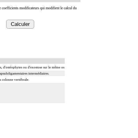
de coefficients modificateurs qui modifient le calcul du
Calculer
 os, d'ostéophytes ou d'exostose sur le même os
capsuloligamentaires intermédiaires.
la colonne vertébrale.
s adjacentes.