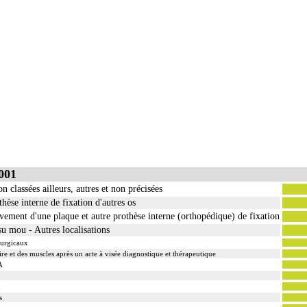
001
n classées ailleurs, autres et non précisées
èse interne de fixation d'autres os
èvement d'une plaque et autre prothèse interne (orthopédique) de fixation
su mou - Autres localisations
rurgicaux
ire et des muscles après un acte à visée diagnostique et thérapeutique
A
n
s