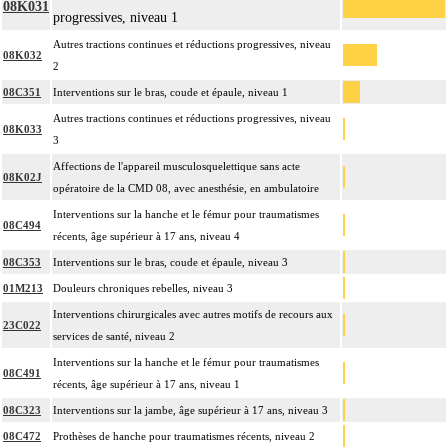
08K031
progressives, niveau 1
Autres tractions continues et réductions progressives, niveau
08K032
2
08C351
Interventions sur le bras, coude et épaule, niveau 1
Autres tractions continues et réductions progressives, niveau
08K033
3
Affections de l'appareil musculosquelettique sans acte
08K02J
opératoire de la CMD 08, avec anesthésie, en ambulatoire
Interventions sur la hanche et le fémur pour traumatismes
08C494
récents, âge supérieur à 17 ans, niveau 4
08C353
Interventions sur le bras, coude et épaule, niveau 3
01M213
Douleurs chroniques rebelles, niveau 3
Interventions chirurgicales avec autres motifs de recours aux
23C022
services de santé, niveau 2
Interventions sur la hanche et le fémur pour traumatismes
08C491
récents, âge supérieur à 17 ans, niveau 1
08C323
Interventions sur la jambe, âge supérieur à 17 ans, niveau 3
08C472
Prothèses de hanche pour traumatismes récents, niveau 2