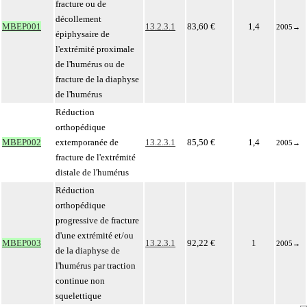
fracture ou de
décollement
MBEP001
13.2.3.1
83,60 €
1,4
2005
→
épiphysaire de
l'extrémité proximale
de l'humérus ou de
fracture de la diaphyse
de l'humérus
Réduction
orthopédique
MBEP002
extemporanée de
13.2.3.1
85,50 €
1,4
2005
→
fracture de l'extrémité
distale de l'humérus
Réduction
orthopédique
progressive de fracture
d'une extrémité et/ou
MBEP003
13.2.3.1
92,22 €
1
2005
→
de la diaphyse de
l'humérus par traction
continue non
squelettique