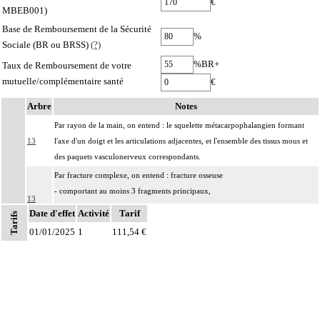
€
MBEB001)
Base de Remboursement de la Sécurité
%
Sociale (BR ou BRSS)
(?)
%BR+
Taux de Remboursement de votre
mutuelle/complémentaire santé
€
Arbre
Notes
Par rayon de la main, on entend : le squelette métacarpophalangien formant
13
l'axe d'un doigt et les articulations adjacentes, et l'ensemble des tissus mous et
des paquets vasculonerveux correspondants.
Par fracture complexe, on entend : fracture osseuse
- comportant au moins 3 fragments principaux,
13
- incoercible après réduction,
Date d'effet
Activité
Tarif
Tarifs
- avec enfoncement ostéochondral nécessitant un geste de relèvement.
01/01/2025
1
111,54 €
Par nettoyage d'une articulation [debridement], on entend :
- résection localisée de synoviale, de replis synoviaux et/ou d'ostéophytes
13
- ablation de corps étrangers intraarticulaires, de fragments fibrocartilagineux
et/ou d'autres chondropathies localisées.
Par exérèse partielle d'un os, on entend :