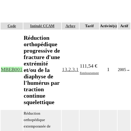
Code
Intitulé CCAM
Arbre
Tarif
Activité(s)
Actif
Réduction
orthopédique
progressive de
fracture d'une
extrémité
111,54 €
et/ou de la
MBEB001
13.2.3.1
1
2005
→
Remboursement
diaphyse de
l'humérus par
traction
continue
squelettique
Réduction
orthopédique
extemporanée de