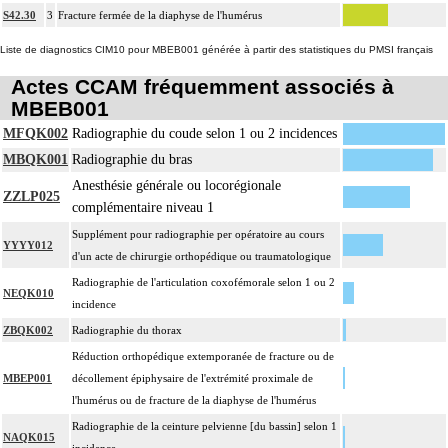
isolée, pour réaxation ou raccourcissement.
S42.30
3
Fracture fermée de la diaphyse de l'humérus
La suture de muscle ou de tendon inclut l'immobilisation par appareillage
Notes
13
externe ou par arthrorise.
Liste de diagnostics CIM10 pour MBEB001 générée à partir des statistiques du PMSI français
L'arthrodèse inclut l'ostéosynthèse, le prélèvement in situ d'autogreffe osseuse,
Actes CCAM fréquemment associés à
13
et/ou la contention par appareillage externe.
MBEB001
Tout acte thérapeutique, par arthrotomie inclut le nettoyage de l'articulation
MFQK002
Radiographie du coude selon 1 ou 2 incidences
13
traitée.
MBQK001
Radiographie du bras
La libération mobilisatrice d'une articulation [arthrolyse] inclut la capsulotomie
Anesthésie générale ou locorégionale
13
articulaire, la libération de tendon périarticulaire et la résection d'ostéophyte et
ZZLP025
complémentaire niveau 1
de butoir osseux.
Supplément pour radiographie per opératoire au cours
L'arthroplastie inclut la réparation de l'appareil capsuloligamentaire par suture
YYYY012
d'un acte de chirurgie orthopédique ou traumatologique
13
ou plastie, la stabilisation de l'articulation [arthrorise] par matériel et/ou
Radiographie de l'articulation coxofémorale selon 1 ou 2
contention par appareillage rigide externe.
NEQK010
incidence
L'évacuation de collection articulaire inclut le lavage de l'articulation, avec ou
13
ZBQK002
Radiographie du thorax
sans drainage.
Réduction orthopédique extemporanée de fracture ou de
La reconstruction osseuse ou articulaire par greffe, transplant ou matériau inerte
13
MBEP001
décollement épiphysaire de l'extrémité proximale de
non prothétique inclut l'ostéosynthèse.
l'humérus ou de fracture de la diaphyse de l'humérus
La réduction d'une luxation, par abord direct inclut la réparation de l'appareil
Radiographie de la ceinture pelvienne [du bassin] selon 1
capsuloligamentaire de l'articulation par suture ou plastie, la stabilisation de
NAQK015
13