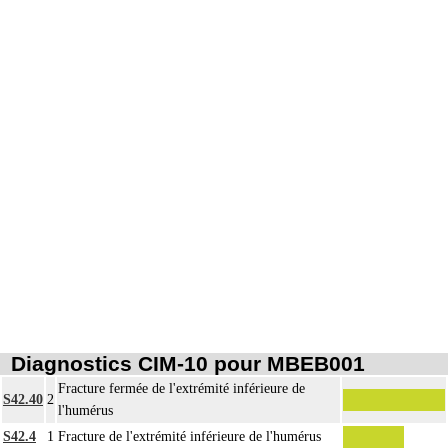
- exérèse de fragment osseux, sans interruption de la continuité osseuse
13
- exérèse de lésion osseuse de surface : résection d'exostose ostéogénique,
d'apophysite...
- résection osseuse unicorticale : résection d'ostéome ostéoïde...
Par évidement d'un os, on entend :
- cratérisation [sauciérisation] osseuse
13
- séquestrectomie osseuse
- curetage de lésion osseuse infectieuse, kystique ou tumorale.
Par repose de matériel, on entend : pose de matériel après ablation d'un
13
précédent au cours d'une intervention préalable.
Par changement de matériel, on entend : ablation de matériel avec pose
13
simultanée d'un matériel de type identique ou analogue sur le même site.
Par ostéosynthèse d'une fracture à foyer ouvert, on entend : réduction et
13
fixation osseuse avec exposition du foyer de fracture.
Par ostéosynthèse d'une fracture à foyer fermé, on entend : réduction et fixation
13
osseuse par voie transcutanée ou avec abord à distance, sans exposition du
Diagnostics CIM-10 pour MBEB001
foyer de fracture.
Fracture fermée de l'extrémité inférieure de
S42.40
2
13
Par ostéotomie complexe, on entend : ostéotomie multidirectionnelle.
l'humérus
Par ostéotomie simple, on entend : ostéotomie unidirectionnelle ou rotatoire
S42.4
1
Fracture de l'extrémité inférieure de l'humérus
13