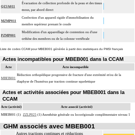
Évacuation de collection profonde de la peau et des tissus
QZJA011
mous, par abord direct
Confection d'un appareil rigide d'immobilisation du
MZMP011
membre supérieur prenant le coude
Modification d'un appareillage de contention ou d'une
PZMP001
orthèse des membres ou de la colonne vertébrale
Liste de codes CCAM pour MBEB001 générée à partir des statistiques du PMSI français
Actes incompatibles pour MBEB001 dans la CCAM
Acte
Acte incompatible
Réduction orthopédique progressive de fracture d'une extrémité et/ou de la
MBEB001
diaphyse de l'humérus par traction continue squelettique
Actes et activités associées pour MBEB001 dans la
CCAM
Acte (activité)
Acte associé (activité)
MBEB001 (1)
ZZLP025
(1) Anesthésie générale ou locorégionale complémentaire niveau 1
GHM associés avec MBEB001
Autres tractions continues et réductions