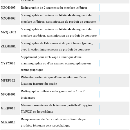
incidence
l'articulation [arthrorise] par matériel et/ou la contention par appareillage rigide
externe.
NZQK005
Radiographie de 2 segments du membre inférieur
13
L'ostéotomie inclut l'ostéosynthèse et/ou la contention par appareillage externe.
Scanographie unilatérale ou bilatérale de segment du
NZQK002
membre inférieur, sans injection de produit de contraste
L'ostéosynthèse d'une fracture inclut sa réduction simultanée et sa contention
13
par appareillage externe.
Scanographie unilatérale ou bilatérale de segment du
MZQK002
membre supérieur, sans injection de produit de contraste
La réduction orthopédique extemporanée d'une luxation inclut la contention
13
par confection d'un appareillage rigide externe, ou la stabilisation interne
Scanographie de l'abdomen et du petit bassin [pelvis],
ZCQH001
[arthrorise] temporaire.
avec injection intraveineuse de produit de contraste
La réduction orthopédique extemporanée d'une fracture inclut la contention par
Supplément pour archivage numérique d'une
confection d'un appareillage rigide externe.
YYYY600
mammographie ou d'un examen scanographique ou
13
Comprend : réduction orthopédique itérative de fracture, avec gypsotomie de
remnographique
réaxation
Réduction orthopédique d'une luxation ou d'une
MFEP002
Tout acte thérapeutique, par arthroscopie inclut le nettoyage de l'articulation
luxation-fracture du coude
13
traitée.
Radiographie unilatérale du genou selon 1 ou 2
NFQK001
13
Toute arthrotomie inclut l'arthroscopie peropératoire éventuelle.
incidences
Facturation : lors de l'association d'une réduction de luxation et d'une réduction
Mesure transcutanée de la tension partielle d'oxygène
13
GLQP010
de fracture de l'épiphyse adjacente un seul acte peut être facturé
[TcPO2] en hyperhémie
Remplacement de l'articulation coxofémorale par
NEKA018
prothèse fémorale cervicocéphalique