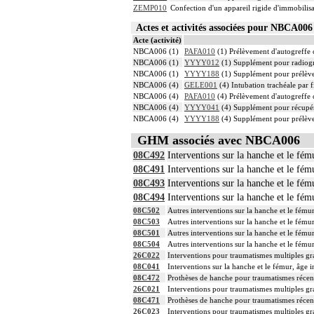
ZEMP010
Confection d'un appareil rigide d'immobilisa
Actes et activités associées pour NBCA0
Acte (activité)
NBCA006 (1)
PAFA010
(1) Prélèvement d'autogreffe o
NBCA006 (1)
YYYY012
(1) Supplément pour radiogra
NBCA006 (1)
YYYY188
(1) Supplément pour prélèvem
NBCA006 (4)
GELE001
(4) Intubation trachéale par f
NBCA006 (4)
PAFA010
(4) Prélèvement d'autogreffe o
NBCA006 (4)
YYYY041
(4) Supplément pour récupér
NBCA006 (4)
YYYY188
(4) Supplément pour prélèvem
GHM associés avec NBCA006
08C492
Interventions sur la hanche et le fém
08C491
Interventions sur la hanche et le fém
08C493
Interventions sur la hanche et le fém
08C494
Interventions sur la hanche et le fém
08C502
Autres interventions sur la hanche et le fému
08C503
Autres interventions sur la hanche et le fému
08C501
Autres interventions sur la hanche et le fému
08C504
Autres interventions sur la hanche et le fému
26C022
Interventions pour traumatismes multiples gr
08C041
Interventions sur la hanche et le fémur, âge i
08C472
Prothèses de hanche pour traumatismes récen
26C021
Interventions pour traumatismes multiples gr
08C471
Prothèses de hanche pour traumatismes récen
26C023
Interventions pour traumatismes multiples gr