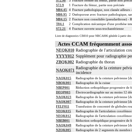
S72.90
3
Fracture fermée du fémur, partie non précis
S72.9
1
Fracture du fémur, partie non précisée
M84.45
4
Fracture pathologique, non classée ailleurs 
M80.95
2
Ostéoporose avec fracture pathologique, san
M84.15
2
Fracture non consolidée (pseudarthrose) - R
T84.1
2
Complication mécanique d'une prothèse int
S72.21
4
Fracture ouverte sous-trochantérienne
Liste de diagnostics CIM10 pour NBCA006 générée à partir des 
Actes CCAM fréquemment asso
NEQK010
Radiographie de l'articulation co
YYYY012
Supplément pour radiographie per
ZBQK002
Radiographie du thorax
Radiographie de la ceinture pelvie
NAQK071
incidence
NAQK015
Radiographie de la ceinture pelvienne [du
NBQK001
Radiographie de la cuisse
NBEP001
Réduction orthopédique progressive de fr
DEQP003
Électrocardiographie sur au moins 12 dér
NAQK023
Radiographie de la ceinture pelvienne [du
NAQK007
Radiographie de la ceinture pelvienne [du
FELF011
Transfusion de concentré de globules ro
NEQK035
Radiographie de l'articulation coxofémor
NEQK012
Radiographie de l'articulation coxofémor
NBEB001
Réduction orthopédique progressive de fr
NAQK049
Radiographie de la ceinture pelvienne [du
NZQK005
Radiographie de 2 segments du membre i