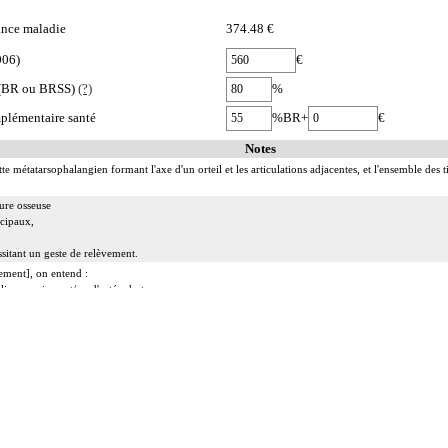
nce maladie
374.48 €
006)
€
e (BR ou BRSS)
(?)
%
plémentaire santé
%BR+
€
Notes
tte métatarsophalangien formant l'axe d'un orteil et les articulations adjacentes, et l'ensemble de
ture osseuse
cipaux,
sitant un geste de relèvement.
dement], on entend :
plis synoviaux et/ou d'ostéophytes
laires, de fragments fibrocartilagineux et/ou d'autres chondropathies localisées.
:
ruption de la continuité osseuse
résection d'exostose ostéogénique, d'apophysite...
ion d'ostéome ostéoïde...
, kystique ou tumorale.