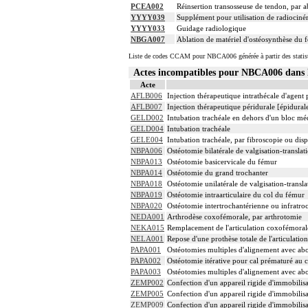
PCEA002
Réinsertion transosseuse de tendon, par a
YYYY039
Supplément pour utilisation de radiocin
YYYY033
Guidage radiologique
NBGA007
Ablation de matériel d'ostéosynthèse du 
Liste de codes CCAM pour NBCA006 générée à partir des statis
Actes incompatibles pour NBCA006 dan
Acte
AFLB006
Injection thérapeutique intrathécale d'agen
AFLB007
Injection thérapeutique péridurale [épidura
GELD002
Intubation trachéale en dehors d'un bloc m
GELD004
Intubation trachéale
GELE004
Intubation trachéale, par fibroscopie ou dispo
NBPA006
Ostéotomie bilatérale de valgisation-transla
NBPA013
Ostéotomie basicervicale du fémur
NBPA014
Ostéotomie du grand trochanter
NBPA018
Ostéotomie unilatérale de valgisation-transl
NBPA019
Ostéotomie intraarticulaire du col du fémur
NBPA020
Ostéotomie intertrochantérienne ou infratr
NEDA001
Arthrodèse coxofémorale, par arthrotomie
NEKA015
Remplacement de l'articulation coxofémorale
NELA001
Repose d'une prothèse totale de l'articulati
PAPA001
Ostéotomies multiples d'alignement avec abo
PAPA002
Ostéotomie itérative pour cal prématuré au c
PAPA003
Ostéotomies multiples d'alignement avec abo
ZEMP002
Confection d'un appareil rigide d'immobilisa
ZEMP005
Confection d'un appareil rigide d'immobil
ZEMP009
Confection d'un appareil rigide d'immobili