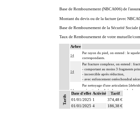
Base de Remboursement (NBCA006) de l'assura
Montant du devis ou de la facture (avec NBCA
Base de Remboursement de la Sécurité Social
Taux de Remboursement de votre mutuelle/com
Arbre
Par rayon du pied, on entend : le squele
14
correspondants.
Par fracture complexe, on entend : frac
- comportant au moins 3 fragments prin
14
- incoercible après réduction,
- avec enfoncement ostéochondral néces
Par nettoyage d'une articulation [debri
14
- résection localisée de synoviale, de re
Date d'effet
Activité
Tarif
- ablation de corps étrangers intraarticu
Tarifs
01/01/2025
1
374,48 €
Par exérèse partielle d'un os, on entend 
01/01/2025
4
186,38 €
- exérèse de fragment osseux, sans inter
14
- exérèse de lésion osseuse de surface : 
- résection osseuse unicorticale : résect
Par évidement d'un os, on entend :
- cratérisation [sauciérisation] osseuse
14
- séquestrectomie osseuse
- curetage de lésion osseuse infectieuse