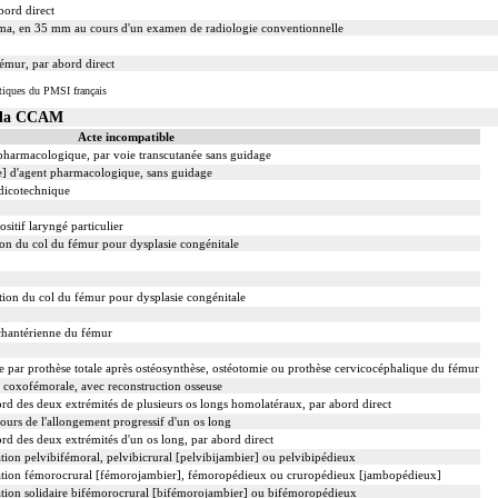
bord direct
éma, en 35 mm au cours d'un examen de radiologie conventionnelle
fémur, par abord direct
tiques du PMSI français
s la CCAM
Acte incompatible
t pharmacologique, par voie transcutanée sans guidage
le] d'agent pharmacologique, sans guidage
édicotechnique
sitif laryngé particulier
tion du col du fémur pour dysplasie congénitale
ation du col du fémur pour dysplasie congénitale
ochantérienne du fémur
 par prothèse totale après ostéosynthèse, ostéotomie ou prothèse cervicocéphalique du fémur
on coxofémorale, avec reconstruction osseuse
rd des deux extrémités de plusieurs os longs homolatéraux, par abord direct
ours de l'allongement progressif d'un os long
rd des deux extrémités d'un os long, par abord direct
tion pelvibifémoral, pelvibicrural [pelvibijambier] ou pelvibipédieux
isation fémorocrural [fémorojambier], fémoropédieux ou cruropédieux [jambopédieux]
sation solidaire bifémorocrural [bifémorojambier] ou bifémoropédieux