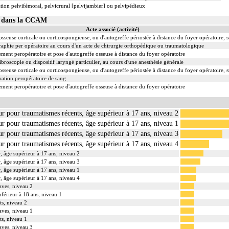
tion pelvifémoral, pelvicrural [pelvijambier] ou pelvipédieux
06 dans la CCAM
Acte associé (activité)
sseuse corticale ou corticospongieuse, ou d'autogreffe périostée à distance du foyer opératoire, 
phie per opératoire au cours d'un acte de chirurgie orthopédique ou traumatologique
ent peropératoire et pose d'autogreffe osseuse à distance du foyer opératoire
ibroscopie ou dispositif laryngé particulier, au cours d'une anesthésie générale
sseuse corticale ou corticospongieuse, ou d'autogreffe périostée à distance du foyer opératoire, 
ation peropératoire de sang
ent peropératoire et pose d'autogreffe osseuse à distance du foyer opératoire
ur pour traumatismes récents, âge supérieur à 17 ans, niveau 2
ur pour traumatismes récents, âge supérieur à 17 ans, niveau 1
ur pour traumatismes récents, âge supérieur à 17 ans, niveau 3
ur pour traumatismes récents, âge supérieur à 17 ans, niveau 4
r, âge supérieur à 17 ans, niveau 2
r, âge supérieur à 17 ans, niveau 3
r, âge supérieur à 17 ans, niveau 1
r, âge supérieur à 17 ans, niveau 4
aves, niveau 2
nférieur à 18 ans, niveau 1
ts, niveau 2
aves, niveau 1
ts, niveau 1
aves, niveau 3