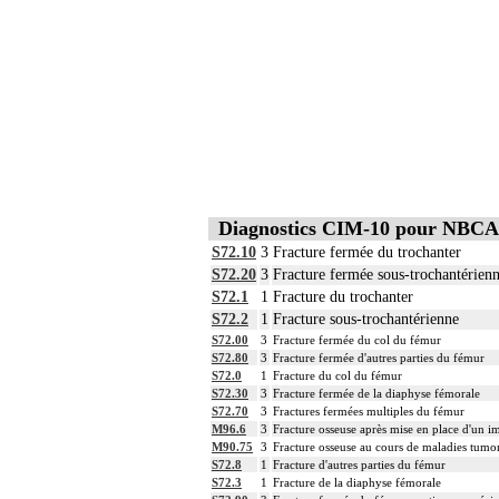
14
Par repose de matériel, on entend : pose
14
Par changement de matériel, on entend :
14
Par ostéosynthèse d'une fracture à foyer
Notes
14
Par ostéosynthèse d'une fracture à foyer
14
Par ostéotomie complexe, on entend : os
14
Par ostéotomie simple, on entend : ostéo
14
La suture de muscle ou de tendon inclut 
14
L'arthrodèse inclut l'ostéosynthèse, le p
14
La libération mobilisatrice d'une articula
14
L'arthroplastie inclut la réparation de l'
Diagnostics CIM-10 pour NBCA
14
L'évacuation de collection articulaire inc
S72.10
3
Fracture fermée du trochanter
14
La reconstruction osseuse ou articulaire 
S72.20
3
Fracture fermée sous-trochantérien
La réduction d'une luxation, par abord dir
14
S72.1
1
Fracture du trochanter
et/ou la contention par appareillage rigi
S72.2
1
Fracture sous-trochantérienne
14
L'ostéotomie inclut l'ostéosynthèse et/ou
S72.00
3
Fracture fermée du col du fémur
14
L'ostéosynthèse d'une fracture inclut sa
S72.80
3
Fracture fermée d'autres parties du fémur
14
La réduction orthopédique extemporanée d
S72.0
1
Fracture du col du fémur
La réduction orthopédique extemporanée 
S72.30
3
Fracture fermée de la diaphyse fémorale
14
Comprend : réduction orthopédique itér
S72.70
3
Fractures fermées multiples du fémur
M96.6
3
Fracture osseuse après mise en place d'un im
14
Tout acte thérapeutique, par arthrotomie i
M90.75
3
Fracture osseuse au cours de maladies tumo
14
Tout acte thérapeutique, par arthroscopie 
S72.8
1
Fracture d'autres parties du fémur
14
Toute arthrotomie inclut l'arthroscopie 
S72.3
1
Fracture de la diaphyse fémorale