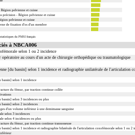
ée
- Région pelvienne et cuisse
s précision - Région pelvienne et cuisse
égion pelvienne et cuisse
erne de fixation d'os d'un membre
statistiques du PMSI français
ciés à NBCA006
xofémorale selon 1 ou 2 incidence
 opératoire au cours d'un acte de chirurgie orthopédique ou traumatologique
nne [du bassin] selon 1 incidence et radiographie unilatérale de l'articulation 
 bassin] selon 1 incidence
acture du fémur, par traction continue collée
ivations
 bassin] selon 3 incidences ou plus
 bassin] selon 2 incidences
uges d'un volume inférieur à une demimasse sanguine
ale selon 3 incidences
ale selon 4 incidences ou plus
acture du fémur, par traction continue transosseuse
 bassin] selon 1 incidence et radiographie bilatérale de l'articulation coxofémorale selon 1 ou 2 
nférieur