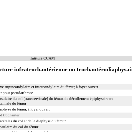
Intitulé CCAM
cture infratrochantérienne ou trochantérodiaphysai
e supracondylaire et intercondylaire du fémur, à foyer ouvert
r pour pseudarthrose
psulaire du col [transcervicale] du fémur, de décollement épiphysaire ou
roximale du fémur
iaphyse du fémur, à foyer ouvert
nd trochanter
térales du col et de la diaphyse du fémur
psulaire du col du fémur