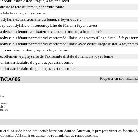
r pour lésion ostéolytique, à foyer ouvert
ire de la tête du fémur, par arthrotomie
ndyle fémoral, à foyer ouvert
ndylaire extraarticulaire du fémur, à foyer ouvert
supracondylaire et intercondylaire du fémur, à foyer ouvert
iaphyse du fémur par fixateur externe ou broche, à foyer fermé
iaphyse du fémur par matériel centromédullaire sans verrouillage distal, à foyer fer
iaphyse du fémur par matériel centromédullaire avec verrouillage distal, à foyer fer
r pour lésion ostéolytique, à foyer fermé
écollement épiphysaire de l'extrémité distale du fémur, à foyer fermé
l intraarticulaire du genou, par arthrotomie
l intraarticulaire du genou, par arthroscopie
 NBCA006
Proposer un nom alterna
tions
s noms
ci
) !
rez les
te et du taux de la sécurité sociale à une date donnée. Attention, le prix peut varier en fonction 
.
Consulter AMELI.fr
ou utiliser notre simulateur de remboursement :